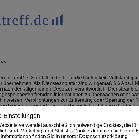
uss
 mit größter Sorgfalt erstellt. Für die Richtigkeit, Vollständigkei
r übernehmen. Als Diensteanbieter sind wir gemäß § 6 Abs.1 
n nach den allgemeinen Gesetzen verantwortlich. Diensteanbieter
er gespeicherten fremden Informationen zu überwachen oder na
t hinweisen. Verpflichtungen zur Entfernung oder Sperrung der
en hiervon unberührt. Eine diesbezügliche Haftung ist jedoch e
tsverletzung möglich. Bei bekannt werden von entsprechenden 
 Einstellungen
en.
ebseite verwendet ausschließlich notwendige Cookies, die für 
rlich sind. Marketing- und Statistik-Cookies kommen nicht zum E
externen Webseiten Dritter, auf deren Inhalte wir keinen Einflu
 Informationen finden Sie in unserer
Datenschutzerklärung
.
e Gewähr übernehmen. Für die Inhalte der verlinkten Seiten ist s