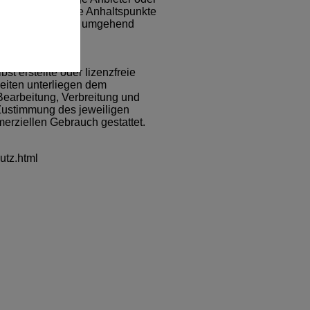
n ist ohne konkrete Anhaltspunkte
r derartige Links umgehend
st erstellte oder lizenzfreie
Seiten unterliegen dem
 Bearbeitung, Verbreitung und
 Zustimmung des jeweiligen
merziellen Gebrauch gestattet.
utz.html