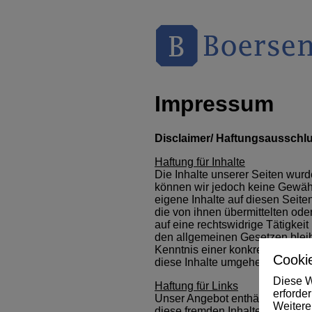
Impressum
Disclaimer/ Haftungsausschl
Haftung für Inhalte
Die Inhalte unserer Seiten wurden
können wir jedoch keine Gewäh
eigene Inhalte auf diesen Seite
die von ihnen übermittelten od
auf eine rechtswidrige Tätigkei
den allgemeinen Gesetzen bleib
Kenntnis einer konkreten Rech
Cookie
diese Inhalte umgehend entfern
Diese W
Haftung für Links
erforde
Unser Angebot enthält Links zu 
Weitere
diese fremden Inhalte auch kein