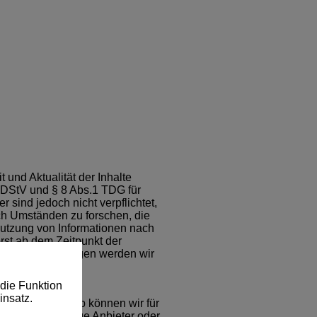
t und Aktualität der Inhalte
MDStV und § 8 Abs.1 TDG für
 sind jedoch nicht verpflichtet,
ch Umständen zu forschen, die
 Nutzung von Informationen nach
rst ab dem Zeitpunkt der
Rechtsverletzungen werden wir
die Funktion
insatz.
ss haben. Deshalb können wir für
tets der jeweilige Anbieter oder