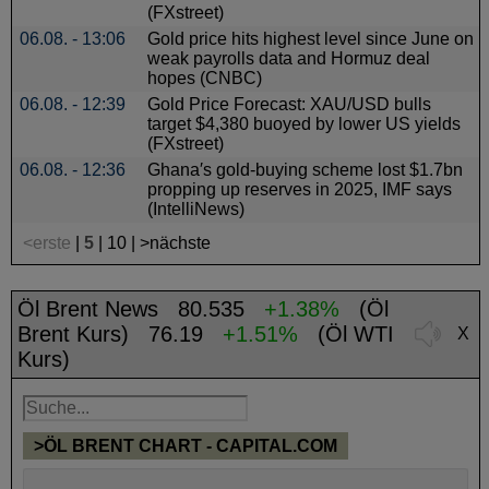
(FXstreet)
06.08. - 13:06
Gold price hits highest level since June on
weak payrolls data and Hormuz deal
hopes (CNBC)
06.08. - 12:39
Gold Price Forecast: XAU/USD bulls
target $4,380 buoyed by lower US yields
(FXstreet)
06.08. - 12:36
Ghana′s gold-buying scheme lost $1.7bn
propping up reserves in 2025, IMF says
(IntelliNews)
<erste
|
5
|
10
|
>nächste
Öl Brent News
80.535
+1.38%
(Öl
Brent Kurs) 76.19
+1.51%
(Öl WTI
X
Kurs)
>ÖL BRENT CHART - CAPITAL.COM