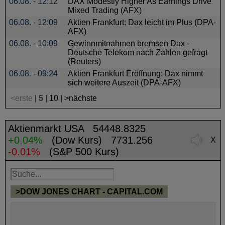
06.08. - 12:12
DAX Modestly Higher As Earnings Drive
Mixed Trading (AFX)
06.08. - 12:09
Aktien Frankfurt: Dax leicht im Plus (DPA-
AFX)
06.08. - 10:09
Gewinnmitnahmen bremsen Dax -
Deutsche Telekom nach Zahlen gefragt
(Reuters)
06.08. - 09:24
Aktien Frankfurt Eröffnung: Dax nimmt
sich weitere Auszeit (DPA-AFX)
<erste
|
5
|
10
|
>nächste
Aktienmarkt USA
54448.8325
+0.04%
(Dow Kurs) 7731.256
X
-0.01%
(S&P 500 Kurs)
>DOW JONES CHART - CAPITAL.COM