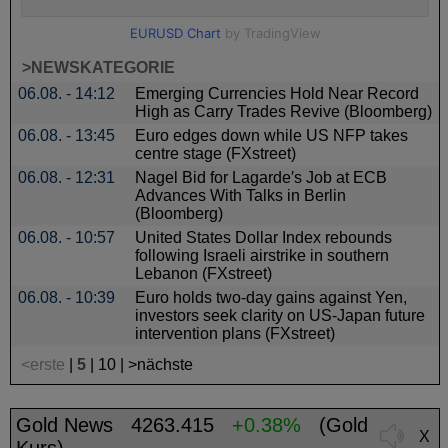
>NEWSKATEGORIE
06.08. - 14:12
Emerging Currencies Hold Near Record
High as Carry Trades Revive (Bloomberg)
06.08. - 13:45
Euro edges down while US NFP takes
centre stage (FXstreet)
06.08. - 12:31
Nagel Bid for Lagarde′s Job at ECB
Advances With Talks in Berlin
(Bloomberg)
06.08. - 10:57
United States Dollar Index rebounds
following Israeli airstrike in southern
Lebanon (FXstreet)
06.08. - 10:39
Euro holds two-day gains against Yen,
investors seek clarity on US-Japan future
intervention plans (FXstreet)
<erste
|
5
|
10
|
>nächste
Gold News
4263.415
+0.38%
(Gold
X
Kurs)