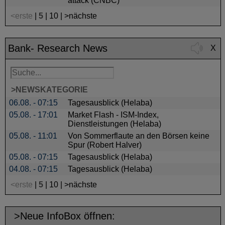
attack (CNBC)
<erste
|
5
|
10
|
>nächste
Bank- Research News
X
>NEWSKATEGORIE
06.08. - 07:15
Tagesausblick (Helaba)
05.08. - 17:01
Market Flash - ISM-Index,
Dienstleistungen (Helaba)
05.08. - 11:01
Von Sommerflaute an den Börsen keine
Spur (Robert Halver)
05.08. - 07:15
Tagesausblick (Helaba)
04.08. - 07:15
Tagesausblick (Helaba)
<erste
|
5
|
10
|
>nächste
>Neue InfoBox öffnen: