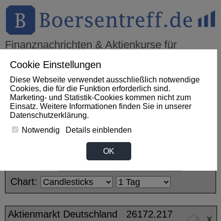
Finanznachrichten & Aktienkurse für
Börsen- Profis!
Cookie Einstellungen
Diese Webseite verwendet ausschließlich notwendige
Cookies, die für die Funktion erforderlich sind.
THEMEN
HOT-STOCKS
LOGIN
Marketing- und Statistik-Cookies kommen nicht zum
Einsatz. Weitere Informationen finden Sie in unserer
Impact News
+++
MACOM Aktie steigt nach deutlichem
Datenschutzerklärung
.
Gewinnplus und Margenausweitung (Investing.com DE)
+++
MACOM Aktie
+8,18%
Notwendig
Details einblenden
Desktop:
OK
Kategorie:
Chart:
Aktienmarkt Deutschland
26172.217
X