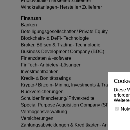
Photovoltaik- Hersteller/ Zulieferer
Windkraftanlagen- Hersteller/ Zulieferer
Finanzen
Banken
Beteiligungsgesellschaften/ Private Equity
Blockchain- & DeFi- Technologie
Broker, Börsen & Trading- Technologie
Business Development Company (BDC)
Finanzdaten & -software
FinTech- Anbieter/ -Lösungen
Investmentbanken
Kredit- & Bonitätsratings
Cookie
Krypto-/ Bitcoin- Mining, Investments & Trading
Diese W
Rückversicherungen
erforde
Schuldenfinanzierung/ Privatkredite
Weitere
Special Purpose Acquisition Company (SPAC)
Not
Vermögensverwaltung
Versicherungen
Zahlungsabwicklungen & Kreditkarten- Anbieter