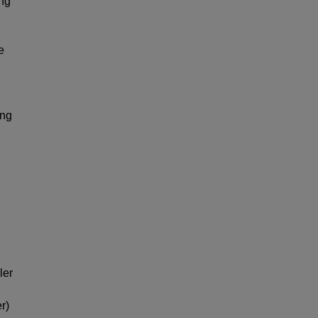
ing
e
ing
ler
r)