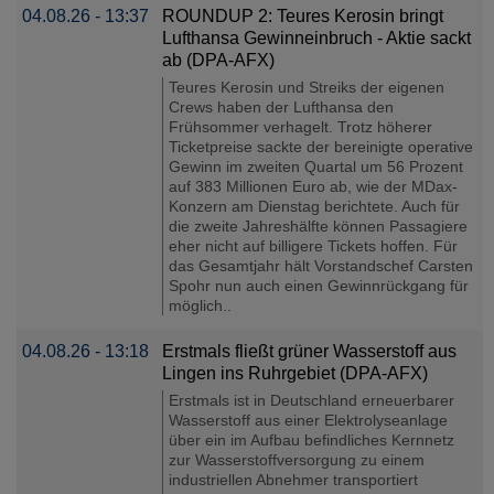
04.08.26 - 13:37
ROUNDUP 2: Teures Kerosin bringt
Lufthansa Gewinneinbruch - Aktie sackt
ab (DPA-AFX)
Teures Kerosin und Streiks der eigenen
Crews haben der Lufthansa den
Frühsommer verhagelt. Trotz höherer
Ticketpreise sackte der bereinigte operative
Gewinn im zweiten Quartal um 56 Prozent
auf 383 Millionen Euro ab, wie der MDax-
Konzern am Dienstag berichtete. Auch für
die zweite Jahreshälfte können Passagiere
eher nicht auf billigere Tickets hoffen. Für
das Gesamtjahr hält Vorstandschef Carsten
Spohr nun auch einen Gewinnrückgang für
möglich..
04.08.26 - 13:18
Erstmals fließt grüner Wasserstoff aus
Lingen ins Ruhrgebiet (DPA-AFX)
Erstmals ist in Deutschland erneuerbarer
Wasserstoff aus einer Elektrolyseanlage
über ein im Aufbau befindliches Kernnetz
zur Wasserstoffversorgung zu einem
industriellen Abnehmer transportiert