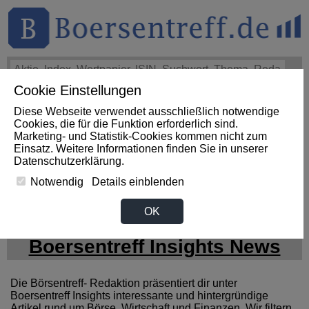
Cookie Einstellungen
THEMEN
HOT-STOCKS
LOGIN
Diese Webseite verwendet ausschließlich notwendige
Impact News
+++
eBay Non-GAAP EPS of $1.60 beats by
Cookies, die für die Funktion erforderlich sind.
$0.09, revenue of $3.1B beats by $80M (SeekingAlpha)
+++
Marketing- und Statistik-Cookies kommen nicht zum
EBAY Aktie
+3,07%
Einsatz. Weitere Informationen finden Sie in unserer
Datenschutzerklärung
.
Notwendig
Details einblenden
Desktop:
OK
Boersentreff Insights News
Die Börsentreff- Redaktion präsentiert dir unter
Boersentreff Insights interessante und hintergründige
Artikel rund um Börse, Wirtschaft und Finanzen. Wir filtern