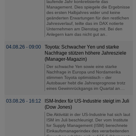
laufende Jahr konkretisierte das
Management. Dies spiegele die Ergebnisse
des ersten Halbjahres wider und keine
geänderten Erwartungen für den restlichen
Jahresverlauf, teilte das im DAX notierte
Unternehmen am Dienstag mit. Bei den
Anlegern kam das nicht gut an..
04.08.26 - 09:00
Toyota: Schwacher Yen und starke
Nachfrage stützen höhere Jahresziele
(Manager-Magazin)
Der schwache Yen sowie eine starke
Nachfrage in Europa und Nordamerika
stimmen Toyota optimistisch – der
Autobauer hebt die Jahresprognose trotz
eines Gewinnrückgangs im Quartal an....
03.08.26 - 16:12
ISM-Index für US-Industrie steigt im Juli
(Dow Jones)
Die Aktivität in der US-Industrie hat sich laut
ISM im Juli beschleunigt. Der vom Institute
for Supply Management (ISM) berechnete
Einkaufsmanagerindex des verarbeitenden