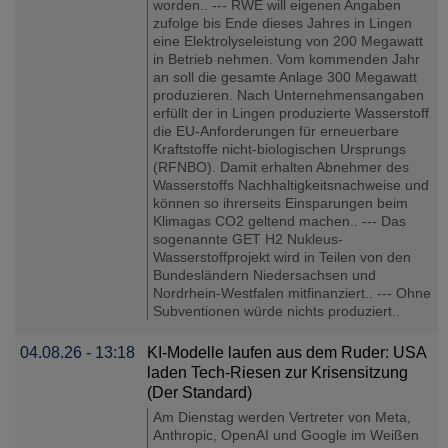
worden.. --- RWE will eigenen Angaben
zufolge bis Ende dieses Jahres in Lingen
eine Elektrolyseleistung von 200 Megawatt
in Betrieb nehmen. Vom kommenden Jahr
an soll die gesamte Anlage 300 Megawatt
produzieren. Nach Unternehmensangaben
erfüllt der in Lingen produzierte Wasserstoff
die EU-Anforderungen für erneuerbare
Kraftstoffe nicht-biologischen Ursprungs
(RFNBO). Damit erhalten Abnehmer des
Wasserstoffs Nachhaltigkeitsnachweise und
können so ihrerseits Einsparungen beim
Klimagas CO2 geltend machen.. --- Das
sogenannte GET H2 Nukleus-
Wasserstoffprojekt wird in Teilen von den
Bundesländern Niedersachsen und
Nordrhein-Westfalen mitfinanziert.. --- Ohne
Subventionen würde nichts produziert..
04.08.26 - 13:18
KI-Modelle laufen aus dem Ruder: USA
laden Tech-Riesen zur Krisensitzung
(Der Standard)
Am Dienstag werden Vertreter von Meta,
Anthropic, OpenAI und Google im Weißen