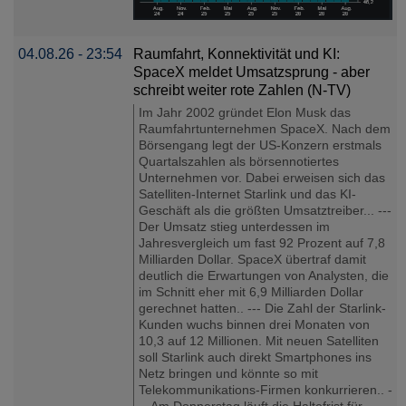
04.08.26 - 23:54
Raumfahrt, Konnektivität und KI:
SpaceX meldet Umsatzsprung - aber
schreibt weiter rote Zahlen (N-TV)
Im Jahr 2002 gründet Elon Musk das
Raumfahrtunternehmen SpaceX. Nach dem
Börsengang legt der US-Konzern erstmals
Quartalszahlen als börsennotiertes
Unternehmen vor. Dabei erweisen sich das
Satelliten-Internet Starlink und das KI-
Geschäft als die größten Umsatztreiber... ---
Der Umsatz stieg unterdessen im
Jahresvergleich um fast 92 Prozent auf 7,8
Milliarden Dollar. SpaceX übertraf damit
deutlich die Erwartungen von Analysten, die
im Schnitt eher mit 6,9 Milliarden Dollar
gerechnet hatten.. --- Die Zahl der Starlink-
Kunden wuchs binnen drei Monaten von
10,3 auf 12 Millionen. Mit neuen Satelliten
soll Starlink auch direkt Smartphones ins
Netz bringen und könnte so mit
Telekommunikations-Firmen konkurrieren.. -
-- Am Donnerstag läuft die Haltefrist für