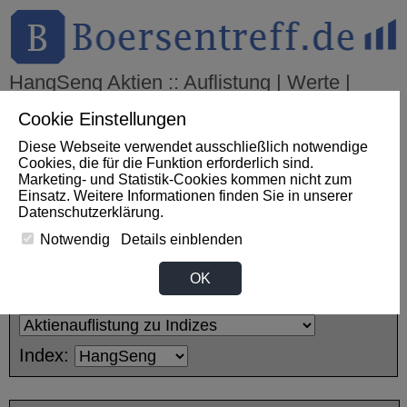
HangSeng Aktien :: Auflistung | Werte |
Kurse
Cookie Einstellungen
Diese Webseite verwendet ausschließlich notwendige
Cookies, die für die Funktion erforderlich sind.
THEMEN
HOT-STOCKS
LOGIN
Marketing- und Statistik-Cookies kommen nicht zum
Einsatz. Weitere Informationen finden Sie in unserer
Impact News
+++
ROUNDUP: PNE bestätigt möglichen
Datenschutzerklärung
.
Komplettverkauf - Preisvorstellung unter Kurs (DPA-AFX)
+++
PNE Aktie
-3,28%
Notwendig
Details einblenden
Desktop:
OK
Kategorie:
Index: