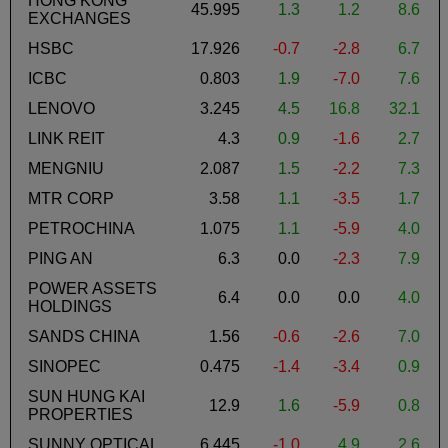
HONG KONG
45.995
1.3
1.2
8.6
EXCHANGES
HSBC
17.926
-0.7
-2.8
6.7
ICBC
0.803
1.9
-7.0
7.6
LENOVO
3.245
4.5
16.8
32.1
1
LINK REIT
4.3
0.9
-1.6
2.7
MENGNIU
2.087
1.5
-2.2
7.3
MTR CORP
3.58
1.1
-3.5
1.7
PETROCHINA
1.075
1.1
-5.9
4.0
PING AN
6.3
0.0
-2.3
7.9
POWER ASSETS
6.4
0.0
0.0
4.0
HOLDINGS
SANDS CHINA
1.56
-0.6
-2.6
7.0
SINOPEC
0.475
-1.4
-3.4
0.9
SUN HUNG KAI
12.9
1.6
-5.9
0.8
PROPERTIES
SUNNY OPTICAL
6.445
-1.0
4.9
2.6