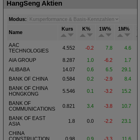
HangSeng Aktien
Modus:
Kurs
K%
1W%
1M%
Name
AAC
4.552
-0.2
7.8
4.6
TECHNOLOGIES
AIA GROUP
8.287
1.0
-6.2
1.7
ALIBABA
14.07
0.6
6.5
29.1
BANK OF CHINA
0.584
0.2
-2.9
8.4
BANK OF CHINA
5.546
0.1
-3.2
15.2
HONGKONG
BANK OF
0.821
3.4
-3.8
10.7
COMMUNICATIONS
BANK OF EAST
1.8
0.0
-2.2
23.1
ASIA
CHINA
CONSTRUCTION
0.98
0.9
-3.3
11.6