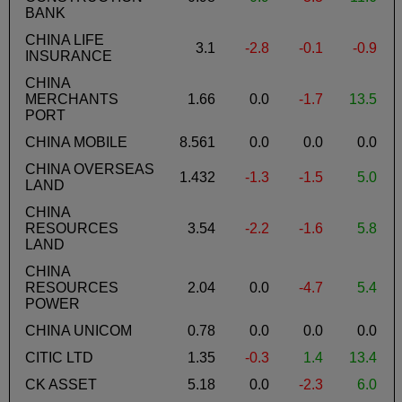
BANK
CHINA LIFE
3.1
-2.8
-0.1
-0.9
INSURANCE
CHINA
MERCHANTS
1.66
0.0
-1.7
13.5
PORT
CHINA MOBILE
8.561
0.0
0.0
0.0
CHINA OVERSEAS
1.432
-1.3
-1.5
5.0
LAND
CHINA
RESOURCES
3.54
-2.2
-1.6
5.8
LAND
CHINA
RESOURCES
2.04
0.0
-4.7
5.4
POWER
CHINA UNICOM
0.78
0.0
0.0
0.0
CITIC LTD
1.35
-0.3
1.4
13.4
CK ASSET
5.18
0.0
-2.3
6.0