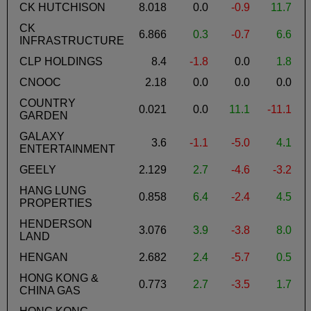
CK HUTCHISON
8.018
0.0
-0.9
11.7
CK
6.866
0.3
-0.7
6.6
INFRASTRUCTURE
CLP HOLDINGS
8.4
-1.8
0.0
1.8
CNOOC
2.18
0.0
0.0
0.0
COUNTRY
0.021
0.0
11.1
-11.1
GARDEN
GALAXY
3.6
-1.1
-5.0
4.1
ENTERTAINMENT
GEELY
2.129
2.7
-4.6
-3.2
HANG LUNG
0.858
6.4
-2.4
4.5
PROPERTIES
HENDERSON
3.076
3.9
-3.8
8.0
LAND
HENGAN
2.682
2.4
-5.7
0.5
HONG KONG &
0.773
2.7
-3.5
1.7
CHINA GAS