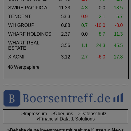
SWIRE PACIFIC A
11.33
4.3
0.0
18.5
TENCENT
53.3
-0.9
2.1
5.7
WH GROUP
0.88
0.7
-10.0
-8.0
WHARF HOLDINGS
2.37
0.0
8.7
11.3
WHARF REAL
3.56
1.1
24.3
45.5
ESTATE
XIAOMI
3.12
2.7
-6.0
17.8
48 Wertpapiere
>Impressum
>Über uns
>Datenschutz
>Financial Data & Solutions
>Behalte deine Investments mit realtime Kursen & News