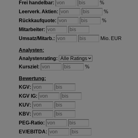
Frei handelbar
:
%
Leerverk. Aktien
:
%
Rückkaufquote
:
%
Mitarbeiter
:
Umsatz/Mitarb.
:
Mio. EUR
Analysten:
Analystenrating
:
Kursziel
:
%
Bewertung:
KGV
:
KGV lG
:
KUV
:
KBV
:
PEG-Ratio
:
EV/EBITDA
: