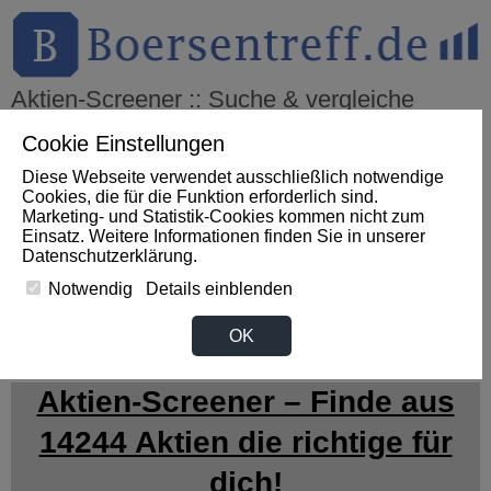
Aktien-Screener :: Suche & vergleiche
weltweit Aktien mit über 50 Kennzahlen
Cookie Einstellungen
Diese Webseite verwendet ausschließlich notwendige
Cookies, die für die Funktion erforderlich sind.
THEMEN
HOT-STOCKS
LOGIN
Marketing- und Statistik-Cookies kommen nicht zum
Einsatz. Weitere Informationen finden Sie in unserer
Impact News
+++
Handelsvolumen bei Hertz-Optionen steigt
Datenschutzerklärung
.
auf über 587.000 Kontrakte (Investing.com DE)
+++
HERTZ
Aktie
+5,10%
Notwendig
Details einblenden
Desktop:
OK
Aktien-Screener – Finde aus
14244 Aktien die richtige für
dich!