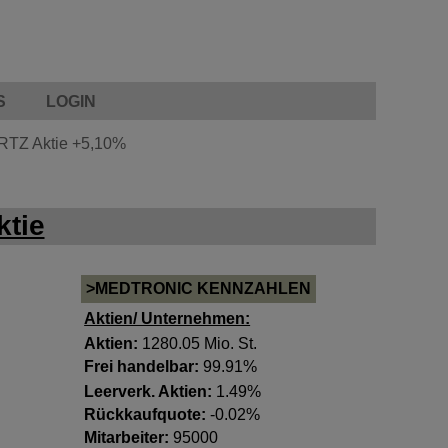
S
LOGIN
TZ Aktie
+5,10%
tie
>MEDTRONIC KENNZAHLEN
Aktien/ Unternehmen:
Aktien:
1280.05 Mio. St.
Frei handelbar:
99.91%
Leerverk. Aktien:
1.49%
Rückkaufquote:
-0.02%
Mitarbeiter:
95000