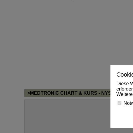
Cookie
Diese W
erforde
>MEDTRONIC CHART & KURS - NYSE
Weitere
Not