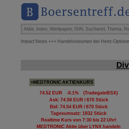
Impact News
+++
Handelsvolumen bei Hertz-Optionen
Di
>MEDTRONIC AKTIENKURS
74.52 EUR -0.1% (TradegateBSX)
Ask: 74.58 EUR / 670 Stück
Bid: 74.54 EUR / 670 Stück
Tagesumsatz: 1932 Stück
Realtime Kurs von 7:30 bis 22 Uhr!
MEDTRONIC Aktie
über LYNX handeln