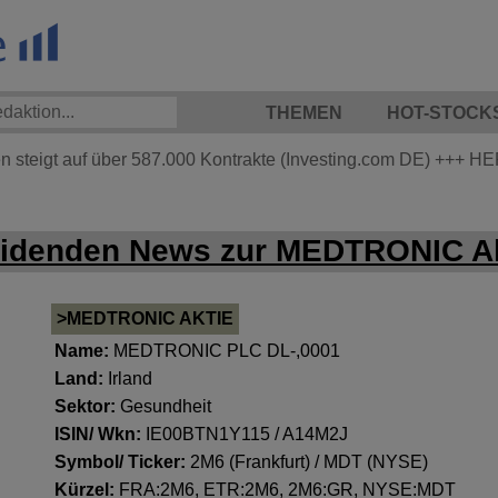
THEMEN
HOT-STOCK
 steigt auf über 587.000 Kontrakte (Investing.com DE)
+++
HER
videnden News zur MEDTRONIC Ak
>MEDTRONIC AKTIE
Name:
MEDTRONIC PLC DL-,0001
Land:
Irland
Sektor:
Gesundheit
ISIN/ Wkn:
IE00BTN1Y115 / A14M2J
Symbol/ Ticker:
2M6 (Frankfurt) / MDT (NYSE)
Kürzel:
FRA:2M6, ETR:2M6, 2M6:GR, NYSE:MDT