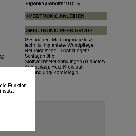
Eigenkaprendite:
9.85%
>MEDTRONIC ANLEIHEN
>MEDTRONIC PEER GROUP
Gesundheit
,
Medizinprodukte & -
technik/ Implantate/ Wundpflege
,
Neurologische Erkrankungen/
Schlaganfälle
,
 30
Stoffwechselerkrankungen (Diabetes/
Adipositas)
,
Herz-Kreislauf-
Behandlung/ Kardiologie
die Funktion
insatz.