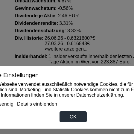
Umsatzwachstum:
4.67%
Gewinnwachstum:
-0.56%
Dividende je Aktie:
2.46 EUR
Dividendenrendite:
3.31%
Dividendenschätzung:
3.33%
Div. Historie:
26.06.26 - 0.63216007€
27.03.26 - 0.616848€
>weitere anzeigen...
Insiderhandel
:
1 Insider verkaufte innerhalb der letzten
Tage Aktien im Wert von 223.887 Euro.
Suchwörter:
MEDTRONIC
 Einstellungen
Letzte Datenerhebung:
07.08.26
ebseite verwendet ausschließlich notwendige Cookies, die für 
rlich sind. Marketing- und Statistik-Cookies kommen nicht zum E
 Informationen finden Sie in unserer
Datenschutzerklärung
.
wendig
Details einblenden
OK