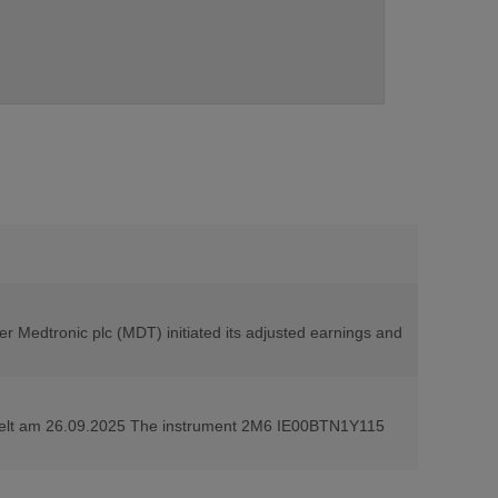
r Medtronic plc (MDT) initiated its adjusted earnings and
lt am 26.09.2025 The instrument 2M6 IE00BTN1Y115