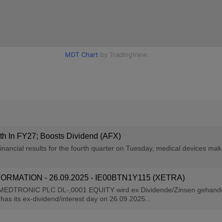
 In FY27; Boosts Dividend (AFX)
nancial results for the fourth quarter on Tuesday, medical devices make
RMATION - 26.09.2025 - IE00BTN1Y115 (XETRA)
MEDTRONIC PLC DL-,0001 EQUITY wird ex Dividende/Zinsen gehande
its ex-dividend/interest day on 26.09.2025...