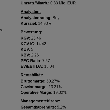
Umsatz/Mitarb.:
0.33 Mio. EUR
Analysten:
Analystenrating:
Buy
Kursziel:
14.93%
s.
Bewertung:
KGV:
23.46
KGV lG:
14.42
KUV:
3
KBV:
2.26
PEG-Ratio:
7.57
EV/EBITDA:
13.04
Rentabilität:
Bruttomarge:
60.27%
Gewinnmarge:
13.21%
Operative Marge:
19.32%
Managementeffizenz:
Gesamtkaprendite:
5.2%