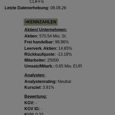
CLIFFS
Letzte Datenerhebung:
08.08.26
>KENNZAHLEN
Aktien/ Unternehmen:
Aktien:
570.54 Mio. St.
Frei handelbar:
98.96%
Leerverk. Aktien:
14.65%
Rückkaufquote:
-13.18%
Mitarbeiter:
25000
Umsatz/Mitarb.:
0.65 Mio. EUR
Analysten:
Analystenrating:
Neutral
Kursziel:
3.91%
Bewertung:
KGV:
-
KGV lG:
-
KUV:
0.33