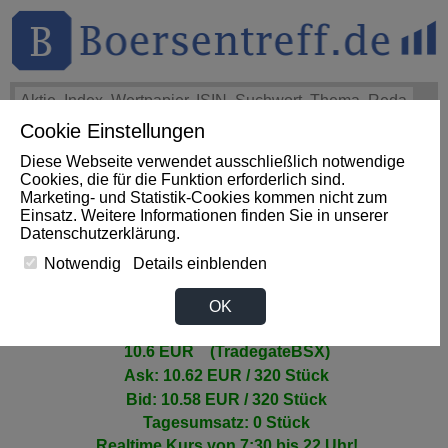
Cookie Einstellungen
THEMEN
HOT-STOCKS
LOGIN
Diese Webseite verwendet ausschließlich notwendige
Cookies, die für die Funktion erforderlich sind.
Marketing- und Statistik-Cookies kommen nicht zum
Insiderhandel News zur
Einsatz. Weitere Informationen finden Sie in unserer
Datenschutzerklärung
.
CLEVELAND-CLIFFS Aktie
Notwendig
Details einblenden
OK
>AKTIENKURS
10.6 EUR (TradegateBSX)
Ask: 10.62 EUR / 320 Stück
Bid: 10.58 EUR / 320 Stück
Tagesumsatz: 0 Stück
Realtime Kurs von 7:30 bis 22 Uhr!