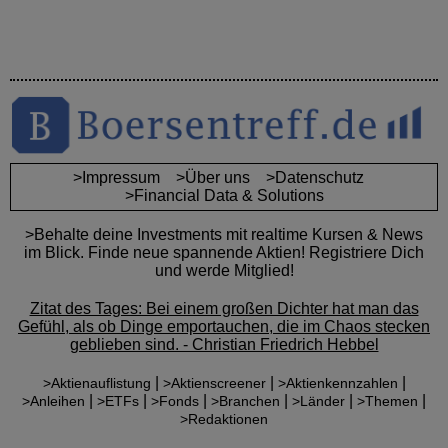
>Impressum
>Über uns
>Datenschutz
>Financial Data & Solutions
>Behalte deine Investments mit realtime Kursen & News
im Blick. Finde neue spannende Aktien! Registriere Dich
und werde Mitglied!
Zitat des Tages: Bei einem großen Dichter hat man das
Gefühl, als ob Dinge emportauchen, die im Chaos stecken
geblieben sind. - Christian Friedrich Hebbel
|
|
|
>Aktienauflistung
>Aktienscreener
>Aktienkennzahlen
|
|
|
|
|
|
>Anleihen
>ETFs
>Fonds
>Branchen
>Länder
>Themen
>Redaktionen