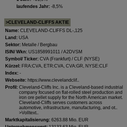
laufendes Jahr:
-8,5%
>CLEVELAND-CLIFFS AKTIE
Name:
CLEVELAND-CLIFFS DL-,125
Land:
USA
Sektor:
Metalle / Bergbau
ISIN/ Wkn:
US1858991011 / A2DVSM
Symbol/ Ticker:
CVA (Frankfurt) / CLF (NYSE)
Kürzel:
FRA:CVA, ETR:CVA, CVA:GR, NYSE:CLF
Index:
-
Webseite:
https://www.clevelandclif..
Profil:
Cleveland-Cliffs Inc. is a Cleveland-based industrial
company focused on flat-rolled steel production and
iron ore pellet supply for the North American market.
Cleveland-Cliffs serves customers across
automotive, infrastructure, manufacturing, and ot..
>Volltext..
Marktkapitalisierung:
6263.88 Mio. EUR
Unternehmenswert:
13133.63 Mio. EUR