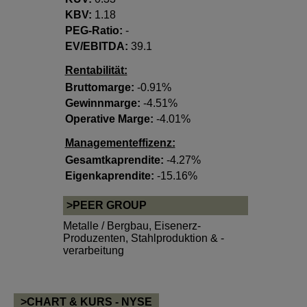
KBV:
1.18
PEG-Ratio:
-
EV/EBITDA:
39.1
Rentabilität:
Bruttomarge:
-0.91%
Gewinnmarge:
-4.51%
Operative Marge:
-4.01%
Managementeffizenz:
Gesamtkaprendite:
-4.27%
Eigenkaprendite:
-15.16%
>PEER GROUP
Metalle / Bergbau
,
Eisenerz-
Produzenten
,
Stahlproduktion & -
verarbeitung
>CHART & KURS - NYSE