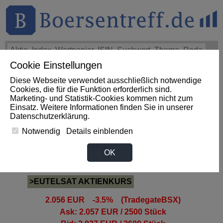
Cookie Einstellungen
THEMEN
HOT-STOCKS
LOGIN
Diese Webseite verwendet ausschließlich notwendige
Impact News
+++
First Phosphate Corp.: First Phosphate
Cookies, die für die Funktion erforderlich sind.
Announces Uplisting of American Depositary Receipt (ADR)
Marketing- und Statistik-Cookies kommen nicht zum
to Nasdaq... (Newsfile)
+++
FIRST PHOSPHATE Aktie
Einsatz. Weitere Informationen finden Sie in unserer
+4,02%
Datenschutzerklärung
.
Notwendig
Details einblenden
EUTELSAT Aktie
OK
>EUTELSAT AKTIENKURS
2.056 EUR -3.5% (TradegateBSX)
Ask: 2.057 EUR / 2500 Stück