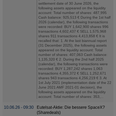
settlement date of 30 June 2026, the
following assets appeared on the liquidity
account: Total number of shares: 487,995
Cash balance: 925,513 € During the 1st half
2026 (calendar), the following transactions
were recorded: BUY 1,642,900 shares 996
transactions 4,602,437 € SELL 1,575,968
shares 911 transactions 4,413,858 € It is
recalled that: 1. At the last biannual report
(31 December 2025), the following assets
appeared on the liquidity account: Total
number of shares: 407,063 Cash balance:
1,135,320 € 2. During the 2nd half 2025
(calendar), the following transactions were
recorded: BUY 1,287,242 shares 1,063
transactions 4,355,372 € SELL 1,252,671
shares 943 transactions 4,256,219 € 3. At
1st July 2021 (implementation date of the 22
June 2021 AMF 2021-01 decision), the
following assets appeared on the liquidity
account: Total number of shares: 353,...
10.06.26 - 09:30
Eutelsat-Aktie: Die bessere SpaceX?
(Sharedeals)