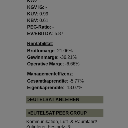
KGV:
-
KGV lG:
-
KUV:
0.99
KBV:
0.61
PEG-Ratio:
-
EV/EBITDA:
5.87
Rentabilität:
Bruttomarge:
21.06%
Gewinnmarge:
-36.21%
Operative Marge:
-6.66%
Managementeffizenz:
Gesamtkaprendite:
-5.77%
Eigenkaprendite:
-13.07%
>EUTELSAT ANLEIHEN
>EUTELSAT PEER GROUP
Kommunikation
,
Luft- & Raumfahrt/
Zulieferer
,
Festnetz- &