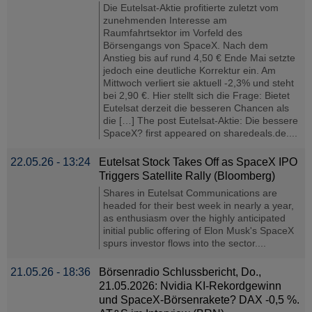
Die Eutelsat-Aktie profitierte zuletzt vom
zunehmenden Interesse am
Raumfahrtsektor im Vorfeld des
Börsengangs von SpaceX. Nach dem
Anstieg bis auf rund 4,50 € Ende Mai setzte
jedoch eine deutliche Korrektur ein. Am
Mittwoch verliert sie aktuell -2,3% und steht
bei 2,90 €. Hier stellt sich die Frage: Bietet
Eutelsat derzeit die besseren Chancen als
die […] The post Eutelsat-Aktie: Die bessere
SpaceX? first appeared on sharedeals.de....
22.05.26 - 13:24
Eutelsat Stock Takes Off as SpaceX IPO
Triggers Satellite Rally (Bloomberg)
Shares in Eutelsat Communications are
headed for their best week in nearly a year,
as enthusiasm over the highly anticipated
initial public offering of Elon Musk's SpaceX
spurs investor flows into the sector....
21.05.26 - 18:36
Börsenradio Schlussbericht, Do.,
21.05.2026: Nvidia KI-Rekordgewinn
und SpaceX-Börsenrakete? DAX -0,5 %.