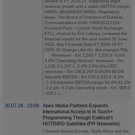
decline in FY 2026-27, supporting slight
revenue growth and a stable EBITDA margin
PARIS--(BUSINESS WIRE)--Regulatory
News: The Board of Directors of Eutelsat
Communications (ISIN: FR0010221234 -
Euronext Paris / London Stock Exchange:
ETL), chaired by Éric Labaye, reviewed the
financial results for the year ended 30 June
2026. Key Financial Data FY 2024-25 FY
2025-26 Change Like-for- like change1 P&L
Revenues - €m 1,243.7 1,235.9 -0.6%
3.0% "Operating Verticals" revenues - €m
1,226.3 1,197.1 -2.4% 1.8% O/w LEO
revenues – €m 186.8 297.0 59.0% 69.5%
Adjusted EBITDA - €m 676.2 632.4 -6.5%
-3.1% Adjusted EBITDA margin 54.4% 51.2%
-3.2 pts -3.2 pts Operating result - €m -909.2
-220.1 n...
30.07.26 - 23:06
Apex Media Partners Expands
International Access to In Touch+
Programming Through Eutelsat′s
HOTBIRD Satellites (PR Newswire)
Viewers Across Europe, North Africa and the