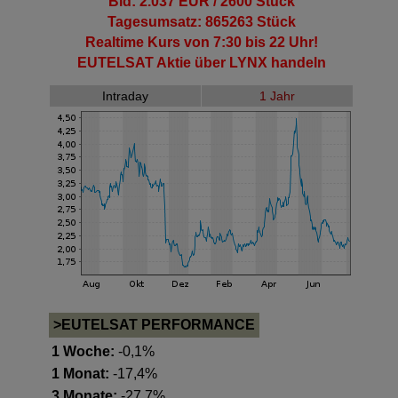
Bid: 2.037 EUR / 2600 Stück
Tagesumsatz: 865263 Stück
Realtime Kurs von 7:30 bis 22 Uhr!
EUTELSAT Aktie
über LYNX handeln
Intraday
1 Jahr
>EUTELSAT PERFORMANCE
1 Woche:
-0,1%
1 Monat:
-17,4%
3 Monate:
-27,7%