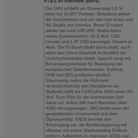
AT&S im Interview (BRN)
Der DAX schließt am Donnerstag 0,5 %
tiefer bei 24.607 Punkten. Belastend wirken
die Unsicherheit rund um den Iran-Krieg und
die Straße von Hormus. Brent Öl notiert
wieder bei rund 108 USD. Nvidia liefert
starke Quartalszahlen: 81,6 Mrd. USD
Umsatz und 1,87 USD bereinigter Gewinn je
Aktie. Der KI-Boom bleibt damit intakt, auch
wenn das China-Geschäft im Ausblick ein
Unsicherheitsfaktor bleibt. SpaceX sorgt mit
Börsengangsfantasie für Bewegung bei
europäischen Satellitenwerten. Eutelsat,
OHB und SES profitieren deutlich.
Gleichzeitig mahnt die FAA mehr
Verlässlichkeit bei den Startplänen an.
Stellantis stellt mit FaSTLAne 2030 einen 60-
Mrd.-Euro-Plan für die kommenden fünf
Jahre vor. Airbus fällt nach Berichten über
A350-Verzögerungen. SBO leidet unter der
geopolitischen Unsicherheit und dem
Ölpreisumfeld. KNDS bereitet den
Börsengang vor, die Bundesregierung will
offenbar mit einem Staatseinstieg Einfluss
sichern. Außerdem im Interview: AT&S und