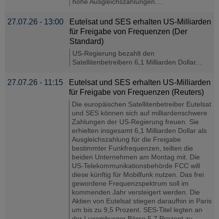
hohe Ausgleichszahlungen....
27.07.26 - 13:00
Eutelsat und SES erhalten US-Milliarden
für Freigabe von Frequenzen (Der
Standard)
US-Regierung bezahlt den
Satellitenbetreibern 6,1 Milliarden Dollar...
27.07.26 - 11:15
Eutelsat und SES erhalten US-Milliarden
für Freigabe von Frequenzen (Reuters)
Die europäischen Satellitenbetreiber Eutelsat
und SES können sich auf milliardenschwere
Zahlungen der US-Regierung freuen. Sie
erhielten insgesamt 6,1 Milliarden Dollar als
Ausgleichszahlung für die Freigabe
‌bestimmter Funkfrequenzen, teilten die
beiden Unternehmen am Montag mit. Die
US-Telekommunikationsbehörde FCC will
diese künftig für Mobilfunk ⁠nutzen. ⁠Das frei
gewordene Frequenzspektrum soll im
kommenden Jahr versteigert werden. Die
Aktien von Eutelsat stiegen daraufhin in Paris
um bis zu 9,5 Prozent. SES-Titel legten an
der Luxemburger Börse 5,7 Prozent zu..