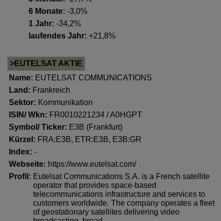
6 Monate:
-3,0%
1 Jahr:
-34,2%
laufendes Jahr:
+21,8%
>EUTELSAT AKTIE
Name:
EUTELSAT COMMUNICATIONS
Land:
Frankreich
Sektor:
Kommunikation
ISIN/ Wkn:
FR0010221234 / A0HGPT
Symbol/ Ticker:
E3B (Frankfurt)
Kürzel:
FRA:E3B, ETR:E3B, E3B:GR
Index:
-
Webseite:
https://www.eutelsat.com/
Profil:
Eutelsat Communications S.A. is a French satellite
operator that provides space-based
telecommunications infrastructure and services to
customers worldwide. The company operates a fleet
of geostationary satellites delivering video
broadcasting, broad..