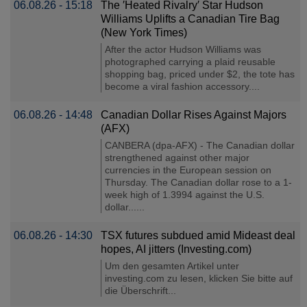
06.08.26 - 15:18
The ′Heated Rivalry′ Star Hudson
Williams Uplifts a Canadian Tire Bag
(New York Times)
After the actor Hudson Williams was
photographed carrying a plaid reusable
shopping bag, priced under $2, the tote has
become a viral fashion accessory....
06.08.26 - 14:48
Canadian Dollar Rises Against Majors
(AFX)
CANBERA (dpa-AFX) - The Canadian dollar
strengthened against other major
currencies in the European session on
Thursday. The Canadian dollar rose to a 1-
week high of 1.3994 against the U.S.
dollar......
06.08.26 - 14:30
TSX futures subdued amid Mideast deal
hopes, AI jitters (Investing.com)
Um den gesamten Artikel unter
investing.com zu lesen, klicken Sie bitte auf
die Überschrift...