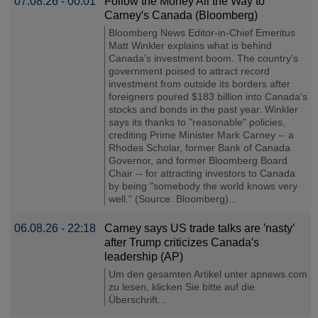
07.08.26 - 00:01
Follow the Money All the Way to
Carney′s Canada (Bloomberg)
Bloomberg News Editor-in-Chief Emeritus
Matt Winkler explains what is behind
Canada's investment boom. The country's
government poised to attract record
investment from outside its borders after
foreigners poured $183 billion into Canada's
stocks and bonds in the past year. Winkler
says its thanks to "reasonable" policies,
crediting Prime Minister Mark Carney -- a
Rhodes Scholar, former Bank of Canada
Governor, and former Bloomberg Board
Chair -- for attracting investors to Canada
by being "somebody the world knows very
well." (Source: Bloomberg)...
06.08.26 - 22:18
Carney says US trade talks are ′nasty′
after Trump criticizes Canada′s
leadership (AP)
Um den gesamten Artikel unter apnews.com
zu lesen, klicken Sie bitte auf die
Überschrift...