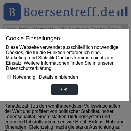
Cookie Einstellungen
THEMEN
HOT-STOCKS
LOGIN
Diese Webseite verwendet ausschließlich notwendige
Impact News
+++
First Phosphate Corp.: First Phosphate
Cookies, die für die Funktion erforderlich sind.
Announces Uplisting of American Depositary Receipt (ADR)
Marketing- und Statistik-Cookies kommen nicht zum
to Nasdaq... (Newsfile)
+++
FIRST PHOSPHATE Aktie
Einsatz. Weitere Informationen finden Sie in unserer
+4,02%
Datenschutzerklärung
.
Notwendig
Details einblenden
Top- News zu Kanada
OK
Kanada zählt zu den wohlhabendsten Volkswirtschaften
der Welt und profitiert von politischer Stabilität, hoher
Lebensqualität, einem starken Bildungssystem und
enormen Rohstoffvorkommen wie Erdöl, Erdgas, Holz und
Mineralien. Gleichzeitig macht die starke Ausrichtung auf