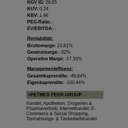
KGV lG:
28.05
KUV:
0.24
KBV:
1.46
PEG-Ratio:
-
EV/EBITDA:
-
Rentabilität:
Bruttomarge:
22.81%
Gewinnmarge:
-32%
Operative Marge:
-17.55%
Managementeffizenz:
Gesamtkaprendite:
-49.84%
Eigenkaprendite:
-100.44%
>PETMED PEER GROUP
Handel
,
Apotheken, Drogerien &
Pharmavertrieb
,
Internethandel, E-
Commerce & Social Shopping
,
Tiernahrungs- & Tierbedarfshandel