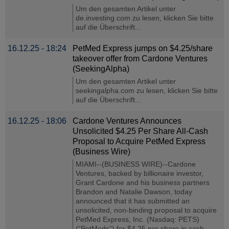
Um den gesamten Artikel unter
de.investing.com zu lesen, klicken Sie bitte
auf die Überschrift...
16.12.25 - 18:24
PetMed Express jumps on $4.25/share
takeover offer from Cardone Ventures
(SeekingAlpha)
Um den gesamten Artikel unter
seekingalpha.com zu lesen, klicken Sie bitte
auf die Überschrift...
16.12.25 - 18:06
Cardone Ventures Announces
Unsolicited $4.25 Per Share All-Cash
Proposal to Acquire PetMed Express
(Business Wire)
MIAMI--(BUSINESS WIRE)--Cardone
Ventures, backed by billionaire investor,
Grant Cardone and his business partners
Brandon and Natalie Dawson, today
announced that it has submitted an
unsolicited, non-binding proposal to acquire
PetMed Express, Inc. (Nasdaq: PETS)
(“PetMeds”) for $4.25 per share in cash,