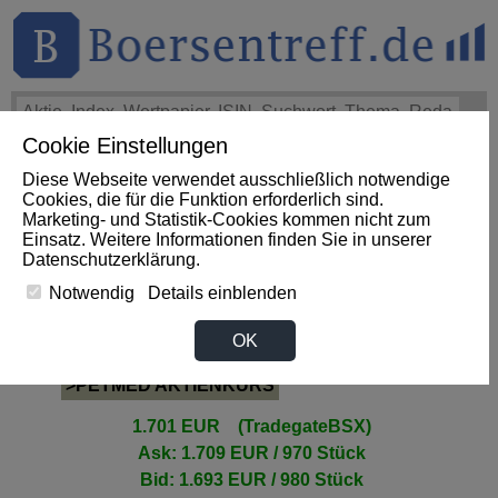
Cookie Einstellungen
THEMEN
HOT-STOCKS
LOGIN
Diese Webseite verwendet ausschließlich notwendige
Impact News
+++
eBay Non-GAAP EPS of $1.60 beats by
Cookies, die für die Funktion erforderlich sind.
$0.09, revenue of $3.1B beats by $80M (SeekingAlpha)
+++
Marketing- und Statistik-Cookies kommen nicht zum
EBAY Aktie
+3,07%
Einsatz. Weitere Informationen finden Sie in unserer
Datenschutzerklärung
.
Notwendig
Details einblenden
PETMED Aktie
OK
>PETMED AKTIENKURS
1.701 EUR (TradegateBSX)
Ask: 1.709 EUR / 970 Stück
Bid: 1.693 EUR / 980 Stück