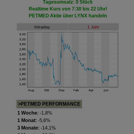
Tagesumsatz: 0 Stück
Realtime Kurs von 7:30 bis 22 Uhr!
PETMED Aktie
über LYNX handeln
Intraday
1 Jahr
>PETMED PERFORMANCE
1 Woche:
-1,8%
1 Monat:
-5,6%
3 Monate:
-14,1%