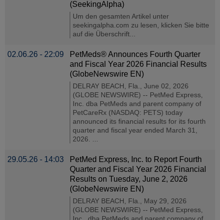
(SeekingAlpha)
Um den gesamten Artikel unter
seekingalpha.com zu lesen, klicken Sie bitte
auf die Überschrift...
02.06.26 - 22:09
PetMeds® Announces Fourth Quarter
and Fiscal Year 2026 Financial Results
(GlobeNewswire EN)
DELRAY BEACH, Fla., June 02, 2026
(GLOBE NEWSWIRE) -- PetMed Express,
Inc. dba PetMeds and parent company of
PetCareRx (NASDAQ: PETS) today
announced its financial results for its fourth
quarter and fiscal year ended March 31,
2026. ...
29.05.26 - 14:03
PetMed Express, Inc. to Report Fourth
Quarter and Fiscal Year 2026 Financial
Results on Tuesday, June 2, 2026
(GlobeNewswire EN)
DELRAY BEACH, Fla., May 29, 2026
(GLOBE NEWSWIRE) -- PetMed Express,
Inc., dba PetMeds and parent company of