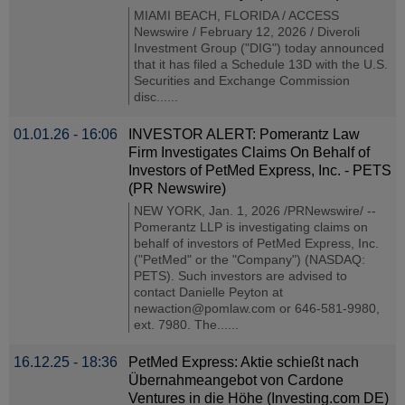
MIAMI BEACH, FLORIDA / ACCESS
Newswire / February 12, 2026 / Diveroli
Investment Group ("DIG") today announced
that it has filed a Schedule 13D with the U.S.
Securities and Exchange Commission
disc......
01.01.26 - 16:06
INVESTOR ALERT: Pomerantz Law
Firm Investigates Claims On Behalf of
Investors of PetMed Express, Inc. - PETS
(PR Newswire)
NEW YORK, Jan. 1, 2026 /PRNewswire/ --
Pomerantz LLP is investigating claims on
behalf of investors of PetMed Express, Inc.
("PetMed" or the "Company") (NASDAQ:
PETS). Such investors are advised to
contact Danielle Peyton at
newaction@pomlaw.com or 646-581-9980,
ext. 7980. The......
16.12.25 - 18:36
PetMed Express: Aktie schießt nach
Übernahmeangebot von Cardone
Ventures in die Höhe (Investing.com DE)