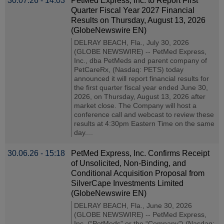
30.07.26 - 14:03
PetMed Express, Inc. to Report First
Quarter Fiscal Year 2027 Financial
Results on Thursday, August 13, 2026
(GlobeNewswire EN)
DELRAY BEACH, Fla., July 30, 2026
(GLOBE NEWSWIRE) -- PetMed Express,
Inc., dba PetMeds and parent company of
PetCareRx, (Nasdaq: PETS) today
announced it will report financial results for
the first quarter fiscal year ended June 30,
2026, on Thursday, August 13, 2026 after
market close. The Company will host a
conference call and webcast to review these
results at 4:30pm Eastern Time on the same
day....
30.06.26 - 15:18
PetMed Express, Inc. Confirms Receipt
of Unsolicited, Non-Binding, and
Conditional Acquisition Proposal from
SilverCape Investments Limited
(GlobeNewswire EN)
DELRAY BEACH, Fla., June 30, 2026
(GLOBE NEWSWIRE) -- PetMed Express,
Inc. (“PetMeds” or the “Company”) (Nasdaq: