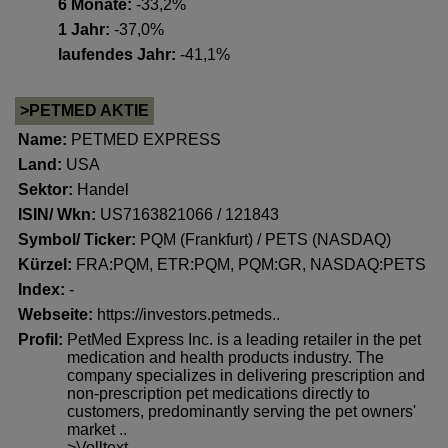
6 Monate:
-33,2%
1 Jahr:
-37,0%
laufendes Jahr:
-41,1%
>PETMED AKTIE
Name:
PETMED EXPRESS
Land:
USA
Sektor:
Handel
ISIN/ Wkn:
US7163821066 / 121843
Symbol/ Ticker:
PQM (Frankfurt) / PETS (NASDAQ)
Kürzel:
FRA:PQM, ETR:PQM, PQM:GR, NASDAQ:PETS
Index:
-
Webseite:
https://investors.petmeds..
Profil:
PetMed Express Inc. is a leading retailer in the pet
medication and health products industry. The
company specializes in delivering prescription and
non-prescription pet medications directly to
customers, predominantly serving the pet owners'
market ..
>Volltext..