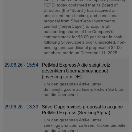
PETS) today confirmed that its Board of
Directors (the “Board”) has received an
unsolicited, non-binding, and conditional
proposal from SilverCape Investments
Limited (“SilverCape”) to acquire all
outstanding shares of the Company's
common stock for $3.00 per share in cash,
following SilverCape's prior unsolicited, non-
binding, and conditional proposal of $4.00
per share made on December 11, 2025....
29.06.26 - 15:54
PetMed Express Aktie steigt trotz
gesenktem Übernahmeangebot
(Investing.com DE)
Um den gesamten Artikel unter
de.investing.com zu lesen, klicken Sie bitte
auf die Überschrift...
29.06.26 - 13:33
SilverCape revises proposal to acquire
PetMed Express (SeekingAlpha)
Um den gesamten Artikel unter
seekingalpha.com zu lesen, klicken Sie bitte
auf die Überschrift...