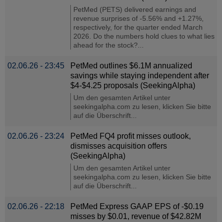
PetMed (PETS) delivered earnings and
revenue surprises of -5.56% and +1.27%,
respectively, for the quarter ended March
2026. Do the numbers hold clues to what lies
ahead for the stock?...
02.06.26 - 23:45
PetMed outlines $6.1M annualized
savings while staying independent after
$4-$4.25 proposals (SeekingAlpha)
Um den gesamten Artikel unter
seekingalpha.com zu lesen, klicken Sie bitte
auf die Überschrift...
02.06.26 - 23:24
PetMed FQ4 profit misses outlook,
dismisses acquisition offers
(SeekingAlpha)
Um den gesamten Artikel unter
seekingalpha.com zu lesen, klicken Sie bitte
auf die Überschrift...
02.06.26 - 22:18
PetMed Express GAAP EPS of -$0.19
misses by $0.01, revenue of $42.82M