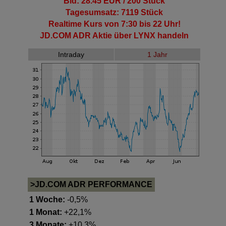
Bid: 28.45 EUR / 200 Stück
Tagesumsatz: 7119 Stück
Realtime Kurs von 7:30 bis 22 Uhr!
JD.COM ADR Aktie
über LYNX handeln
Intraday
1 Jahr
>JD.COM ADR PERFORMANCE
1 Woche:
-0,5%
1 Monat:
+22,1%
3 Monate:
+10,3%