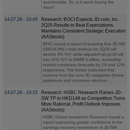
questionable. So, is it worth buying the
stock?...
14.07.26 - 10:45
Research: BOCI Expects JD.com, Inc.
2Q25 Results to Beat Expectations,
Maintains Consistent Strategic Execution
(AAStocks)
BOCI issued a report forecasting that JD-SW
(09618.HK)'s total revenue for 2Q25 will
decline 3% YoY, while adjusted net profit will
rise 15% YoY to RMB8.5 billion, exceeding
market consensus forecasts by 1% and 12%
respectively. The broker estimated that
revenue from the core 3C categories (home
appliances and consumer electroni......
14.07.26 - 10:15
Research: HSBC Research Raises JD-
SW TP to HKD149 as Competition Turns
More Rational, Profit Outlook Improves
(AAStocks)
HSBC Global Investment Research issued a
report expressing greater confidence in the
earnings recovery momentum of JD-SW