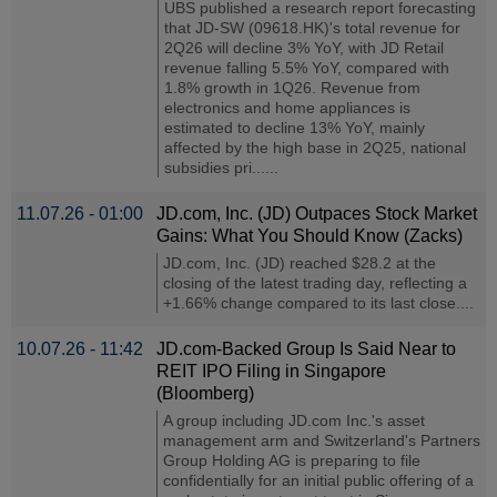
UBS published a research report forecasting
that JD-SW (09618.HK)'s total revenue for
2Q26 will decline 3% YoY, with JD Retail
revenue falling 5.5% YoY, compared with
1.8% growth in 1Q26. Revenue from
electronics and home appliances is
estimated to decline 13% YoY, mainly
affected by the high base in 2Q25, national
subsidies pri......
11.07.26 - 01:00
JD.com, Inc. (JD) Outpaces Stock Market
Gains: What You Should Know (Zacks)
JD.com, Inc. (JD) reached $28.2 at the
closing of the latest trading day, reflecting a
+1.66% change compared to its last close....
10.07.26 - 11:42
JD.com-Backed Group Is Said Near to
REIT IPO Filing in Singapore
(Bloomberg)
A group including JD.com Inc.'s asset
management arm and Switzerland's Partners
Group Holding AG is preparing to file
confidentially for an initial public offering of a