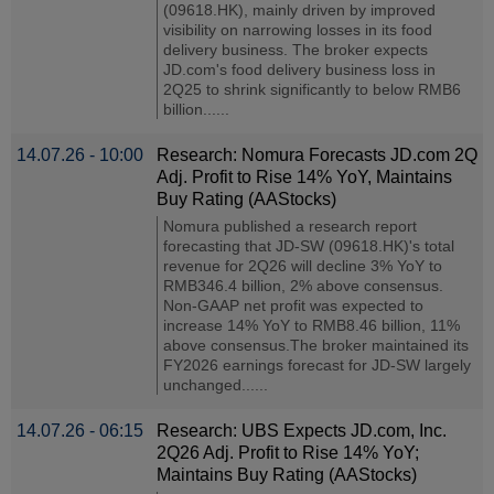
(09618.HK), mainly driven by improved
visibility on narrowing losses in its food
delivery business. The broker expects
JD.com's food delivery business loss in
2Q25 to shrink significantly to below RMB6
billion......
14.07.26 - 10:00
Research: Nomura Forecasts JD.com 2Q
Adj. Profit to Rise 14% YoY, Maintains
Buy Rating (AAStocks)
Nomura published a research report
forecasting that JD-SW (09618.HK)'s total
revenue for 2Q26 will decline 3% YoY to
RMB346.4 billion, 2% above consensus.
Non-GAAP net profit was expected to
increase 14% YoY to RMB8.46 billion, 11%
above consensus.The broker maintained its
FY2026 earnings forecast for JD-SW largely
unchanged......
14.07.26 - 06:15
Research: UBS Expects JD.com, Inc.
2Q26 Adj. Profit to Rise 14% YoY;
Maintains Buy Rating (AAStocks)