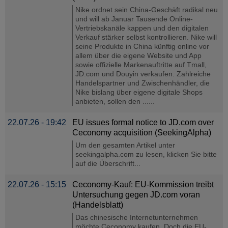
Nike ordnet sein China-Geschäft radikal neu
und will ab Januar Tausende Online-
Vertriebskanäle kappen und den digitalen
Verkauf stärker selbst kontrollieren. Nike will
seine Produkte in China künftig online vor
allem über die eigene Website und App
sowie offizielle Markenauftritte auf Tmall,
JD.com und Douyin verkaufen. Zahlreiche
Handelspartner und Zwischenhändler, die
Nike bislang über eigene digitale Shops
anbieten, sollen den ......
22.07.26 - 19:42
EU issues formal notice to JD.com over
Ceconomy acquisition (SeekingAlpha)
Um den gesamten Artikel unter
seekingalpha.com zu lesen, klicken Sie bitte
auf die Überschrift...
22.07.26 - 15:15
Ceconomy-Kauf: EU-Kommission treibt
Untersuchung gegen JD.com voran
(Handelsblatt)
Das chinesische Internetunternehmen
möchte Ceconomy kaufen. Doch die EU-