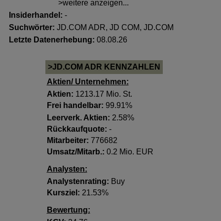
>weitere anzeigen...
Insiderhandel
:
-
Suchwörter:
JD.COM ADR, JD COM, JD.COM
Letzte Datenerhebung:
08.08.26
>JD.COM ADR KENNZAHLEN
Aktien/ Unternehmen:
Aktien:
1213.17 Mio. St.
Frei handelbar:
99.91%
Leerverk. Aktien:
2.58%
Rückkaufquote:
-
Mitarbeiter:
776682
Umsatz/Mitarb.:
0.2 Mio. EUR
Analysten:
Analystenrating:
Buy
Kursziel:
21.53%
Bewertung: