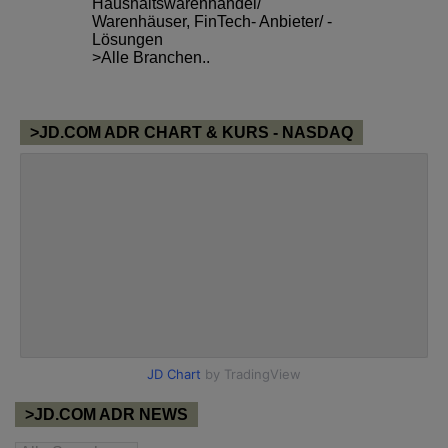
Haushaltswarenhandel/
Warenhäuser
,
FinTech- Anbieter/ -
Lösungen
>Alle Branchen..
>JD.COM ADR CHART & KURS - NASDAQ
>JD.COM ADR NEWS