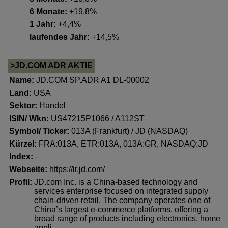
6 Monate:
+19,8%
1 Jahr:
+4,4%
laufendes Jahr:
+14,5%
>JD.COM ADR AKTIE
Name:
JD.COM SP.ADR A1 DL-00002
Land:
USA
Sektor:
Handel
ISIN/ Wkn:
US47215P1066 / A112ST
Symbol/ Ticker:
013A (Frankfurt) / JD (NASDAQ)
Kürzel:
FRA:013A, ETR:013A, 013A:GR, NASDAQ:JD
Index:
-
Webseite:
https://ir.jd.com/
Profil:
JD.com Inc. is a China-based technology and
services enterprise focused on integrated supply
chain-driven retail. The company operates one of
China’s largest e-commerce platforms, offering a
broad range of products including electronics, home
appli..