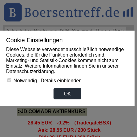
Cookie Einstellungen
THEMEN
HOT-STOCKS
LOGIN
Diese Webseite verwendet ausschließlich notwendige
Impact News
+++
First Phosphate Corp.: First Phosphate
Cookies, die für die Funktion erforderlich sind.
Announces Uplisting of American Depositary Receipt (ADR)
Marketing- und Statistik-Cookies kommen nicht zum
to Nasdaq... (Newsfile)
+++
FIRST PHOSPHATE Aktie
Einsatz. Weitere Informationen finden Sie in unserer
+4,02%
Datenschutzerklärung
.
Notwendig
Details einblenden
JD.COM ADR Aktie
OK
>JD.COM ADR AKTIENKURS
28.45 EUR -0.2% (TradegateBSX)
Ask: 28.55 EUR / 200 Stück