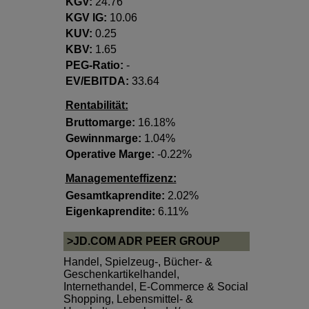
KGV:
24.76
KGV lG:
10.06
KUV:
0.25
KBV:
1.65
PEG-Ratio:
-
EV/EBITDA:
33.64
Rentabilität:
Bruttomarge:
16.18%
Gewinnmarge:
1.04%
Operative Marge:
-0.22%
Managementeffizenz:
Gesamtkaprendite:
2.02%
Eigenkaprendite:
6.11%
>JD.COM ADR PEER GROUP
Handel
,
Spielzeug-, Bücher- &
Geschenkartikelhandel
,
Internethandel, E-Commerce & Social
Shopping
,
Lebensmittel- &