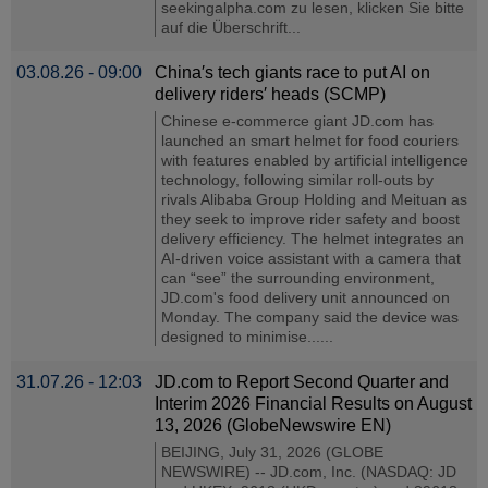
seekingalpha.com zu lesen, klicken Sie bitte
auf die Überschrift...
03.08.26 - 09:00
China′s tech giants race to put AI on
delivery riders′ heads (SCMP)
Chinese e-commerce giant JD.com has
launched an smart helmet for food couriers
with features enabled by artificial intelligence
technology, following similar roll-outs by
rivals Alibaba Group Holding and Meituan as
they seek to improve rider safety and boost
delivery efficiency. The helmet integrates an
AI-driven voice assistant with a camera that
can “see” the surrounding environment,
JD.com's food delivery unit announced on
Monday. The company said the device was
designed to minimise......
31.07.26 - 12:03
JD.com to Report Second Quarter and
Interim 2026 Financial Results on August
13, 2026 (GlobeNewswire EN)
BEIJING, July 31, 2026 (GLOBE
NEWSWIRE) -- JD.com, Inc. (NASDAQ: JD