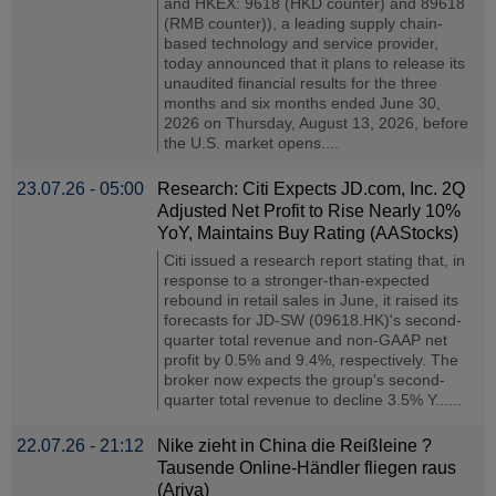
and HKEX: 9618 (HKD counter) and 89618
(RMB counter)), a leading supply chain-
based technology and service provider,
today announced that it plans to release its
unaudited financial results for the three
months and six months ended June 30,
2026 on Thursday, August 13, 2026, before
the U.S. market opens....
23.07.26 - 05:00
Research: Citi Expects JD.com, Inc. 2Q
Adjusted Net Profit to Rise Nearly 10%
YoY, Maintains Buy Rating (AAStocks)
Citi issued a research report stating that, in
response to a stronger-than-expected
rebound in retail sales in June, it raised its
forecasts for JD-SW (09618.HK)'s second-
quarter total revenue and non-GAAP net
profit by 0.5% and 9.4%, respectively. The
broker now expects the group's second-
quarter total revenue to decline 3.5% Y......
22.07.26 - 21:12
Nike zieht in China die Reißleine ?
Tausende Online-Händler fliegen raus
(Ariva)