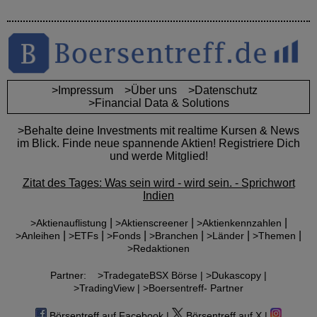
>Impressum
>Über uns
>Datenschutz
>Financial Data & Solutions
>Behalte deine Investments mit realtime Kursen & News
im Blick. Finde neue spannende Aktien! Registriere Dich
und werde Mitglied!
Zitat des Tages: Was sein wird - wird sein. - Sprichwort
Indien
|
|
|
>Aktienauflistung
>Aktienscreener
>Aktienkennzahlen
|
|
|
|
|
|
>Anleihen
>ETFs
>Fonds
>Branchen
>Länder
>Themen
>Redaktionen
Partner:
>TradegateBSX Börse |
>Dukascopy |
>TradingView |
>Boersentreff- Partner
Börsentreff auf Facebook |
Börsentreff auf X |