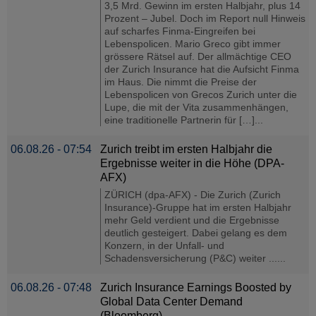
3,5 Mrd. Gewinn im ersten Halbjahr, plus 14
Prozent – Jubel. Doch im Report null Hinweis
auf scharfes Finma-Eingreifen bei
Lebenspolicen. Mario Greco gibt immer
grössere Rätsel auf. Der allmächtige CEO
der Zurich Insurance hat die Aufsicht Finma
im Haus. Die nimmt die Preise der
Lebenspolicen von Grecos Zurich unter die
Lupe, die mit der Vita zusammenhängen,
eine traditionelle Partnerin für […]...
06.08.26 - 07:54
Zurich treibt im ersten Halbjahr die
Ergebnisse weiter in die Höhe (DPA-
AFX)
ZÜRICH (dpa-AFX) - Die Zurich (Zurich
Insurance)-Gruppe hat im ersten Halbjahr
mehr Geld verdient und die Ergebnisse
deutlich gesteigert. Dabei gelang es dem
Konzern, in der Unfall- und
Schadensversicherung (P&C) weiter ......
06.08.26 - 07:48
Zurich Insurance Earnings Boosted by
Global Data Center Demand
(Bloomberg)