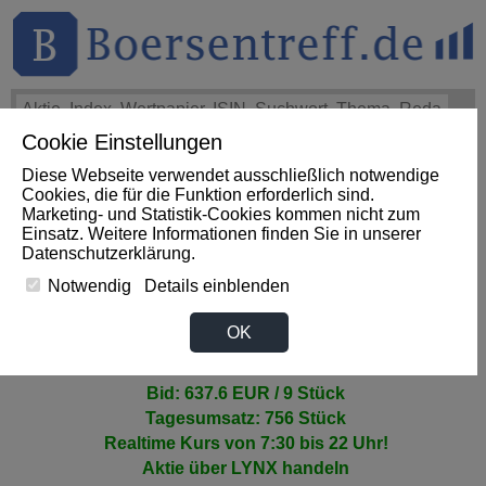
Cookie Einstellungen
THEMEN
HOT-STOCKS
LOGIN
Diese Webseite verwendet ausschließlich notwendige
Cookies, die für die Funktion erforderlich sind.
Marketing- und Statistik-Cookies kommen nicht zum
ZURICH INSURANCE Aktie
Einsatz. Weitere Informationen finden Sie in unserer
Datenschutzerklärung
.
Notwendig
Details einblenden
>AKTIENKURS
OK
638.4 EUR +1.0% (TradegateBSX)
Ask: 640 EUR / 40 Stück
Bid: 637.6 EUR / 9 Stück
Tagesumsatz: 756 Stück
Realtime Kurs von 7:30 bis 22 Uhr!
Aktie
über LYNX handeln