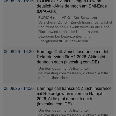
06.08.26 - 15:16
ROUNDUP. Zurich steigert Gewinn
deutlich - Aktie dennoch am SMI-Ende
(DPA-AFX)
ZÜRICH (dpa-AFX) - Der Schweizer
Versicherer Zurich (Zurich Insurance) wächst
und treibt seinen Gewinn weiter in die Höhe.
Rückenwind erhält der Konzern vom
Bauboom bei Datenzentren und
Energieinfrastruktur sowie von ......
06.08.26 - 14:30
Earnings Call: Zurich Insurance meldet
Rekordgewinn für H1 2026, Aktie gibt
dennoch nach (Investing.com DE)
Um den gesamten Artikel unter
de.investing.com zu lesen, klicken Sie bitte
auf die Überschrift...
06.08.26 - 14:30
Earnings call transcript: Zurich Insurance
mit Rekordgewinn im ersten Halbjahr
2026, Aktie gibt dennoch nach
(Investing.com DE)
Um den gesamten Artikel unter
de.investing.com zu lesen, klicken Sie bitte