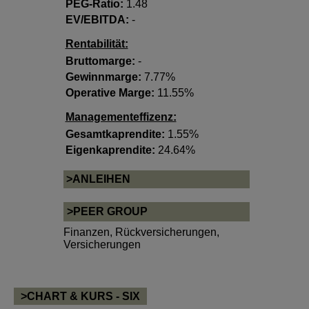
PEG-Ratio:
1.48
EV/EBITDA:
-
Rentabilität:
Bruttomarge:
-
Gewinnmarge:
7.77%
Operative Marge:
11.55%
Managementeffizenz:
Gesamtkaprendite:
1.55%
Eigenkaprendite:
24.64%
>ANLEIHEN
>PEER GROUP
Finanzen
,
Rückversicherungen
,
Versicherungen
>CHART & KURS - SIX