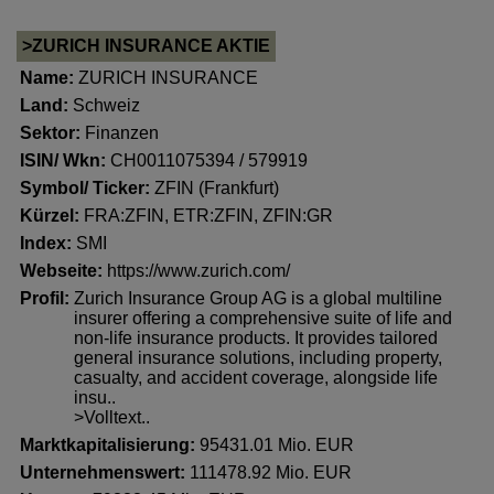
>ZURICH INSURANCE AKTIE
Name:
ZURICH INSURANCE
Land:
Schweiz
Sektor:
Finanzen
ISIN/ Wkn:
CH0011075394 / 579919
Symbol/ Ticker:
ZFIN (Frankfurt)
Kürzel:
FRA:ZFIN, ETR:ZFIN, ZFIN:GR
Index:
SMI
Webseite:
https://www.zurich.com/
Profil:
Zurich Insurance Group AG is a global multiline
insurer offering a comprehensive suite of life and
non-life insurance products. It provides tailored
general insurance solutions, including property,
casualty, and accident coverage, alongside life
insu..
>Volltext..
Marktkapitalisierung:
95431.01 Mio. EUR
Unternehmenswert:
111478.92 Mio. EUR