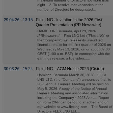
maximum number of Directors not more than
eight. 2. To resolve that vacancies in the
number of Directors be designated...
29.04.26 - 13:15
Flex LNG - Invitation to the 2026 First
Quarter Presentation (PR Newswire)
HAMILTON, Bermuda, April 29, 2026
/PRNewswire/ -- Flex LNG Ltd ("Flex LNG" or
the "Company") will release its unaudited
financial results for the first quarter of 2026 on
Wednesday May 13, 2026, on or about 07:00
CEST (1:00 a.m. EST). In connection with the
earnings release, a live video......
30.03.26 - 15:24
Flex LNG – AGM Notice 2026 (Cision)
Hamilton, Bermuda March 30, 2026 FLEX
LNG LTD. (the “Company”) announces that its
2026 Annual General Meeting will be held on
May 5, 2026. A copy of the Notice of Annual
General Meeting and associated information
including the Company's 2025 Annual Report
on Form 20-F can be found attached and on
our website at www.flexlng.com. The Board of
Directors FLEX LNG Ltd....