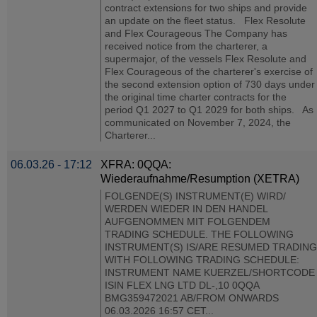
contract extensions for two ships and provide
an update on the fleet status. Flex Resolute
and Flex Courageous The Company has
received notice from the charterer, a
supermajor, of the vessels Flex Resolute and
Flex Courageous of the charterer's exercise of
the second extension option of 730 days under
the original time charter contracts for the
period Q1 2027 to Q1 2029 for both ships. As
communicated on November 7, 2024, the
Charterer...
06.03.26 - 17:12
XFRA: 0QQA:
Wiederaufnahme/Resumption (XETRA)
FOLGENDE(S) INSTRUMENT(E) WIRD/
WERDEN WIEDER IN DEN HANDEL
AUFGENOMMEN MIT FOLGENDEM
TRADING SCHEDULE. THE FOLLOWING
INSTRUMENT(S) IS/ARE RESUMED TRADING
WITH FOLLOWING TRADING SCHEDULE:
INSTRUMENT NAME KUERZEL/SHORTCODE
ISIN FLEX LNG LTD DL-,10 0QQA
BMG359472021 AB/FROM ONWARDS
06.03.2026 16:57 CET...