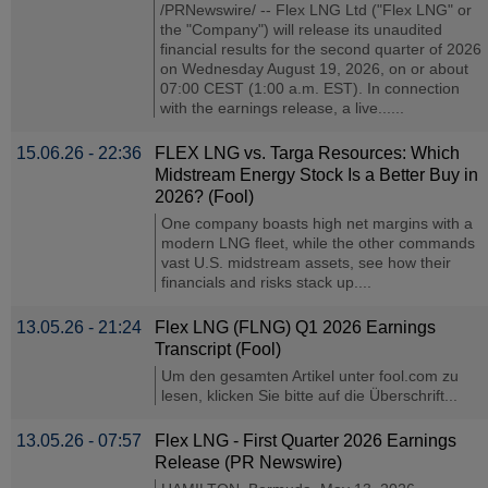
/PRNewswire/ -- Flex LNG Ltd ("Flex LNG" or
the "Company") will release its unaudited
financial results for the second quarter of 2026
on Wednesday August 19, 2026, on or about
07:00 CEST (1:00 a.m. EST). In connection
with the earnings release, a live......
15.06.26 - 22:36
FLEX LNG vs. Targa Resources: Which
Midstream Energy Stock Is a Better Buy in
2026? (Fool)
One company boasts high net margins with a
modern LNG fleet, while the other commands
vast U.S. midstream assets, see how their
financials and risks stack up....
13.05.26 - 21:24
Flex LNG (FLNG) Q1 2026 Earnings
Transcript (Fool)
Um den gesamten Artikel unter fool.com zu
lesen, klicken Sie bitte auf die Überschrift...
13.05.26 - 07:57
Flex LNG - First Quarter 2026 Earnings
Release (PR Newswire)