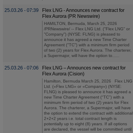
25.03.26 - 07:39
Flex LNG - Announces new contract for
Flex Aurora (PR Newswire)
HAMILTON, Bermuda, March 25, 2026
/PRNewswire/ -- Flex LNG Ltd. ("Flex LNG" or
"Company") (NYSE: FLNG) is pleased to
announce it has agreed a new Time Charter
Agreement ("TC") with a minimum firm period
of two (2) years for Flex Aurora. The charterer,
a Supermajor, will have the option to......
25.03.26 - 07:06
Flex LNG – Announces new contract for
Flex Aurora (Cision)
Hamilton, Bermuda March 25, 2026 Flex LNG
Ltd. («Flex LNG» or «Company») (NYSE:
FLNG) is pleased to announce it has agreed a
new Time Charter Agreement (“TC”) with a
minimum firm period of two (2) years for Flex
Aurora. The charterer, a Supermajor, will have
the option to extend the contract with additional
2+2+2 years i.e. total contract length is
potentially up to eight (8) years. If all options
are declared, the vessel will be committed until