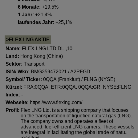
6 Monate:
+19,5%
1 Jahr:
+21,4%
laufendes Jahr:
+25,1%
>FLEX LNG AKTIE
Name:
FLEX LNG LTD DL-,10
Land:
Hong Kong (China)
Sektor:
Transport
ISIN/ Wkn:
BMG359472021 / A2PFGD
Symbol/ Ticker:
0QQA (Frankfurt) / FLNG (NYSE)
Kürzel:
FRA:0QQA, ETR:0QQA, 0QQA:GR, NYSE:FLNG
Index:
-
Webseite:
https://www.flexlng.com/
Profil:
Flex LNG Ltd. is a shipping company that focuses
on the transportation of liquefied natural gas (LNG).
The company owns and operates a fleet of
advanced, fuel-efficient LNG carriers. These vessels
are integral in facilitating the global trade of natu..
>Volltext..