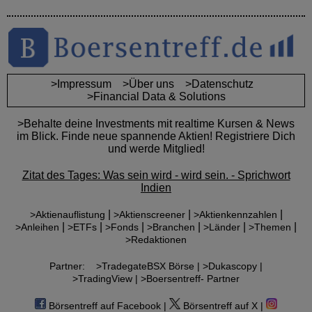
>Impressum
>Über uns
>Datenschutz
>Financial Data & Solutions
>Behalte deine Investments mit realtime Kursen & News
im Blick. Finde neue spannende Aktien! Registriere Dich
und werde Mitglied!
Zitat des Tages: Was sein wird - wird sein. - Sprichwort
Indien
|
|
|
>Aktienauflistung
>Aktienscreener
>Aktienkennzahlen
|
|
|
|
|
|
>Anleihen
>ETFs
>Fonds
>Branchen
>Länder
>Themen
>Redaktionen
Partner:
>TradegateBSX Börse |
>Dukascopy |
>TradingView |
>Boersentreff- Partner
Börsentreff auf Facebook |
Börsentreff auf X |