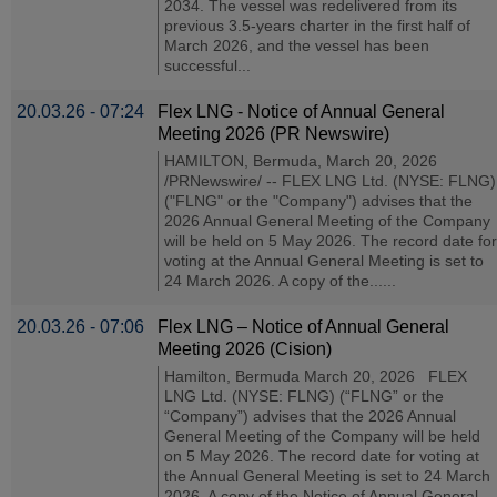
2034. The vessel was redelivered from its
previous 3.5-years charter in the first half of
March 2026, and the vessel has been
successful...
20.03.26 - 07:24
Flex LNG - Notice of Annual General
Meeting 2026 (PR Newswire)
HAMILTON, Bermuda, March 20, 2026
/PRNewswire/ -- FLEX LNG Ltd. (NYSE: FLNG)
("FLNG" or the "Company") advises that the
2026 Annual General Meeting of the Company
will be held on 5 May 2026. The record date for
voting at the Annual General Meeting is set to
24 March 2026. A copy of the......
20.03.26 - 07:06
Flex LNG – Notice of Annual General
Meeting 2026 (Cision)
Hamilton, Bermuda March 20, 2026 FLEX
LNG Ltd. (NYSE: FLNG) (“FLNG” or the
“Company”) advises that the 2026 Annual
General Meeting of the Company will be held
on 5 May 2026. The record date for voting at
the Annual General Meeting is set to 24 March
2026. A copy of the Notice of Annual General