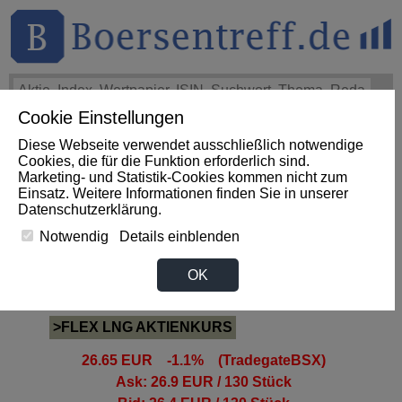
Cookie Einstellungen
THEMEN
HOT-STOCKS
LOGIN
Diese Webseite verwendet ausschließlich notwendige
Impact News
+++
First Phosphate Corp.: First Phosphate
Cookies, die für die Funktion erforderlich sind.
Announces Uplisting of American Depositary Receipt (ADR)
Marketing- und Statistik-Cookies kommen nicht zum
to Nasdaq... (Newsfile)
+++
FIRST PHOSPHATE Aktie
Einsatz. Weitere Informationen finden Sie in unserer
+4,02%
Datenschutzerklärung
.
Notwendig
Details einblenden
FLEX LNG Aktie
OK
>FLEX LNG AKTIENKURS
26.65 EUR -1.1% (TradegateBSX)
Ask: 26.9 EUR / 130 Stück