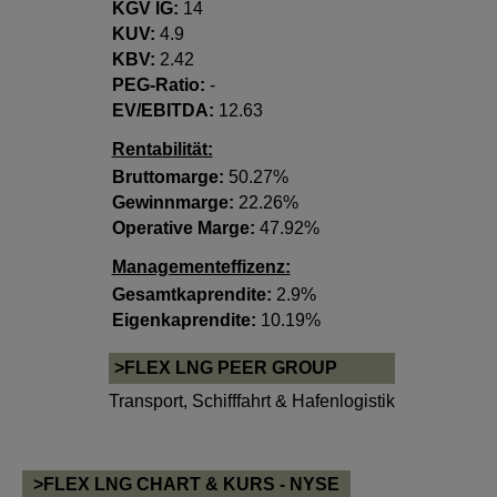
KGV lG:
14
KUV:
4.9
KBV:
2.42
PEG-Ratio:
-
EV/EBITDA:
12.63
Rentabilität:
Bruttomarge:
50.27%
Gewinnmarge:
22.26%
Operative Marge:
47.92%
Managementeffizenz:
Gesamtkaprendite:
2.9%
Eigenkaprendite:
10.19%
>FLEX LNG PEER GROUP
Transport
,
Schifffahrt & Hafenlogistik
>FLEX LNG CHART & KURS - NYSE