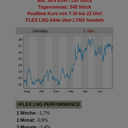
Bid: 26.4 EUR / 130 Stück
Tagesumsatz: 548 Stück
Realtime Kurs von 7:30 bis 22 Uhr!
FLEX LNG Aktie
über LYNX handeln
Intraday
1 Jahr
>FLEX LNG PERFORMANCE
1 Woche:
-1,7%
1 Monat:
-0,9%
3 Monate:
-2,4%