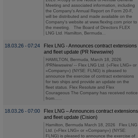
Meeting and associated information, including
the Company's Annual Report on Form 20-F,
will be distributed and made available on the
Company's website at www.flexlng.com prior to
the meeting. The Board of Directors FLEX
LNG Ltd. Hamilton, Bermuda...
18.03.26 - 07:24
Flex LNG - Announces contract extensions
and fleet update (PR Newswire)
HAMILTON, Bermuda, March 18, 2026
/PRNewswire/ -- Flex LNG Ltd. («Flex LNG» or
«Company») (NYSE: FLNG) is pleased to
announce the exercise of contract extensions
for two ships and provide an update on the
fleet status. Flex Resolute and Flex
Courageous The Company has received notice
from......
18.03.26 - 07:00
Flex LNG – Announces contract extensions
and fleet update (Cision)
Hamilton, Bermuda March 18, 2026 Flex LNG
Ltd. («Flex LNG» or «Company») (NYSE:
FLNG) is pleased to announce the exercise of