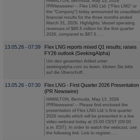
HAMILTON, Bermuda, May 13, 2026
/PRNewswire/ -- Flex LNG Ltd. ("Flex LNG" or
the "Company") today announced its unaudited
financial results for the three months ended
March 31, 2026. Highlights: Vessel operating
revenues of $80.5 million for the first quarter
2026, compared to $87.5......
13.05.26 - 07:39
Flex LNG reports mixed Q1 results; raises
FY26 outlook (SeekingAlpha)
Um den gesamten Artikel unter
seekingalpha.com zu lesen, klicken Sie bitte
auf die Überschrift...
13.05.26 - 07:30
Flex LNG - First Quarter 2026 Presentation
(PR Newswire)
HAMILTON, Bermuda, May 13, 2026
/PRNewswire/ -- Please find enclosed the
presentation of Flex LNG Ltd.'s first quarter
2026 results which will be presented in a live
video webcast today at 15:00 CEST (09:00
a.m. EST). In order to watch the webcast, use
the following link: Link to register......