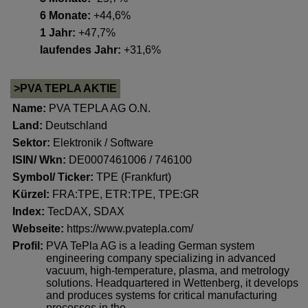
6 Monate:
+44,6%
1 Jahr:
+47,7%
laufendes Jahr:
+31,6%
>PVA TEPLA AKTIE
Name:
PVA TEPLA AG O.N.
Land:
Deutschland
Sektor:
Elektronik / Software
ISIN/ Wkn:
DE0007461006 / 746100
Symbol/ Ticker:
TPE (Frankfurt)
Kürzel:
FRA:TPE, ETR:TPE, TPE:GR
Index:
TecDAX
,
SDAX
Webseite:
https://www.pvatepla.com/
Profil:
PVA TePla AG is a leading German system
engineering company specializing in advanced
vacuum, high-temperature, plasma, and metrology
solutions. Headquartered in Wettenberg, it develops
and produces systems for critical manufacturing
processes in the ..