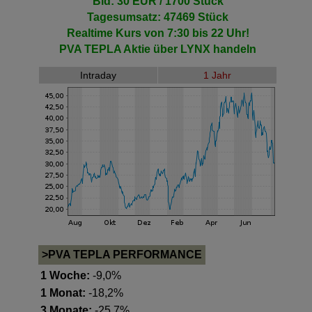
Bid: 30 EUR / 1700 Stück
Tagesumsatz: 47469 Stück
Realtime Kurs von 7:30 bis 22 Uhr!
PVA TEPLA Aktie
über LYNX handeln
Intraday
1 Jahr
>PVA TEPLA PERFORMANCE
1 Woche:
-9,0%
1 Monat:
-18,2%
3 Monate:
-25,7%