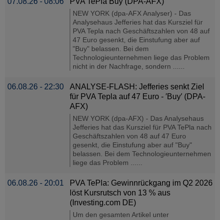
07.08.26 - 08:06
PVA TePla Buy (DPA-AFX)
NEW YORK (dpa-AFX Analyser) - Das
Analysehaus Jefferies hat das Kursziel für
PVA Tepla nach Geschäftszahlen von 48 auf
47 Euro gesenkt, die Einstufung aber auf
"Buy" belassen. Bei dem
Technologieunternehmen liege das Problem
nicht in der Nachfrage, sondern ......
06.08.26 - 22:30
ANALYSE-FLASH: Jefferies senkt Ziel
für PVA Tepla auf 47 Euro - ′Buy′ (DPA-
AFX)
NEW YORK (dpa-AFX) - Das Analysehaus
Jefferies hat das Kursziel für PVA TePla nach
Geschäftszahlen von 48 auf 47 Euro
gesenkt, die Einstufung aber auf "Buy"
belassen. Bei dem Technologieunternehmen
liege das Problem ......
06.08.26 - 20:01
PVA TePla: Gewinnrückgang im Q2 2026
löst Kursrutsch von 13 % aus
(Investing.com DE)
Um den gesamten Artikel unter