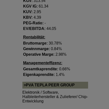
KGV:
313.54
KGV lG:
61.34
KUV:
2.95
KBV:
4.39
PEG-Ratio:
-
EV/EBITDA:
44.05
Rentabilität:
Bruttomarge:
30.78%
Gewinnmarge:
0.84%
Operative Marge:
2.98%
Managementeffizenz:
Gesamtkaprendite:
0.66%
Eigenkaprendite:
1.4%
>PVA TEPLA PEER GROUP
Elektronik / Software
,
Halbleiterhersteller & Zulieferer/ Chip-
Entwicklung