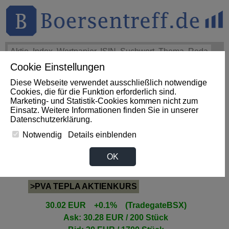
Cookie Einstellungen
THEMEN
HOT-STOCKS
LOGIN
Diese Webseite verwendet ausschließlich notwendige
Impact News
+++
First Phosphate Corp.: First Phosphate
Cookies, die für die Funktion erforderlich sind.
Announces Uplisting of American Depositary Receipt (ADR)
Marketing- und Statistik-Cookies kommen nicht zum
to Nasdaq... (Newsfile)
+++
FIRST PHOSPHATE Aktie
Einsatz. Weitere Informationen finden Sie in unserer
+4,02%
Datenschutzerklärung
.
Notwendig
Details einblenden
PVA TEPLA Aktie
OK
>PVA TEPLA AKTIENKURS
30.02 EUR +0.1% (TradegateBSX)
Ask: 30.28 EUR / 200 Stück