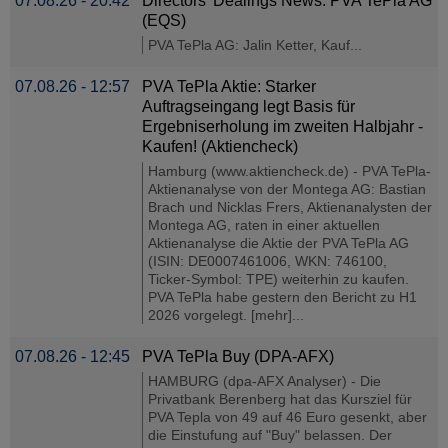
07.08.26 - 20:42
Directors’ Dealings News: PVA TePla AG
(EQS)
PVA TePla AG: Jalin Ketter, Kauf...
07.08.26 - 12:57
PVA TePla Aktie: Starker
Auftragseingang legt Basis für
Ergebniserholung im zweiten Halbjahr -
Kaufen! (Aktiencheck)
Hamburg (www.aktiencheck.de) - PVA TePla-
Aktienanalyse von der Montega AG: Bastian
Brach und Nicklas Frers, Aktienanalysten der
Montega AG, raten in einer aktuellen
Aktienanalyse die Aktie der PVA TePla AG
(ISIN: DE0007461006, WKN: 746100,
Ticker-Symbol: TPE) weiterhin zu kaufen.
PVA TePla habe gestern den Bericht zu H1
2026 vorgelegt. [mehr]...
07.08.26 - 12:45
PVA TePla Buy (DPA-AFX)
HAMBURG (dpa-AFX Analyser) - Die
Privatbank Berenberg hat das Kursziel für
PVA Tepla von 49 auf 46 Euro gesenkt, aber
die Einstufung auf "Buy" belassen. Der