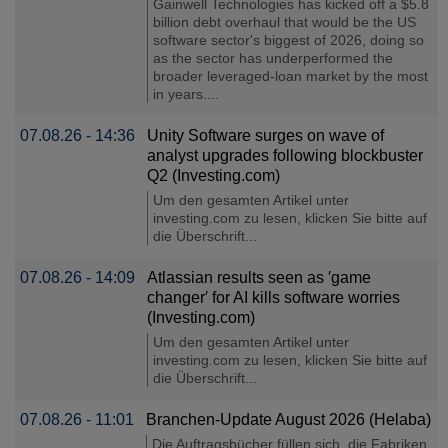
Gainwell Technologies has kicked off a $5.8
billion debt overhaul that would be the US
software sector's biggest of 2026, doing so
as the sector has underperformed the
broader leveraged-loan market by the most
in years....
07.08.26 - 14:36
Unity Software surges on wave of
analyst upgrades following blockbuster
Q2 (Investing.com)
Um den gesamten Artikel unter
investing.com zu lesen, klicken Sie bitte auf
die Überschrift...
07.08.26 - 14:09
Atlassian results seen as ′game
changer′ for AI kills software worries
(Investing.com)
Um den gesamten Artikel unter
investing.com zu lesen, klicken Sie bitte auf
die Überschrift...
07.08.26 - 11:01
Branchen-Update August 2026 (Helaba)
Die Auftragsbücher füllen sich, die Fabriken