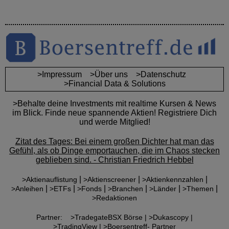
>Impressum
>Über uns
>Datenschutz
>Financial Data & Solutions
>Behalte deine Investments mit realtime Kursen & News
im Blick. Finde neue spannende Aktien! Registriere Dich
und werde Mitglied!
Zitat des Tages: Bei einem großen Dichter hat man das
Gefühl, als ob Dinge emportauchen, die im Chaos stecken
geblieben sind. - Christian Friedrich Hebbel
|
|
|
>Aktienauflistung
>Aktienscreener
>Aktienkennzahlen
|
|
|
|
|
|
>Anleihen
>ETFs
>Fonds
>Branchen
>Länder
>Themen
>Redaktionen
Partner:
>TradegateBSX Börse |
>Dukascopy |
>TradingView |
>Boersentreff- Partner