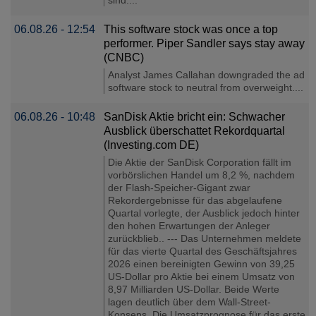
06.08.26 - 12:54
This software stock was once a top
performer. Piper Sandler says stay away
(CNBC)
Analyst James Callahan downgraded the ad
software stock to neutral from overweight....
06.08.26 - 10:48
SanDisk Aktie bricht ein: Schwacher
Ausblick überschattet Rekordquartal
(Investing.com DE)
Die Aktie der SanDisk Corporation fällt im
vorbörslichen Handel um 8,2 %, nachdem
der Flash-Speicher-Gigant zwar
Rekordergebnisse für das abgelaufene
Quartal vorlegte, der Ausblick jedoch hinter
den hohen Erwartungen der Anleger
zurückblieb.. --- Das Unternehmen meldete
für das vierte Quartal des Geschäftsjahres
2026 einen bereinigten Gewinn von 39,25
US-Dollar pro Aktie bei einem Umsatz von
8,97 Milliarden US-Dollar. Beide Werte
lagen deutlich über dem Wall-Street-
Konsens. Die Umsatzprognose für das erste