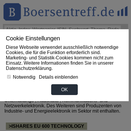
Cookie Einstellungen
THEMEN
HOT-STOCKS
LOGIN
Diese Webseite verwendet ausschließlich notwendige
Cookies, die für die Funktion erforderlich sind.
Marketing- und Statistik-Cookies kommen nicht zum
Top- News zum Sektor
Einsatz. Weitere Informationen finden Sie in unserer
Datenschutzerklärung
.
Elektronik / Software
Notwendig
Details einblenden
OK
Zum Sektor Elektronik und Software gehören alle
Hersteller von Hard- & Software für Computer-,
Unterhaltungs-, Haushalts-, Kommunikations- und
Netzwerkelektronik. Des Weiteren sind Produzenten von
Industrie- und Energieelektronik im Sektor mit enthalten.
>ISHARES EU 600 TECHNOLOGY