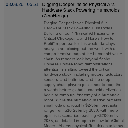
08.08.26 - 05:51
Digging Deeper Inside Physical AI′s
Hardware Stack Powering Humanoids
(ZeroHedge)
Digging Deeper Inside Physical AI's
Hardware Stack Powering Humanoids
Building on our "Physical AI Faces One
Critical Chokepoint, and Here's How to
Profit" report earlier this week, Barclays
analysts are closing out the week with a
comprehensive map of the humanoid value
chain. As readers look beyond flashy
Chinese Unitree robot demonstrations,
attention is shifting toward the critical
hardware stack, including motors, actuators,
sensors, and batteries, and the deep
supply-chain players positioned to reap the
rewards before global humanoid deliveries
begin to ramp up. Anatomy of a humanoid
robot "While the humanoid market remains
small today, at roughly $2-3bn, forecasts
range from $10-25bn by 2030, with more
optimistic scenarios reaching ~$200bn by
2035, as detailed in (open in new tab)Global
Macro - AI gets physical: Ten things to know