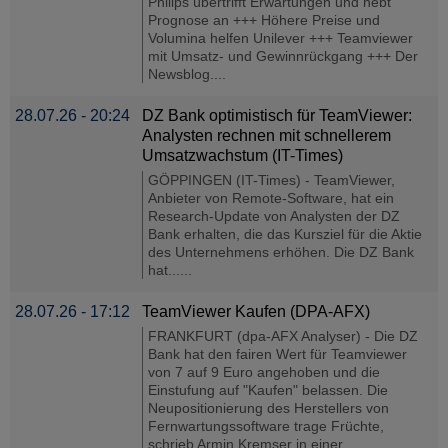
Philips übertrifft Erwartungen und hebt
Prognose an +++ Höhere Preise und
Volumina helfen Unilever +++ Teamviewer
mit Umsatz- und Gewinnrückgang +++ Der
Newsblog....
28.07.26 - 20:24
DZ Bank optimistisch für TeamViewer:
Analysten rechnen mit schnellerem
Umsatzwachstum (IT-Times)
GÖPPINGEN (IT-Times) - TeamViewer,
Anbieter von Remote-Software, hat ein
Research-Update von Analysten der DZ
Bank erhalten, die das Kursziel für die Aktie
des Unternehmens erhöhen. Die DZ Bank
hat......
28.07.26 - 17:12
TeamViewer Kaufen (DPA-AFX)
FRANKFURT (dpa-AFX Analyser) - Die DZ
Bank hat den fairen Wert für Teamviewer
von 7 auf 9 Euro angehoben und die
Einstufung auf "Kaufen" belassen. Die
Neupositionierung des Herstellers von
Fernwartungssoftware trage Früchte,
schrieb Armin Kremser in einer ......