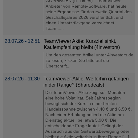
GÖPPINGEN (IT-Times) - TeamViewer,
Anbieter von Remote-Software, hat heute
seine Ergebnisse für das zweite Quartal des
Geschäftsjahres 2026 veröffentlicht und
einen Umsatzrückgang verzeichnet.
Team......
28.07.26 - 12:51
TeamViewer Aktie: Kursziel sinkt,
Kaufempfehlung bleibt (4investors)
Um den gesamten Artikel unter 4investors.de
zu lesen, klicken Sie bitte auf die
Überschrift...
28.07.26 - 11:30
TeamViewer-Aktie: Weiterhin gefangen
in der Range? (Sharedeals)
Die TeamViewer-Aktie zeigt seit Monaten
eine hohe Volatilität. Seit Jahresbeginn
bewegt sich der Kurs in einer breiten
Handelsspanne zwischen 4,40 € und 6,50 €.
Nach einer Erholung notiert die Aktie am
Dienstag aktuell bei etwa 5,90 €. Die
entscheidende Frage lautet: Gelingt der
Ausbruch aus der Seitwärtsbewegung oder
bleibt die Aktie weiterhin in ihrer Range […]