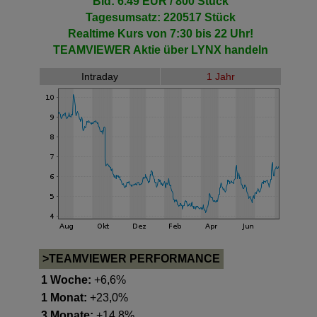
Bid: 6.49 EUR / 800 Stück
Tagesumsatz: 220517 Stück
Realtime Kurs von 7:30 bis 22 Uhr!
TEAMVIEWER Aktie
über LYNX handeln
Intraday
1 Jahr
>TEAMVIEWER PERFORMANCE
1 Woche:
+6,6%
1 Monat:
+23,0%
3 Monate:
+14,8%