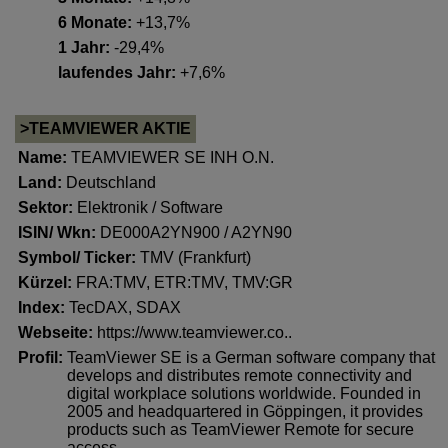
6 Monate:
+13,7%
1 Jahr:
-29,4%
laufendes Jahr:
+7,6%
>TEAMVIEWER AKTIE
Name:
TEAMVIEWER SE INH O.N.
Land:
Deutschland
Sektor:
Elektronik / Software
ISIN/ Wkn:
DE000A2YN900 / A2YN90
Symbol/ Ticker:
TMV (Frankfurt)
Kürzel:
FRA:TMV, ETR:TMV, TMV:GR
Index:
TecDAX
,
SDAX
Webseite:
https://www.teamviewer.co..
Profil:
TeamViewer SE is a German software company that
develops and distributes remote connectivity and
digital workplace solutions worldwide. Founded in
2005 and headquartered in Göppingen, it provides
products such as TeamViewer Remote for secure
access,..