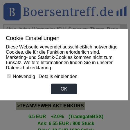
Cookie Einstellungen
THEMEN
HOT-STOCKS
LOGIN
Diese Webseite verwendet ausschließlich notwendige
Impact News
+++
First Phosphate Corp.: First Phosphate
Cookies, die für die Funktion erforderlich sind.
Announces Uplisting of American Depositary Receipt (ADR)
Marketing- und Statistik-Cookies kommen nicht zum
to Nasdaq... (Newsfile)
+++
FIRST PHOSPHATE Aktie
Einsatz. Weitere Informationen finden Sie in unserer
+4,02%
Datenschutzerklärung
.
Notwendig
Details einblenden
TEAMVIEWER Aktie
OK
>TEAMVIEWER AKTIENKURS
6.5 EUR +2.0% (TradegateBSX)
Ask: 6.55 EUR / 800 Stück