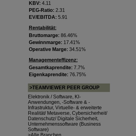
KBV:
4.11
PEG-Ratio:
2.31
EV/EBITDA:
5.91
Rentabilität:
Bruttomarge:
86.46%
Gewinnmarge:
17.41%
Operative Marge:
34.51%
Managementeffizenz:
Gesamtkaprendite:
7.7%
Eigenkaprendite:
76.75%
>TEAMVIEWER PEER GROUP
Elektronik / Software
,
KI-
Anwendungen, -Software & -
Infrastruktur
,
Virtuelle- & erweiterte
Realität/ Metaverse
,
Cybersicherheit/
Datenschutz/ Digitale Sicherheit
,
Unternehmenssoftware (Business
Software)
>Alle Branchen..