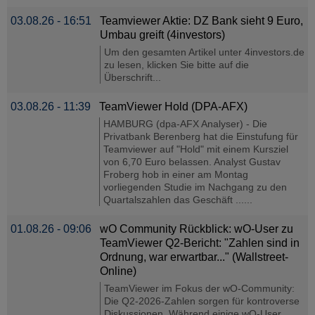
03.08.26 - 16:51
Teamviewer Aktie: DZ Bank sieht 9 Euro,
Umbau greift (4investors)
Um den gesamten Artikel unter 4investors.de
zu lesen, klicken Sie bitte auf die
Überschrift...
03.08.26 - 11:39
TeamViewer Hold (DPA-AFX)
HAMBURG (dpa-AFX Analyser) - Die
Privatbank Berenberg hat die Einstufung für
Teamviewer auf "Hold" mit einem Kursziel
von 6,70 Euro belassen. Analyst Gustav
Froberg hob in einer am Montag
vorliegenden Studie im Nachgang zu den
Quartalszahlen das Geschäft ......
01.08.26 - 09:06
wO Community Rückblick: wO-User zu
TeamViewer Q2-Bericht: "Zahlen sind in
Ordnung, war erwartbar..." (Wallstreet-
Online)
TeamViewer im Fokus der wO-Community:
Die Q2-2026-Zahlen sorgen für kontroverse
Diskussionen. Während einige wO-User