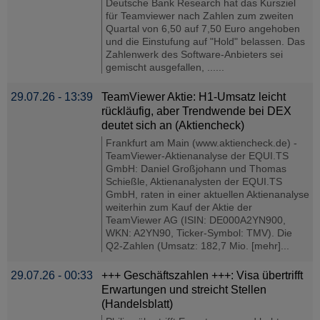
Deutsche Bank Research hat das Kursziel
für Teamviewer nach Zahlen zum zweiten
Quartal von 6,50 auf 7,50 Euro angehoben
und die Einstufung auf "Hold" belassen. Das
Zahlenwerk des Software-Anbieters sei
gemischt ausgefallen, ......
29.07.26 - 13:39
TeamViewer Aktie: H1-Umsatz leicht
rückläufig, aber Trendwende bei DEX
deutet sich an (Aktiencheck)
Frankfurt am Main (www.aktiencheck.de) -
TeamViewer-Aktienanalyse der EQUI.TS
GmbH: Daniel Großjohann und Thomas
Schießle, Aktienanalysten der EQUI.TS
GmbH, raten in einer aktuellen Aktienanalyse
weiterhin zum Kauf der Aktie der
TeamViewer AG (ISIN: DE000A2YN900,
WKN: A2YN90, Ticker-Symbol: TMV). Die
Q2-Zahlen (Umsatz: 182,7 Mio. [mehr]...
29.07.26 - 00:33
+++ Geschäftszahlen +++: Visa übertrifft
Erwartungen und streicht Stellen
(Handelsblatt)