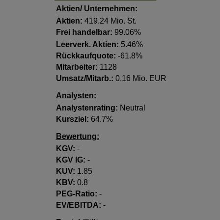
Aktien/ Unternehmen:
Aktien:
419.24 Mio. St.
Frei handelbar:
99.06%
Leerverk. Aktien:
5.46%
Rückkaufquote:
-61.8%
Mitarbeiter:
1128
Umsatz/Mitarb.:
0.16 Mio. EUR
Analysten:
Analystenrating:
Neutral
Kursziel:
64.7%
Bewertung:
KGV:
-
KGV lG:
-
KUV:
1.85
KBV:
0.8
PEG-Ratio:
-
EV/EBITDA:
-