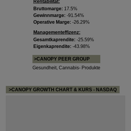
Rentabilität:
Bruttomarge:
17.5%
Gewinnmarge:
-91.54%
Operative Marge:
-26.29%
Managementeffizenz:
Gesamtkaprendite:
-25.59%
Eigenkaprendite:
-43.98%
>CANOPY PEER GROUP
Gesundheit
,
Cannabis- Produkte
>CANOPY GROWTH CHART & KURS - NASDAQ