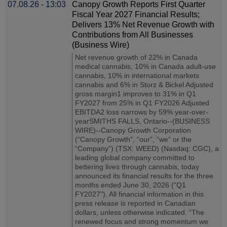
07.08.26 - 13:03
Canopy Growth Reports First Quarter
Fiscal Year 2027 Financial Results;
Delivers 13% Net Revenue Growth with
Contributions from All Businesses
(Business Wire)
Net revenue growth of 22% in Canada
medical cannabis, 10% in Canada adult-use
cannabis, 10% in international markets
cannabis and 6% in Storz & Bickel Adjusted
gross margin1 improves to 31% in Q1
FY2027 from 25% in Q1 FY2026 Adjusted
EBITDA2 loss narrows by 59% year-over-
yearSMITHS FALLS, Ontario--(BUSINESS
WIRE)--Canopy Growth Corporation
(“Canopy Growth”, “our”, “we” or the
“Company”) (TSX: WEED) (Nasdaq: CGC), a
leading global company committed to
bettering lives through cannabis, today
announced its financial results for the three
months ended June 30, 2026 ("Q1
FY2027"). All financial information in this
press release is reported in Canadian
dollars, unless otherwise indicated. “The
renewed focus and strong momentum we