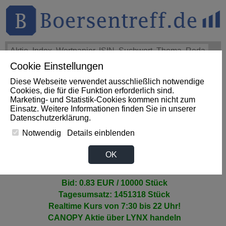
Cookie Einstellungen
THEMEN
HOT-STOCKS
LOGIN
Diese Webseite verwendet ausschließlich notwendige
Cookies, die für die Funktion erforderlich sind.
Marketing- und Statistik-Cookies kommen nicht zum
CANOPY GROWTH Aktie
Einsatz. Weitere Informationen finden Sie in unserer
Datenschutzerklärung
.
Notwendig
Details einblenden
>CANOPY GROWTH AKTIENKURS
OK
0.841 EUR +3.0% (TradegateBSX)
Ask: 0.852 EUR / 10000 Stück
Bid: 0.83 EUR / 10000 Stück
Tagesumsatz: 1451318 Stück
Realtime Kurs von 7:30 bis 22 Uhr!
CANOPY Aktie
über LYNX handeln