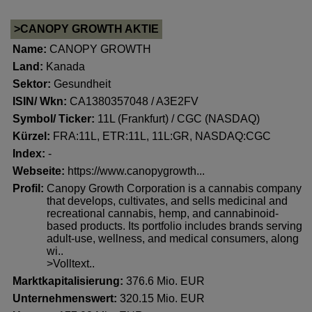
>CANOPY GROWTH AKTIE
Name:
CANOPY GROWTH
Land:
Kanada
Sektor:
Gesundheit
ISIN/ Wkn:
CA1380357048 / A3E2FV
Symbol/ Ticker:
11L (Frankfurt) / CGC (NASDAQ)
Kürzel:
FRA:11L, ETR:11L, 11L:GR, NASDAQ:CGC
Index:
-
Webseite:
https://www.canopygrowth...
Profil:
Canopy Growth Corporation is a cannabis company
that develops, cultivates, and sells medicinal and
recreational cannabis, hemp, and cannabinoid-
based products. Its portfolio includes brands serving
adult-use, wellness, and medical consumers, along
wi..
>Volltext..
Marktkapitalisierung:
376.6 Mio. EUR
Unternehmenswert:
320.15 Mio. EUR