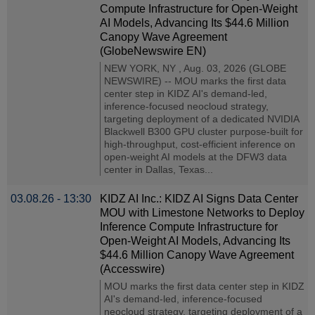
Compute Infrastructure for Open-Weight
AI Models, Advancing Its $44.6 Million
Canopy Wave Agreement
(GlobeNewswire EN)
NEW YORK, NY , Aug. 03, 2026 (GLOBE
NEWSWIRE) -- MOU marks the first data
center step in KIDZ AI's demand-led,
inference-focused neocloud strategy,
targeting deployment of a dedicated NVIDIA
Blackwell B300 GPU cluster purpose-built for
high-throughput, cost-efficient inference on
open-weight AI models at the DFW3 data
center in Dallas, Texas...
03.08.26 - 13:30
KIDZ AI Inc.: KIDZ AI Signs Data Center
MOU with Limestone Networks to Deploy
Inference Compute Infrastructure for
Open-Weight AI Models, Advancing Its
$44.6 Million Canopy Wave Agreement
(Accesswire)
MOU marks the first data center step in KIDZ
AI's demand-led, inference-focused
neocloud strategy, targeting deployment of a