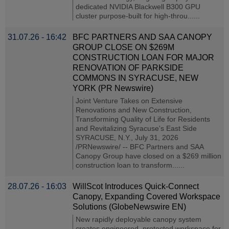
dedicated NVIDIA Blackwell B300 GPU
cluster purpose-built for high-throu......
31.07.26 - 16:42
BFC PARTNERS AND SAA CANOPY
GROUP CLOSE ON $269M
CONSTRUCTION LOAN FOR MAJOR
RENOVATION OF PARKSIDE
COMMONS IN SYRACUSE, NEW
YORK (PR Newswire)
Joint Venture Takes on Extensive
Renovations and New Construction,
Transforming Quality of Life for Residents
and Revitalizing Syracuse's East Side
SYRACUSE, N.Y., July 31, 2026
/PRNewswire/ -- BFC Partners and SAA
Canopy Group have closed on a $269 million
construction loan to transform......
28.07.26 - 16:03
WillScot Introduces Quick-Connect
Canopy, Expanding Covered Workspace
Solutions (GlobeNewswire EN)
New rapidly deployable canopy system
creates engineered, protected workspace for