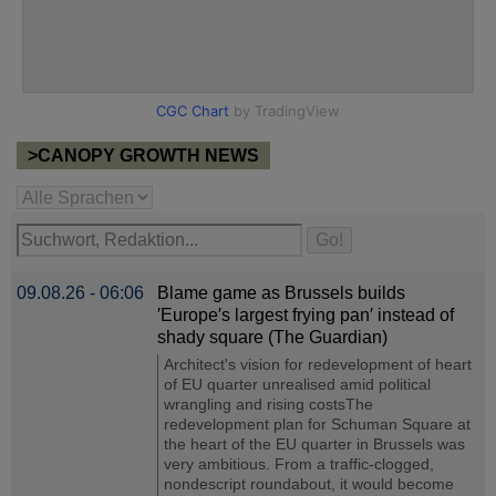
>CANOPY GROWTH NEWS
09.08.26 - 06:06
Blame game as Brussels builds
′Europe′s largest frying pan′ instead of
shady square (The Guardian)
Architect's vision for redevelopment of heart
of EU quarter unrealised amid political
wrangling and rising costsThe
redevelopment plan for Schuman Square at
the heart of the EU quarter in Brussels was
very ambitious. From a traffic-clogged,
nondescript roundabout, it would become