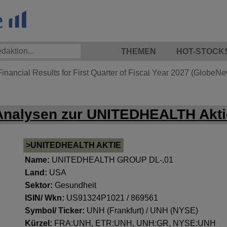
THEMEN
HOT-STOCK
nancial Results for First Quarter of Fiscal Year 2027 (GlobeN
Analysen zur UNITEDHEALTH Akti
>UNITEDHEALTH AKTIE
Name:
UNITEDHEALTH GROUP DL-,01
Land:
USA
Sektor:
Gesundheit
ISIN/ Wkn:
US91324P1021 / 869561
Symbol/ Ticker:
UNH (Frankfurt) / UNH (NYSE)
Kürzel:
FRA:UNH, ETR:UNH, UNH:GR, NYSE:UNH