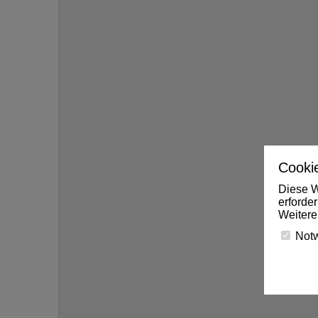
Cookie
Diese W
erforde
Weitere
Not