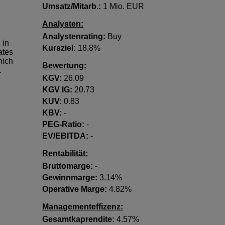
Umsatz/Mitarb.:
1 Mio. EUR
Analysten:
Analystenrating:
Buy
 in
Kursziel:
18.8%
ates
hich
Bewertung:
.
KGV:
26.09
KGV lG:
20.73
KUV:
0.83
KBV:
-
PEG-Ratio:
-
EV/EBITDA:
-
Rentabilität:
Bruttomarge:
-
Gewinnmarge:
3.14%
Operative Marge:
4.82%
Managementeffizenz:
Gesamtkaprendite:
4.57%