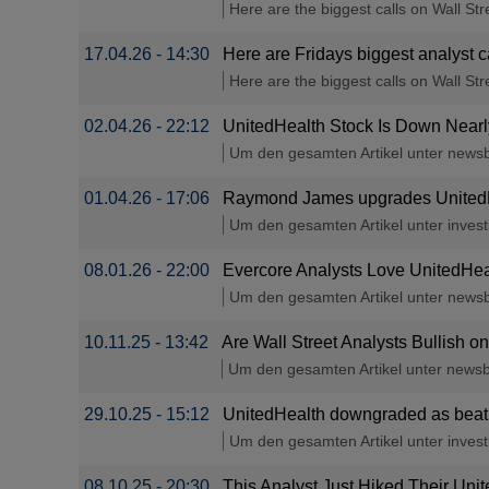
Here are the biggest calls on Wall Stre
17.04.26 - 14:30
Here are Fridays biggest analyst 
Here are the biggest calls on Wall Stre
02.04.26 - 22:12
UnitedHealth Stock Is Down Nearly 
Um den gesamten Artikel unter newsbre
01.04.26 - 17:06
Raymond James upgrades UnitedHea
Um den gesamten Artikel unter investin
08.01.26 - 22:00
Evercore Analysts Love UnitedHea
Um den gesamten Artikel unter newsbre
10.11.25 - 13:42
Are Wall Street Analysts Bullish o
Um den gesamten Artikel unter newsbre
29.10.25 - 15:12
UnitedHealth downgraded as beat a
Um den gesamten Artikel unter investin
08.10.25 - 20:30
This Analyst Just Hiked Their Un