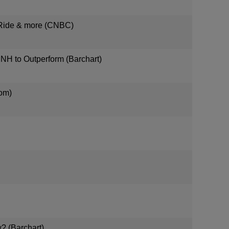
WeRide & more (CNBC)
UNH to Outperform (Barchart)
com)
? (Barchart)