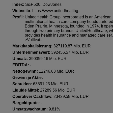
Index:
S&P500
,
DowJones
Webseite:
https://www.unitedhealthg..
Profil:
UnitedHealth Group Incorporated is an American
multinational health care company headquartered
Eden Prairie, Minnesota, founded in 1974. It oper
through two primary brands: UnitedHealthcare, w
provides health insurance and managed care ser.
>Volltext..
Marktkapitalisierung:
327119.87 Mio. EUR
Unternehmenswert:
392456.57 Mio. EUR
Umsatz:
390359.16 Mio. EUR
EBITDA:
-
Nettogewinn:
12246.83 Mio. EUR
Gewinn je Aktie:
-
Schulden:
63591.23 Mio. EUR
Liquide Mittel:
27289.56 Mio. EUR
Operativer Cashflow:
23429.58 Mio. EUR
Bargeldquote:
-
Umsatzwachstum:
9.81%