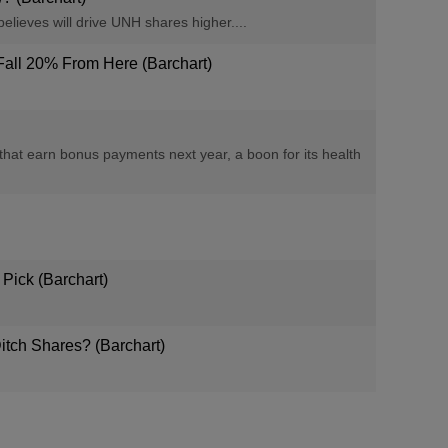
elieves will drive UNH shares higher....
Fall 20% From Here (Barchart)
that earn bonus payments next year, a boon for its health
Pick (Barchart)
Ditch Shares? (Barchart)