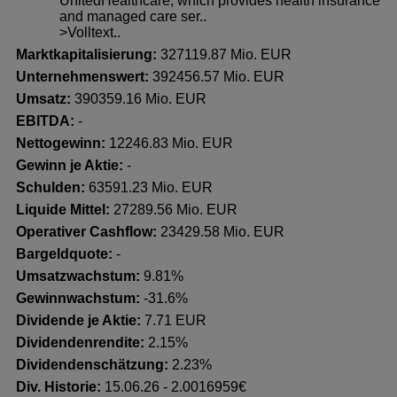
UnitedHealthcare, which provides health insurance
and managed care ser..
>Volltext..
Marktkapitalisierung:
327119.87 Mio. EUR
Unternehmenswert:
392456.57 Mio. EUR
Umsatz:
390359.16 Mio. EUR
EBITDA:
-
Nettogewinn:
12246.83 Mio. EUR
Gewinn je Aktie:
-
Schulden:
63591.23 Mio. EUR
Liquide Mittel:
27289.56 Mio. EUR
Operativer Cashflow:
23429.58 Mio. EUR
Bargeldquote:
-
Umsatzwachstum:
9.81%
Gewinnwachstum:
-31.6%
Dividende je Aktie:
7.71 EUR
Dividendenrendite:
2.15%
Dividendenschätzung:
2.23%
Div. Historie:
15.06.26 - 2.0016959€