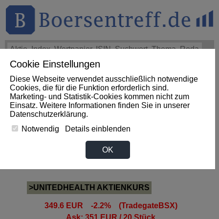
Cookie Einstellungen
THEMEN
HOT-STOCKS
LOGIN
Diese Webseite verwendet ausschließlich notwendige
Impact News
+++
Microchip Technology Announces
Cookies, die für die Funktion erforderlich sind.
Financial Results for First Quarter of Fiscal Year 2027
Marketing- und Statistik-Cookies kommen nicht zum
(GlobeNewswire EN)
+++
MICROCHIP Aktie
-5,05%
Einsatz. Weitere Informationen finden Sie in unserer
Datenschutzerklärung
.
Notwendig
Details einblenden
Anleihen News zur
OK
UNITEDHEALTH Aktie
>UNITEDHEALTH AKTIENKURS
349.6 EUR -2.2% (TradegateBSX)
Ask: 351 EUR / 20 Stück