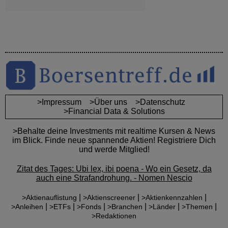
>Impressum
>Über uns
>Datenschutz
>Financial Data & Solutions
>Behalte deine Investments mit realtime Kursen & News
im Blick. Finde neue spannende Aktien! Registriere Dich
und werde Mitglied!
Zitat des Tages: Ubi lex, ibi poena - Wo ein Gesetz, da
auch eine Strafandrohung. - Nomen Nescio
|
|
|
>Aktienauflistung
>Aktienscreener
>Aktienkennzahlen
|
|
|
|
|
|
>Anleihen
>ETFs
>Fonds
>Branchen
>Länder
>Themen
>Redaktionen