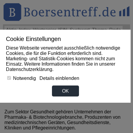
Cookie Einstellungen
THEMEN
HOT-STOCKS
LOGIN
Diese Webseite verwendet ausschließlich notwendige
Impact News
+++
Aryzta überprüft nach Absatzrückgang im
Cookies, die für die Funktion erforderlich sind.
Halbjahr Deutschland-Geschäft (Moneycab)
+++
ARYZTA
Marketing- und Statistik-Cookies kommen nicht zum
Aktie
-3,44%
Einsatz. Weitere Informationen finden Sie in unserer
Datenschutzerklärung
.
Notwendig
Details einblenden
News zum Sektor Gesundheit
OK
aus Dschibuti
Zum Sektor Gesundheit gehören Unternehmen der
Pharmaka- & Biotechnologiebranche, Produzenten von
medizintechnischen Geräten, Gesundheitsdienste,
Kliniken und Pflegeeinrichtungen.