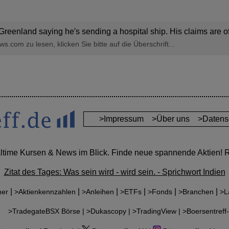
Greenland saying he′s sending a hospital ship. His claims are of
.com zu lesen, klicken Sie bitte auf die Überschrift...
>Impressum
>Über uns
>Datens
altime Kursen & News im Blick. Finde neue spannende Aktien! Re
Zitat des Tages: Was sein wird - wird sein. - Sprichwort Indien
|
|
|
|
|
|
ner
>Aktienkennzahlen
>Anleihen
>ETFs
>Fonds
>Branchen
>L
r:
>TradegateBSX Börse |
>Dukascopy |
>TradingView |
>Boersentreff-