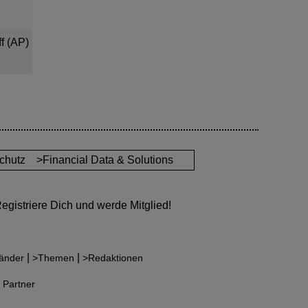
f (AP)
chutz
>Financial Data & Solutions
gistriere Dich und werde Mitglied!
|
|
änder
>Themen
>Redaktionen
 Partner