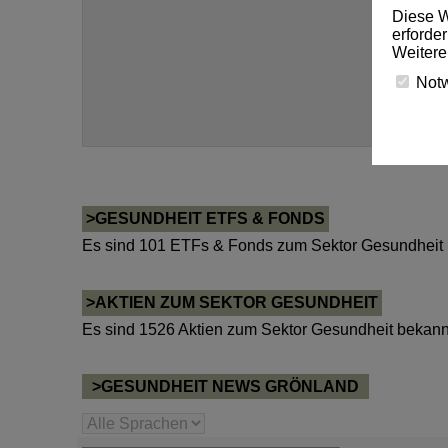
Diese W
erforde
Weitere
Not
>GESUNDHEIT ETFS & FONDS
Es sind 101 ETFs & Fonds zum Sektor Gesundheit 
>AKTIEN ZUM SEKTOR GESUNDHEIT
Es sind 1526 Aktien zum Sektor Gesundheit bekann
>GESUNDHEIT NEWS GRÖNLAND