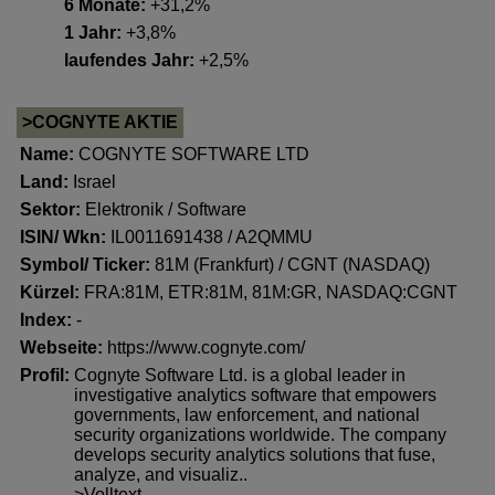
6 Monate:
+31,2%
1 Jahr:
+3,8%
laufendes Jahr:
+2,5%
>COGNYTE AKTIE
Name:
COGNYTE SOFTWARE LTD
Land:
Israel
Sektor:
Elektronik / Software
ISIN/ Wkn:
IL0011691438 / A2QMMU
Symbol/ Ticker:
81M (Frankfurt) / CGNT (NASDAQ)
Kürzel:
FRA:81M, ETR:81M, 81M:GR, NASDAQ:CGNT
Index:
-
Webseite:
https://www.cognyte.com/
Profil:
Cognyte Software Ltd. is a global leader in
investigative analytics software that empowers
governments, law enforcement, and national
security organizations worldwide. The company
develops security analytics solutions that fuse,
analyze, and visualiz..
>Volltext..