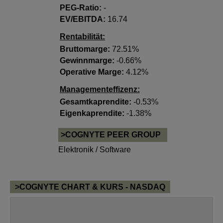
PEG-Ratio:
-
EV/EBITDA:
16.74
Rentabilität:
Bruttomarge:
72.51%
Gewinnmarge:
-0.66%
Operative Marge:
4.12%
Managementeffizenz:
Gesamtkaprendite:
-0.53%
Eigenkaprendite:
-1.38%
>COGNYTE PEER GROUP
Elektronik / Software
>COGNYTE CHART & KURS - NASDAQ