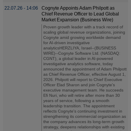
22.07.26 - 14:06
Cognyte Appoints Adam Philpott as
Chief Revenue Officer to Lead Global
Market Expansion (Business Wire)
Proven growth leader with a track record of
scaling global revenue organizations, joining
Cognyte amid growing worldwide demand
for AI-driven investigative
analyticsHERZLIYA, Israel--(BUSINESS
WIRE)--Cognyte Software Ltd. (NASDAQ:
CGNT), a global leader in AI-powered
investigative analytics software, today
announced the appointment of Adam Philpott
as Chief Revenue Officer, effective August 1,
2026. Philpott will report to Chief Executive
Officer Elad Sharon and join Cognyte's
executive management team. He succeeds
Efi Nuri, who will retire after more than 30
years of service, following a smooth
leadership transition. The appointment
reflects Cognyte's continuing investment in
strengthening its commercial organization as
the company advances its long-term growth
strategy, deepens relationships with existing