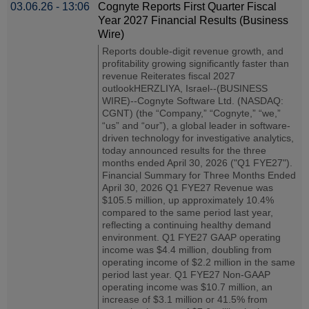
03.06.26 - 13:06
Cognyte Reports First Quarter Fiscal
Year 2027 Financial Results (Business
Wire)
Reports double-digit revenue growth, and
profitability growing significantly faster than
revenue Reiterates fiscal 2027
outlookHERZLIYA, Israel--(BUSINESS
WIRE)--Cognyte Software Ltd. (NASDAQ:
CGNT) (the “Company,” “Cognyte,” “we,”
“us” and “our”), a global leader in software-
driven technology for investigative analytics,
today announced results for the three
months ended April 30, 2026 ("Q1 FYE27").
Financial Summary for Three Months Ended
April 30, 2026 Q1 FYE27 Revenue was
$105.5 million, up approximately 10.4%
compared to the same period last year,
reflecting a continuing healthy demand
environment. Q1 FYE27 GAAP operating
income was $4.4 million, doubling from
operating income of $2.2 million in the same
period last year. Q1 FYE27 Non-GAAP
operating income was $10.7 million, an
increase of $3.1 million or 41.5% from