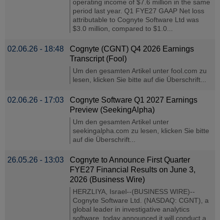
operating income of $7.6 million in the same
period last year. Q1 FYE27 GAAP Net loss
attributable to Cognyte Software Ltd was
$3.0 million, compared to $1.0...
02.06.26 - 18:48
Cognyte (CGNT) Q4 2026 Earnings
Transcript (Fool)
Um den gesamten Artikel unter fool.com zu
lesen, klicken Sie bitte auf die Überschrift...
02.06.26 - 17:03
Cognyte Software Q1 2027 Earnings
Preview (SeekingAlpha)
Um den gesamten Artikel unter
seekingalpha.com zu lesen, klicken Sie bitte
auf die Überschrift...
26.05.26 - 13:03
Cognyte to Announce First Quarter
FYE27 Financial Results on June 3,
2026 (Business Wire)
HERZLIYA, Israel--(BUSINESS WIRE)--
Cognyte Software Ltd. (NASDAQ: CGNT), a
global leader in investigative analytics
software, today announced it will conduct a