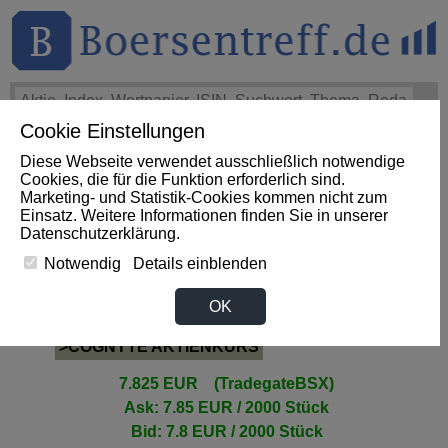
Cookie Einstellungen
THEMEN
HOT-STOCKS
LOGIN
Diese Webseite verwendet ausschließlich notwendige
Impact News
+++
Zweistelliger Kursrutsch bei Fastly:
Cookies, die für die Funktion erforderlich sind.
Umsatz beschleunigt und Verluste sinken, doch Aktie fällt
Marketing- und Statistik-Cookies kommen nicht zum
(IT-Times)
+++
FASTLY Aktie
-3,09%
Einsatz. Weitere Informationen finden Sie in unserer
Datenschutzerklärung
.
Notwendig
Details einblenden
COGNYTE Aktie
OK
>COGNYTE AKTIENKURS
7.825 EUR (TradegateBSX)
Ask: 7.85 EUR / 2000 Stück
Bid: 7.8 EUR / 2000 Stück