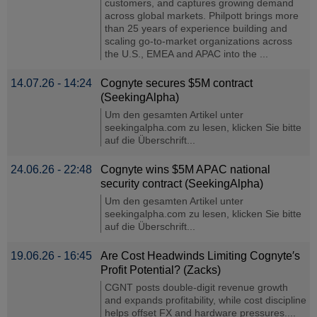
customers, and captures growing demand
across global markets. Philpott brings more
than 25 years of experience building and
scaling go-to-market organizations across
the U.S., EMEA and APAC into the ...
14.07.26 - 14:24
Cognyte secures $5M contract
(SeekingAlpha)
Um den gesamten Artikel unter
seekingalpha.com zu lesen, klicken Sie bitte
auf die Überschrift...
24.06.26 - 22:48
Cognyte wins $5M APAC national
security contract (SeekingAlpha)
Um den gesamten Artikel unter
seekingalpha.com zu lesen, klicken Sie bitte
auf die Überschrift...
19.06.26 - 16:45
Are Cost Headwinds Limiting Cognyte′s
Profit Potential? (Zacks)
CGNT posts double-digit revenue growth
and expands profitability, while cost discipline
helps offset FX and hardware pressures....