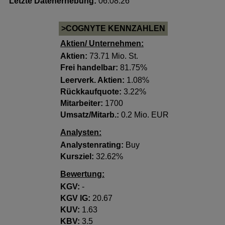
Letzte Datenerhebung:
06.08.26
>COGNYTE KENNZAHLEN
Aktien/ Unternehmen:
Aktien:
73.71 Mio. St.
Frei handelbar:
81.75%
Leerverk. Aktien:
1.08%
Rückkaufquote:
3.22%
Mitarbeiter:
1700
Umsatz/Mitarb.:
0.2 Mio. EUR
Analysten:
Analystenrating:
Buy
Kursziel:
32.62%
Bewertung:
KGV:
-
KGV lG:
20.67
KUV:
1.63
KBV:
3.5