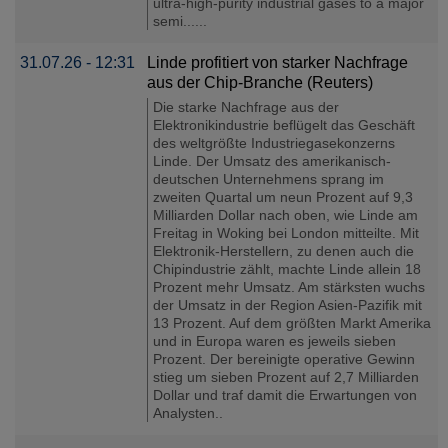
ultra-high-purity industrial gases to a major
semi......
31.07.26 - 12:31
Linde profitiert von starker Nachfrage
aus der Chip-Branche (Reuters)
Die starke Nachfrage aus der
Elektronikindustrie beflügelt das Geschäft
des weltgrößte Industriegasekonzerns
Linde. Der Umsatz des amerikanisch-
deutschen Unternehmens sprang im
zweiten Quartal um neun Prozent auf 9,3
Milliarden Dollar nach oben, wie Linde am
Freitag in Woking ‌bei London mitteilte. Mit
Elektronik-Herstellern, zu denen auch die
Chipindustrie zählt, machte Linde allein 18
Prozent mehr Umsatz. Am stärksten wuchs
der Umsatz ⁠in der ⁠Region Asien-Pazifik mit
13 Prozent. Auf dem größten Markt Amerika
und in Europa waren es jeweils sieben
Prozent. Der bereinigte operative Gewinn
stieg um sieben Prozent auf 2,7 Milliarden
Dollar und traf damit die Erwartungen von
Analysten..