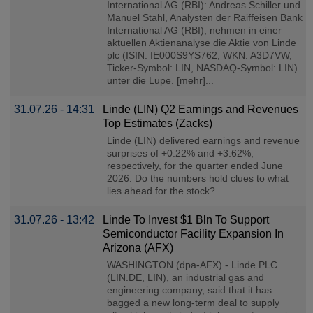
International AG (RBI): Andreas Schiller und
Manuel Stahl, Analysten der Raiffeisen Bank
International AG (RBI), nehmen in einer
aktuellen Aktienanalyse die Aktie von Linde
plc (ISIN: IE000S9YS762, WKN: A3D7VW,
Ticker-Symbol: LIN, NASDAQ-Symbol: LIN)
unter die Lupe. [mehr]...
31.07.26 - 14:31
Linde (LIN) Q2 Earnings and Revenues
Top Estimates (Zacks)
Linde (LIN) delivered earnings and revenue
surprises of +0.22% and +3.62%,
respectively, for the quarter ended June
2026. Do the numbers hold clues to what
lies ahead for the stock?...
31.07.26 - 13:42
Linde To Invest $1 Bln To Support
Semiconductor Facility Expansion In
Arizona (AFX)
WASHINGTON (dpa-AFX) - Linde PLC
(LIN.DE, LIN), an industrial gas and
engineering company, said that it has
bagged a new long-term deal to supply