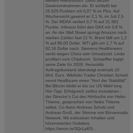
seinem Rekordhoch. Dann setzen
Gewinnmitnahmen ein. Er schließt bei
25.629 Punkten mit 0,07 % im Plus. Auf
Wochensicht gewinnt er 2,1 %, im Juli 2,5
%. Der MDAX verliert 0,7 % auf 31.981
Punkte. Infineon führt den DAX mit 3,8 %
an. An der Wall Street springt Amazon nach
starken Zahlen fast 12 %. Brent fällt um 1,2
% auf 88,00 Dollar. WTI gibt um 1,7 % auf
82,16 Dollar nach. Siemens Healthineers
senkt wegen China sein Umsatzziel. Linde
profitiert vom Chipboom. Schaeffler kappt
seine Ziele für 2028. Hensoldts
Auftragsbestand übersteigt erstmals 10
Mrd. Euro. Wikifolio-Trader Christian Scheid
nennt Healthcare einen "Hort der Stabilität".
Bei Bitcoin bleibt er bis zur US-Wahl long.
Hör-Tipp: Erfolgreich zeitlos investieren -
der Director's Cut des Hörbuchs von Heiko
Thieme, gesprochen von Heiko Thieme
selbst, Co-Autor Andreas Scholz und
Andreas Groß, der Stimme von Börsenradio
Network. Mit exklusiven Inhalten und
hörenswerten Outtakes.
https://amzn.to/3QcLpEG...