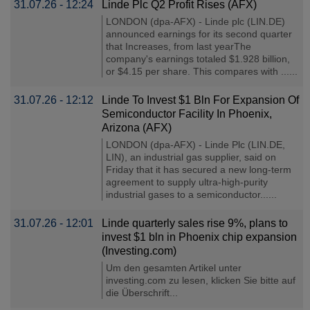
31.07.26 - 12:24
Linde Plc Q2 Profit Rises (AFX)
LONDON (dpa-AFX) - Linde plc (LIN.DE)
announced earnings for its second quarter
that Increases, from last yearThe
company's earnings totaled $1.928 billion,
or $4.15 per share. This compares with ......
31.07.26 - 12:12
Linde To Invest $1 Bln For Expansion Of
Semiconductor Facility In Phoenix,
Arizona (AFX)
LONDON (dpa-AFX) - Linde Plc (LIN.DE,
LIN), an industrial gas supplier, said on
Friday that it has secured a new long-term
agreement to supply ultra-high-purity
industrial gases to a semiconductor......
31.07.26 - 12:01
Linde quarterly sales rise 9%, plans to
invest $1 bln in Phoenix chip expansion
(Investing.com)
Um den gesamten Artikel unter
investing.com zu lesen, klicken Sie bitte auf
die Überschrift...