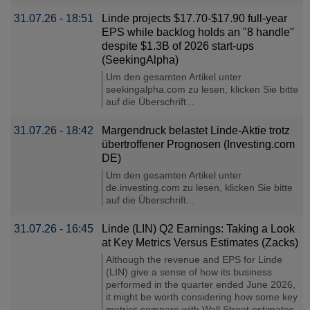
31.07.26 - 18:51
Linde projects $17.70-$17.90 full-year
EPS while backlog holds an "8 handle"
despite $1.3B of 2026 start-ups
(SeekingAlpha)
Um den gesamten Artikel unter
seekingalpha.com zu lesen, klicken Sie bitte
auf die Überschrift...
31.07.26 - 18:42
Margendruck belastet Linde-Aktie trotz
übertroffener Prognosen (Investing.com
DE)
Um den gesamten Artikel unter
de.investing.com zu lesen, klicken Sie bitte
auf die Überschrift...
31.07.26 - 16:45
Linde (LIN) Q2 Earnings: Taking a Look
at Key Metrics Versus Estimates (Zacks)
Although the revenue and EPS for Linde
(LIN) give a sense of how its business
performed in the quarter ended June 2026,
it might be worth considering how some key
metrics compare with Wall Street estimates