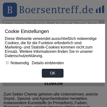
Cookie Einstellungen
THEMEN
HOT-STOCKS
LOGIN
Diese Webseite verwendet ausschließlich notwendige
Impact News
+++
First Phosphate Corp.: First Phosphate
Cookies, die für die Funktion erforderlich sind.
Announces Uplisting of American Depositary Receipt (ADR)
Marketing- und Statistik-Cookies kommen nicht zum
to Nasdaq... (Newsfile)
+++
FIRST PHOSPHATE Aktie
Einsatz. Weitere Informationen finden Sie in unserer
+4,02%
Datenschutzerklärung
.
Notwendig
Details einblenden
News zum Sektor Chemie aus
OK
Irland
Zum Sektor Chemie gehören alle Unternehmen, welche
Grund-, Spezial- und Agrarchemikalien herstellen.
Insbesondere Kunststoffe (in Primärform), Farben,