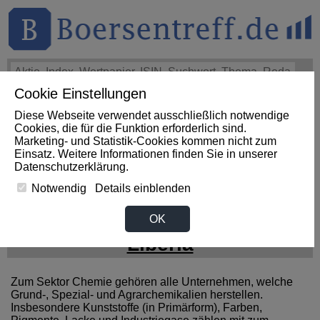
Cookie Einstellungen
THEMEN
HOT-STOCKS
LOGIN
Diese Webseite verwendet ausschließlich notwendige
Impact News
+++
Earnings Call Transkript: Matthews
Cookies, die für die Funktion erforderlich sind.
International verfehlt im 3. Quartal 2026 die Schätzungen
Marketing- und Statistik-Cookies kommen nicht zum
und senkt... (Investing.com DE)
+++
MATTHEWS
Einsatz. Weitere Informationen finden Sie in unserer
INTERNATIONAL Aktie
-6,28%
Datenschutzerklärung
.
Notwendig
Details einblenden
News zum Sektor Chemie aus
OK
Liberia
Zum Sektor Chemie gehören alle Unternehmen, welche
Grund-, Spezial- und Agrarchemikalien herstellen.
Insbesondere Kunststoffe (in Primärform), Farben,