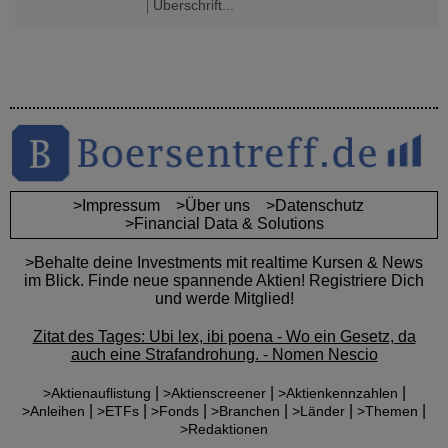
Überschrift...
>Impressum
>Über uns
>Datenschutz
>Financial Data & Solutions
>Behalte deine Investments mit realtime Kursen & News
im Blick. Finde neue spannende Aktien! Registriere Dich
und werde Mitglied!
Zitat des Tages: Ubi lex, ibi poena - Wo ein Gesetz, da
auch eine Strafandrohung. - Nomen Nescio
|
|
|
>Aktienauflistung
>Aktienscreener
>Aktienkennzahlen
|
|
|
|
|
|
>Anleihen
>ETFs
>Fonds
>Branchen
>Länder
>Themen
>Redaktionen