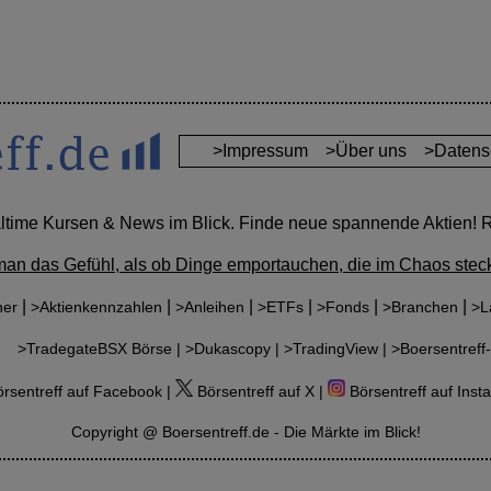
>Impressum
>Über uns
>Datens
altime Kursen & News im Blick. Finde neue spannende Aktien! Re
man das Gefühl, als ob Dinge emportauchen, die im Chaos steck
|
|
|
|
|
|
ner
>Aktienkennzahlen
>Anleihen
>ETFs
>Fonds
>Branchen
>L
r:
>TradegateBSX Börse |
>Dukascopy |
>TradingView |
>Boersentreff-
rsentreff auf Facebook |
Börsentreff auf X |
Börsentreff auf Inst
Copyright @ Boersentreff.de - Die Märkte im Blick!