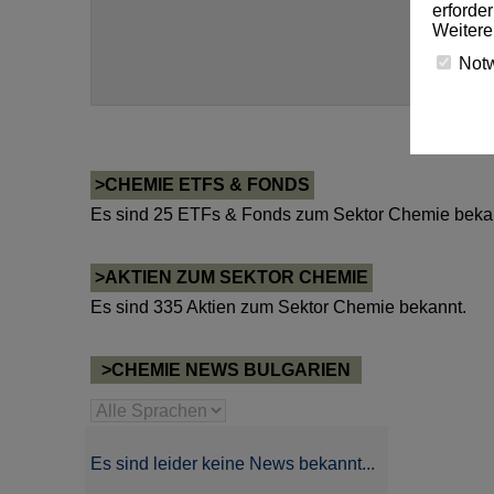
erforde
Weitere
Not
>CHEMIE ETFS & FONDS
Es sind 25 ETFs & Fonds zum Sektor Chemie beka
>AKTIEN ZUM SEKTOR CHEMIE
Es sind 335 Aktien zum Sektor Chemie bekannt.
>CHEMIE NEWS BULGARIEN
Es sind leider keine News bekannt...