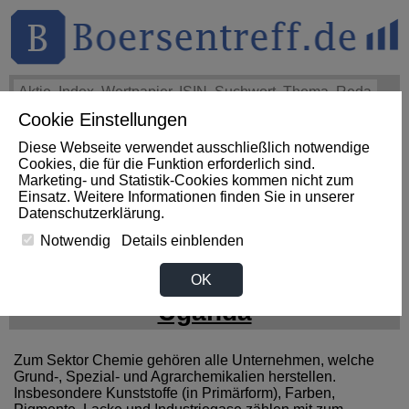
Cookie Einstellungen
THEMEN
HOT-STOCKS
LOGIN
Diese Webseite verwendet ausschließlich notwendige
Impact News
+++
First Phosphate Corp.: First Phosphate
Cookies, die für die Funktion erforderlich sind.
Announces Uplisting of American Depositary Receipt (ADR)
Marketing- und Statistik-Cookies kommen nicht zum
to Nasdaq... (Newsfile)
+++
FIRST PHOSPHATE Aktie
Einsatz. Weitere Informationen finden Sie in unserer
+4,02%
Datenschutzerklärung
.
Notwendig
Details einblenden
News zum Sektor Chemie aus
OK
Uganda
Zum Sektor Chemie gehören alle Unternehmen, welche
Grund-, Spezial- und Agrarchemikalien herstellen.
Insbesondere Kunststoffe (in Primärform), Farben,