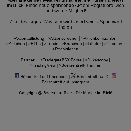
>Behalte deine Investments mit realtime Kursen & News
im Blick. Finde neue spannende Aktien! Registriere Dich
und werde Mitglied!
Zitat des Tages: Was sein wird - wird sein. - Sprichwort
Indien
|
|
|
>Aktienauflistung
>Aktienscreener
>Aktienkennzahlen
|
|
|
|
|
|
>Anleihen
>ETFs
>Fonds
>Branchen
>Länder
>Themen
>Redaktionen
Partner:
>TradegateBSX Börse |
>Dukascopy |
>TradingView |
>Boersentreff- Partner
Börsentreff auf Facebook |
Börsentreff auf X |
Börsentreff auf Instagram
Copyright @ Boersentreff.de - Die Märkte im Blick!