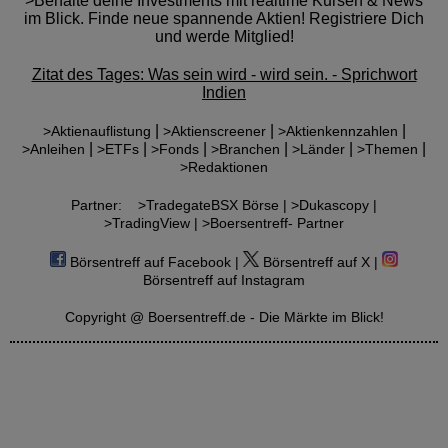
>Behalte deine Investments mit realtime Kursen & News
im Blick. Finde neue spannende Aktien! Registriere Dich
und werde Mitglied!
Zitat des Tages: Was sein wird - wird sein. - Sprichwort
Indien
|
|
|
>Aktienauflistung
>Aktienscreener
>Aktienkennzahlen
|
|
|
|
|
|
>Anleihen
>ETFs
>Fonds
>Branchen
>Länder
>Themen
>Redaktionen
Partner:
>TradegateBSX Börse |
>Dukascopy |
>TradingView |
>Boersentreff- Partner
Börsentreff auf Facebook |
Börsentreff auf X |
Börsentreff auf Instagram
Copyright @ Boersentreff.de - Die Märkte im Blick!