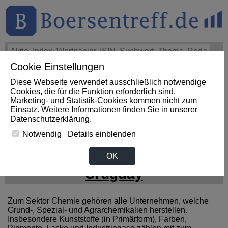
Cookie Einstellungen
THEMEN
HOT-STOCKS
LOGIN
Diese Webseite verwendet ausschließlich notwendige
Impact News
+++
First Phosphate Corp.: First Phosphate
Cookies, die für die Funktion erforderlich sind.
Announces Uplisting of American Depositary Receipt (ADR)
Marketing- und Statistik-Cookies kommen nicht zum
to Nasdaq... (Newsfile)
+++
FIRST PHOSPHATE Aktie
Einsatz. Weitere Informationen finden Sie in unserer
+4,02%
Datenschutzerklärung
.
Notwendig
Details einblenden
News zum Sektor Chemie aus
OK
Uruguay
Zum Sektor Chemie gehören alle Unternehmen, welche
Grund-, Spezial- und Agrarchemikalien herstellen.
Insbesondere Kunststoffe (in Primärform), Farben,