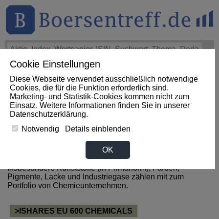
Cookie Einstellungen
THEMEN
HOT-STOCKS
LOGIN
Diese Webseite verwendet ausschließlich notwendige
Cookies, die für die Funktion erforderlich sind.
Marketing- und Statistik-Cookies kommen nicht zum
News zum Sektor Chemie aus
Einsatz. Weitere Informationen finden Sie in unserer
Datenschutzerklärung
.
Niger
Notwendig
Details einblenden
OK
Zum Sektor Chemie gehören alle Unternehmen, welche
Grund-, Spezial- und Agrarchemikalien herstellen.
Insbesondere Kunststoffe (in Primärform), Farben,
Pigmente, Lacke und Industriegase zählen mit zum
Portfolio von Chemieunternehmen.
>ISHARES EU 600 CHEMICALS