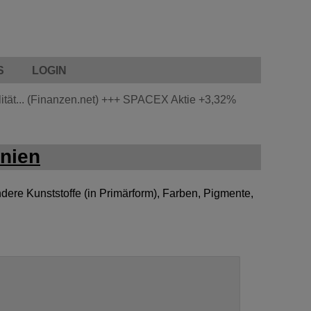
S
LOGIN
tät... (Finanzen.net)
+++
SPACEX Aktie
+3,32%
nien
ere Kunststoffe (in Primärform), Farben, Pigmente,