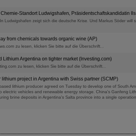
Chemie-Standort Ludwigshafen, Präsidentschaftskandidatin Ils
 In Ludwigshafen zeigt sich die deutsche Krise. Und Markus Söder will s
y from chemicals towards organic wine (AP)
.com zu lesen, klicken Sie bitte auf die Überschrift...
ithium Argentina on tighter market (Investing.com)
ng.com zu lesen, klicken Sie bitte auf die Überschrift...
lithium project in Argentina with Swiss partner (SCMP)
ased lithium producer agreed on Tuesday to develop one of South Americ
l to electric vehicles and renewable energy storage. China's Ganfeng Lith
ing brine deposits in Argentina's Salta province into a single operation