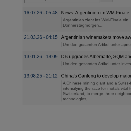
16.07.26 - 05:48
News: Argentinien im WM-Finale, 
Argentinien zieht ins WM-Finale ein.
Donnerstagmorgen....
21.03.26 - 04:15
Argentinian winemakers move awa
Um den gesamten Artikel unter apnews
13.01.26 - 18:09
DB upgrades Albemarle, SQM and L
Um den gesamten Artikel unter investi
13.08.25 - 21:12
China′s Ganfeng to develop major 
A Chinese mining giant and a Swiss-b
intensifying the race for metals vita
Switzerland, to merge three neighbour
technologies,......