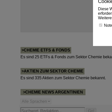
Cookie
Diese W
erforde
Weitere
Not
>CHEMIE ETFS & FONDS
Es sind 25 ETFs & Fonds zum Sektor Chemie beka
>AKTIEN ZUM SEKTOR CHEMIE
Es sind 335 Aktien zum Sektor Chemie bekannt.
>CHEMIE NEWS ARGENTINIEN