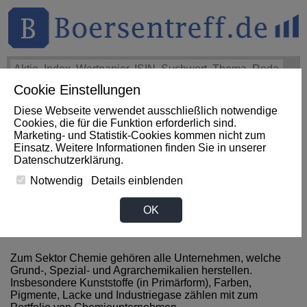
Cookie Einstellungen
THEMEN
HOT-STOCKS
LOGIN
Diese Webseite verwendet ausschließlich notwendige
Impact News
+++
eBay Non-GAAP EPS of $1.60 beats by
Cookies, die für die Funktion erforderlich sind.
$0.09, revenue of $3.1B beats by $80M (SeekingAlpha)
+++
Marketing- und Statistik-Cookies kommen nicht zum
EBAY Aktie
+3,07%
Einsatz. Weitere Informationen finden Sie in unserer
Datenschutzerklärung
.
Notwendig
Details einblenden
News zum Sektor Chemie aus
OK
Südkorea
Zum Sektor Chemie gehören alle Unternehmen, welche
Grund-, Spezial- und Agrarchemikalien herstellen.
Insbesondere Kunststoffe (in Primärform), Farben,
Pigmente, Lacke und Industriegase zählen mit zum