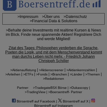
>Impressum
>Über uns
>Datenschutz
>Financial Data & Solutions
>Behalte deine Investments mit realtime Kursen & News
im Blick. Finde neue spannende Aktien! Registriere Dich
und werde Mitglied!
Zitat des Tages: Philosophen verderben die Sprache,
Poeten die Logik, und mit dem Menschenverstand kommt
man durchs Leben nicht mehr. - Friedrich Johann
Christoph Schiller
|
|
|
>Aktienauflistung
>Aktienscreener
>Aktienkennzahlen
|
|
|
|
|
|
>Anleihen
>ETFs
>Fonds
>Branchen
>Länder
>Themen
>Redaktionen
Partner:
>TradegateBSX Börse |
>Dukascopy |
>TradingView |
>Boersentreff- Partner
Börsentreff auf Facebook |
Börsentreff auf X |
Börsentreff auf Instagram