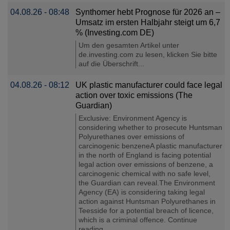
04.08.26 - 08:48
Synthomer hebt Prognose für 2026 an –
Umsatz im ersten Halbjahr steigt um 6,7
% (Investing.com DE)
Um den gesamten Artikel unter
de.investing.com zu lesen, klicken Sie bitte
auf die Überschrift...
04.08.26 - 08:12
UK plastic manufacturer could face legal
action over toxic emissions (The
Guardian)
Exclusive: Environment Agency is
considering whether to prosecute Huntsman
Polyurethanes over emissions of
carcinogenic benzeneA plastic manufacturer
in the north of England is facing potential
legal action over emissions of benzene, a
carcinogenic chemical with no safe level,
the Guardian can reveal.The Environment
Agency (EA) is considering taking legal
action against Huntsman Polyurethanes in
Teesside for a potential breach of licence,
which is a criminal offence. Continue
reading......