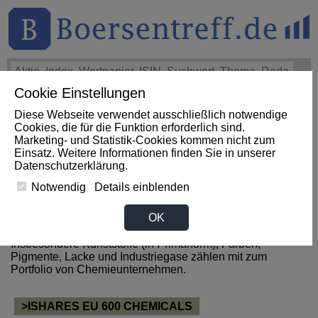
Cookie Einstellungen
THEMEN
HOT-STOCKS
LOGIN
Diese Webseite verwendet ausschließlich notwendige
Cookies, die für die Funktion erforderlich sind.
Marketing- und Statistik-Cookies kommen nicht zum
News zum Sektor Chemie aus
Einsatz. Weitere Informationen finden Sie in unserer
Datenschutzerklärung
.
Großbritannien
Notwendig
Details einblenden
OK
Zum Sektor Chemie gehören alle Unternehmen, welche
Grund-, Spezial- und Agrarchemikalien herstellen.
Insbesondere Kunststoffe (in Primärform), Farben,
Pigmente, Lacke und Industriegase zählen mit zum
Portfolio von Chemieunternehmen.
>ISHARES EU 600 CHEMICALS