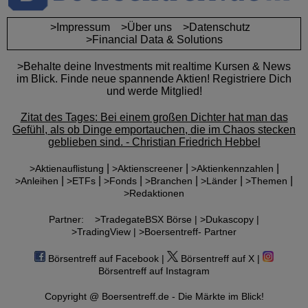
>Impressum
>Über uns
>Datenschutz
>Financial Data & Solutions
>Behalte deine Investments mit realtime Kursen & News
im Blick. Finde neue spannende Aktien! Registriere Dich
und werde Mitglied!
Zitat des Tages: Bei einem großen Dichter hat man das
Gefühl, als ob Dinge emportauchen, die im Chaos stecken
geblieben sind. - Christian Friedrich Hebbel
|
|
|
>Aktienauflistung
>Aktienscreener
>Aktienkennzahlen
|
|
|
|
|
|
>Anleihen
>ETFs
>Fonds
>Branchen
>Länder
>Themen
>Redaktionen
Partner:
>TradegateBSX Börse |
>Dukascopy |
>TradingView |
>Boersentreff- Partner
Börsentreff auf Facebook |
Börsentreff auf X |
Börsentreff auf Instagram
Copyright @ Boersentreff.de - Die Märkte im Blick!