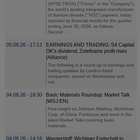
(NYSE:TROX) ("Tronox" or the "Company"),
the world's leading integrated manufacturer
of titanium dioxide ("TiO2") pigment, today
reported its financial results for the quarter
ending June 30, 2026, as follows:
Second......
05.08.26 - 17:12
EARNINGS AND TRADING: S4 Capital
OK′s dividend; Zotefoams profit rises
(Alliance)
The following is a round-up of earnings and
trading updates by London-listed
companies, issued on Wednesday and
not...
04.08.26 - 18:30
Basic Materials Roundup: Market Talk
(WSJ EN)
Find insight on Johnson Matthey, Aluminum
Corp. of China, Fortescue and more in the
latest Market Talks covering basic
materials.....
04.08.26 - 14:16
Wasserstoff: Wichtiger Fortschritt in