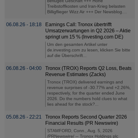
beflügelt Geschäft +++ Hohe
Treibstoffkosten und Iran-Krieg belasten
Billigflieger Wizz Air +++ Der Newsblog....
06.08.26 - 18:18
Earnings Call: Tronox übertrifft
Umsatzerwartungen in Q2 2026 – Aktie
springt um 15 % (Investing.com DE)
Um den gesamten Artikel unter
de.investing.com zu lesen, klicken Sie bitte
auf die Überschrift...
06.08.26 - 04:00
Tronox (TROX) Reports Q2 Loss, Beats
Revenue Estimates (Zacks)
Tronox (TROX) delivered earnings and
revenue surprises of -30.77% and +2.26%,
respectively, for the quarter ended June
2026. Do the numbers hold clues to what
lies ahead for the stock?...
05.08.26 - 22:21
Tronox Reports Second Quarter 2026
Financial Results (PR Newswire)
STAMFORD, Conn., Aug. 5, 2026
/PRNewswire/ -- Tronox Holdings plc