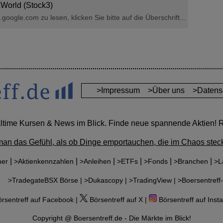
aWorld (Stock3)
oogle.com zu lesen, klicken Sie bitte auf die Überschrift...
>Impressum
>Über uns
>Datens
altime Kursen & News im Blick. Finde neue spannende Aktien! Re
man das Gefühl, als ob Dinge emportauchen, die im Chaos steck
|
|
|
|
|
|
ner
>Aktienkennzahlen
>Anleihen
>ETFs
>Fonds
>Branchen
>L
r:
>TradegateBSX Börse |
>Dukascopy |
>TradingView |
>Boersentreff-
rsentreff auf Facebook |
Börsentreff auf X |
Börsentreff auf Inst
Copyright @ Boersentreff.de - Die Märkte im Blick!