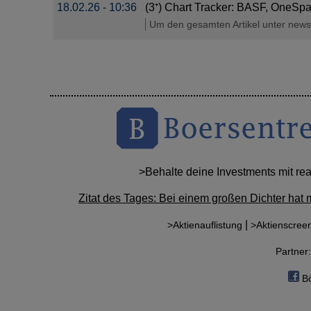
18.02.26 - 10:36
(3⁺) Chart Tracker: BASF, OneSp
Um den gesamten Artikel unter news.g
>Behalte deine Investments mit re
Zitat des Tages: Bei einem großen Dichter hat 
|
>Aktienauflistung
>Aktienscree
Partne
Bö