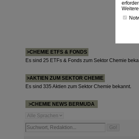
erforde
Weitere
Not
>CHEMIE ETFS & FONDS
Es sind 25 ETFs & Fonds zum Sektor Chemie beka
>AKTIEN ZUM SEKTOR CHEMIE
Es sind 335 Aktien zum Sektor Chemie bekannt.
>CHEMIE NEWS BERMUDA