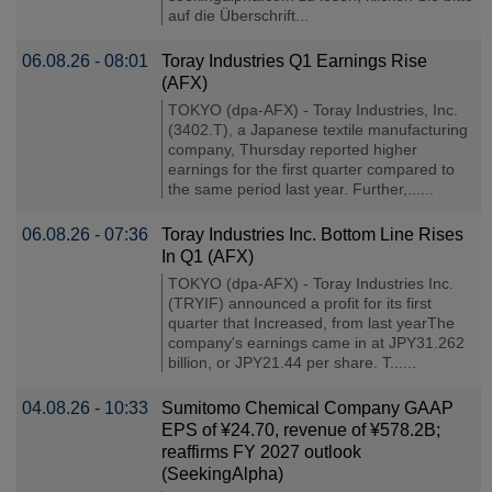
auf die Überschrift...
06.08.26 - 08:01
Toray Industries Q1 Earnings Rise
(AFX)
TOKYO (dpa-AFX) - Toray Industries, Inc.
(3402.T), a Japanese textile manufacturing
company, Thursday reported higher
earnings for the first quarter compared to
the same period last year. Further,......
06.08.26 - 07:36
Toray Industries Inc. Bottom Line Rises
In Q1 (AFX)
TOKYO (dpa-AFX) - Toray Industries Inc.
(TRYIF) announced a profit for its first
quarter that Increased, from last yearThe
company's earnings came in at JPY31.262
billion, or JPY21.44 per share. T......
04.08.26 - 10:33
Sumitomo Chemical Company GAAP
EPS of ¥24.70, revenue of ¥578.2B;
reaffirms FY 2027 outlook
(SeekingAlpha)