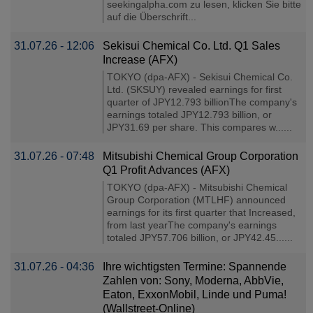
seekingalpha.com zu lesen, klicken Sie bitte
auf die Überschrift...
31.07.26 - 12:06
Sekisui Chemical Co. Ltd. Q1 Sales
Increase (AFX)
TOKYO (dpa-AFX) - Sekisui Chemical Co.
Ltd. (SKSUY) revealed earnings for first
quarter of JPY12.793 billionThe company's
earnings totaled JPY12.793 billion, or
JPY31.69 per share. This compares w......
31.07.26 - 07:48
Mitsubishi Chemical Group Corporation
Q1 Profit Advances (AFX)
TOKYO (dpa-AFX) - Mitsubishi Chemical
Group Corporation (MTLHF) announced
earnings for its first quarter that Increased,
from last yearThe company's earnings
totaled JPY57.706 billion, or JPY42.45......
31.07.26 - 04:36
Ihre wichtigsten Termine: Spannende
Zahlen von: Sony, Moderna, AbbVie,
Eaton, ExxonMobil, Linde und Puma!
(Wallstreet-Online)