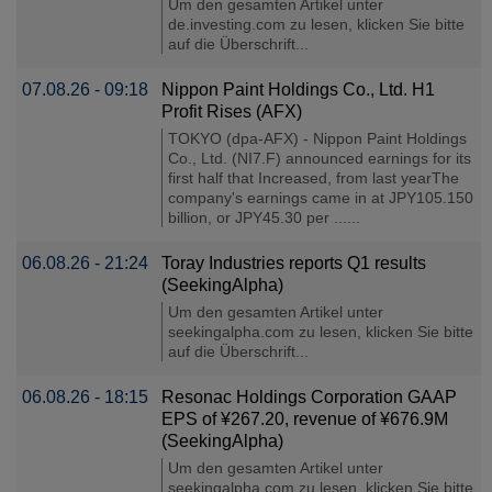
Um den gesamten Artikel unter
de.investing.com zu lesen, klicken Sie bitte
auf die Überschrift...
07.08.26 - 09:18
Nippon Paint Holdings Co., Ltd. H1
Profit Rises (AFX)
TOKYO (dpa-AFX) - Nippon Paint Holdings
Co., Ltd. (NI7.F) announced earnings for its
first half that Increased, from last yearThe
company's earnings came in at JPY105.150
billion, or JPY45.30 per ......
06.08.26 - 21:24
Toray Industries reports Q1 results
(SeekingAlpha)
Um den gesamten Artikel unter
seekingalpha.com zu lesen, klicken Sie bitte
auf die Überschrift...
06.08.26 - 18:15
Resonac Holdings Corporation GAAP
EPS of ¥267.20, revenue of ¥676.9M
(SeekingAlpha)
Um den gesamten Artikel unter
seekingalpha.com zu lesen, klicken Sie bitte