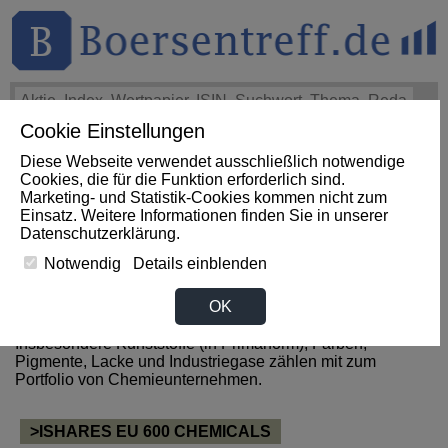
Cookie Einstellungen
THEMEN
HOT-STOCKS
LOGIN
Diese Webseite verwendet ausschließlich notwendige
Cookies, die für die Funktion erforderlich sind.
Marketing- und Statistik-Cookies kommen nicht zum
News zum Sektor Chemie aus
Einsatz. Weitere Informationen finden Sie in unserer
Datenschutzerklärung
.
Japan
Notwendig
Details einblenden
OK
Zum Sektor Chemie gehören alle Unternehmen, welche
Grund-, Spezial- und Agrarchemikalien herstellen.
Insbesondere Kunststoffe (in Primärform), Farben,
Pigmente, Lacke und Industriegase zählen mit zum
Portfolio von Chemieunternehmen.
>ISHARES EU 600 CHEMICALS