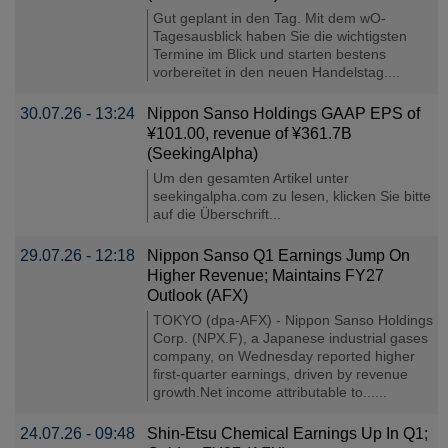
Gut geplant in den Tag. Mit dem wO-
Tagesausblick haben Sie die wichtigsten
Termine im Blick und starten bestens
vorbereitet in den neuen Handelstag....
30.07.26 - 13:24
Nippon Sanso Holdings GAAP EPS of
¥101.00, revenue of ¥361.7B
(SeekingAlpha)
Um den gesamten Artikel unter
seekingalpha.com zu lesen, klicken Sie bitte
auf die Überschrift...
29.07.26 - 12:18
Nippon Sanso Q1 Earnings Jump On
Higher Revenue; Maintains FY27
Outlook (AFX)
TOKYO (dpa-AFX) - Nippon Sanso Holdings
Corp. (NPX.F), a Japanese industrial gases
company, on Wednesday reported higher
first-quarter earnings, driven by revenue
growth.Net income attributable to......
24.07.26 - 09:48
Shin-Etsu Chemical Earnings Up In Q1;