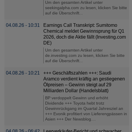
Um den gesamten Artikel unter
seekingalpha.com zu lesen, klicken Sie bitte
auf die Überschrift...
04.08.26 - 10:31
Earnings Call Transkript: Sumitomo
Chemical meldet Gewinnsprung für Q1
2026, doch die Aktie fällt (Investing.com
DE)
Um den gesamten Artikel unter
de.investing.com zu lesen, klicken Sie bitte
auf die Überschrift...
04.08.26 - 10:21
+++ Geschäftszahlen +++: Saudi
Aramco verdient kräftig an gestiegenen
Ölpreisen – Gewinn steigt auf 29
Milliarden Dollar (Handelsblatt)
BP verdoppelt Gewinn und erhöht
Dividende +++ Toyota hebt trotz
Gewinnrückgang im Quartal Jahresziel an
+++ Evonik profitiert von Lieferengpässen in
Asien +++ Der Newsblog....
04.08.26 - 06:42
Leerverkäufer-Bericht und schwacher