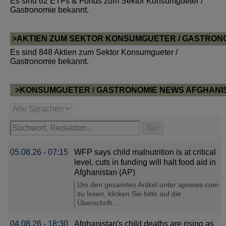
Es sind 62 ETFs & Fonds zum Sektor Konsumgueter /
Gastronomie bekannt.
>AKTIEN ZUM SEKTOR KONSUMGUETER / GASTRON
Es sind 848 Aktien zum Sektor Konsumgueter /
Gastronomie bekannt.
>KONSUMGUETER / GASTRONOMIE NEWS AFGHANI
05.08.26 - 07:15
WFP says child malnutrition is at critical
level, cuts in funding will halt food aid in
Afghanistan (AP)
Um den gesamten Artikel unter apnews.com
zu lesen, klicken Sie bitte auf die
Überschrift...
04.08.26 - 18:30
Afghanistan′s child deaths are rising as