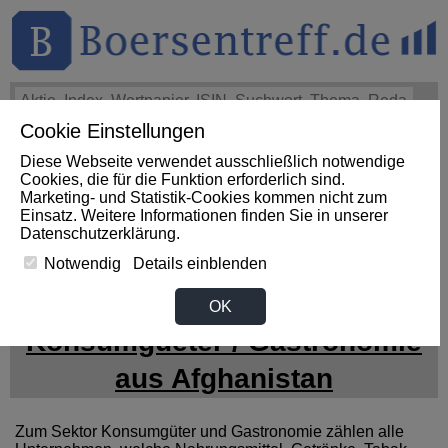
Cookie Einstellungen
THEMEN
HOT-STOCKS
LOGIN
Diese Webseite verwendet ausschließlich notwendige
Impact News
+++
First Phosphate Corp.: First Phosphate
Cookies, die für die Funktion erforderlich sind.
Announces Uplisting of American Depositary Receipt (ADR)
Marketing- und Statistik-Cookies kommen nicht zum
to Nasdaq... (Newsfile)
+++
FIRST PHOSPHATE Aktie
Einsatz. Weitere Informationen finden Sie in unserer
+4,02%
Datenschutzerklärung
.
Notwendig
Details einblenden
News zum Sektor
OK
Konsumgueter / Gastronomie
aus Afghanistan
Zum Sektor Konsumgüter und Gastronomie zählen alle