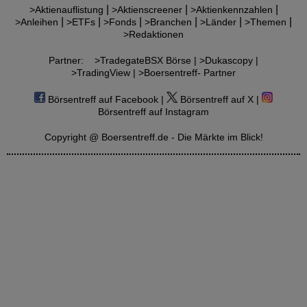
|
|
|
>Aktienauflistung
>Aktienscreener
>Aktienkennzahlen
|
|
|
|
|
|
>Anleihen
>ETFs
>Fonds
>Branchen
>Länder
>Themen
>Redaktionen
Partner:
>TradegateBSX Börse |
>Dukascopy |
>TradingView |
>Boersentreff- Partner
Börsentreff auf Facebook |
Börsentreff auf X |
Börsentreff auf Instagram
Copyright @ Boersentreff.de - Die Märkte im Blick!