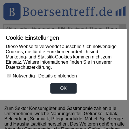
Cookie Einstellungen
THEMEN
HOT-STOCKS
LOGIN
Diese Webseite verwendet ausschließlich notwendige
Impact News
+++
Microchip Technology Announces
Cookies, die für die Funktion erforderlich sind.
Financial Results for First Quarter of Fiscal Year 2027
Marketing- und Statistik-Cookies kommen nicht zum
(GlobeNewswire EN)
+++
MICROCHIP Aktie
-5,05%
Einsatz. Weitere Informationen finden Sie in unserer
Datenschutzerklärung
.
Notwendig
Details einblenden
Aktienanalysen zum Sektor
OK
Konsumgueter / Gastronomie
Zum Sektor Konsumgüter und Gastronomie zählen alle
Unternehmen, welche Nahrungsmittel, Getränke, Tabak,
Bekleidung, Schmuck, Pflegeprodukte, Möbel, Spielzeuge
und Haushaltsartikel herstellen. Des Weiteren gehören alle