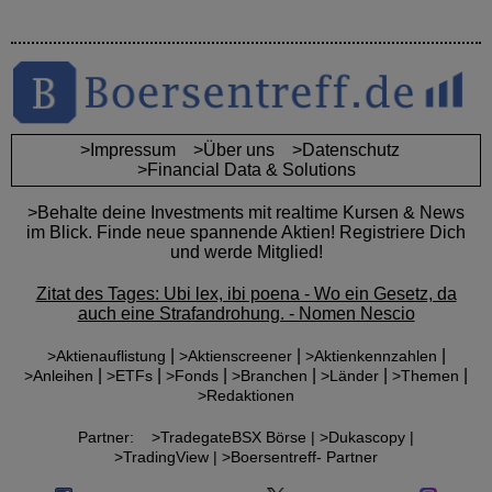
>Impressum
>Über uns
>Datenschutz
>Financial Data & Solutions
>Behalte deine Investments mit realtime Kursen & News
im Blick. Finde neue spannende Aktien! Registriere Dich
und werde Mitglied!
Zitat des Tages: Ubi lex, ibi poena - Wo ein Gesetz, da
auch eine Strafandrohung. - Nomen Nescio
|
|
|
>Aktienauflistung
>Aktienscreener
>Aktienkennzahlen
|
|
|
|
|
|
>Anleihen
>ETFs
>Fonds
>Branchen
>Länder
>Themen
>Redaktionen
Partner:
>TradegateBSX Börse |
>Dukascopy |
>TradingView |
>Boersentreff- Partner