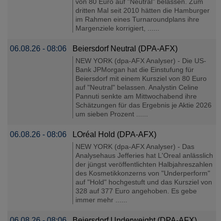
von 80 Euro auf "Neutral" belassen. Zum
dritten Mal seit 2010 hätten die Hamburger
im Rahmen eines Turnaroundplans ihre
Margenziele korrigiert, ......
06.08.26 - 08:06
Beiersdorf Neutral (DPA-AFX)
NEW YORK (dpa-AFX Analyser) - Die US-
Bank JPMorgan hat die Einstufung für
Beiersdorf mit einem Kursziel von 80 Euro
auf "Neutral" belassen. Analystin Celine
Pannuti senkte am Mittwochabend ihre
Schätzungen für das Ergebnis je Aktie 2026
um sieben Prozent ......
06.08.26 - 08:06
LOréal Hold (DPA-AFX)
NEW YORK (dpa-AFX Analyser) - Das
Analysehaus Jefferies hat L'Oreal anlässlich
der jüngst veröffentlichten Halbjahreszahlen
des Kosmetikkonzerns von "Underperform"
auf "Hold" hochgestuft und das Kursziel von
328 auf 377 Euro angehoben. Es gebe
immer mehr ......
06.08.26 - 08:06
Beiersdorf Underweight (DPA-AFX)