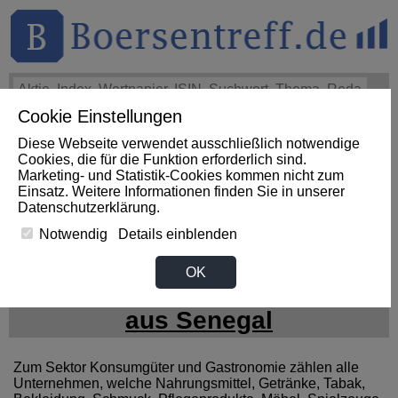
Cookie Einstellungen
THEMEN
HOT-STOCKS
LOGIN
Diese Webseite verwendet ausschließlich notwendige
Impact News
+++
eBay Non-GAAP EPS of $1.60 beats by
Cookies, die für die Funktion erforderlich sind.
$0.09, revenue of $3.1B beats by $80M (SeekingAlpha)
+++
Marketing- und Statistik-Cookies kommen nicht zum
EBAY Aktie
+3,07%
Einsatz. Weitere Informationen finden Sie in unserer
Datenschutzerklärung
.
Notwendig
Details einblenden
News zum Sektor
OK
Konsumgueter / Gastronomie
aus Senegal
Zum Sektor Konsumgüter und Gastronomie zählen alle
Unternehmen, welche Nahrungsmittel, Getränke, Tabak,