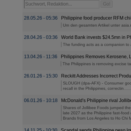
28.05.26 - 05:36
Philippine food producer RFM chie
Um den gesamten Artikel unter asia.ni
28.04.26 - 03:36
World Bank invests $24.5mn in Phil
The funding acts as a companion to a 
13.04.26 - 11:36
Philippines Removes Kerosene, 
The Philippines is removing excise t
26.01.26 - 15:30
Reckitt Addresses Incorrect Produ
SLOUGH (dpa-AFX) - Consumer goods g
recall in the Philippines, correctin......
06.01.26 - 10:18
McDonald′s Philippine rival Jolli
Shares of Jollibee Foods jumped the m
late 2027 as the Philippine fast-food
Brands from Los Angeles to Ho Chi Minh
14.11.25 - 10:30
Scandal sends Philippine peso low