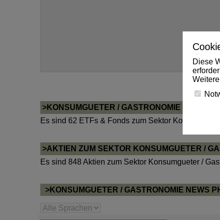
Cookie
Diese W
erforde
Weitere
Not
>KONSUMGUETER / GASTRONOMIE ETFS & 
Es sind 62 ETFs & Fonds zum Sektor Konsumgueter
>AKTIEN ZUM SEKTOR KONSUMGUETER / G
Es sind 848 Aktien zum Sektor Konsumgueter / Gas
>KONSUMGUETER / GASTRONOMIE NEWS PH