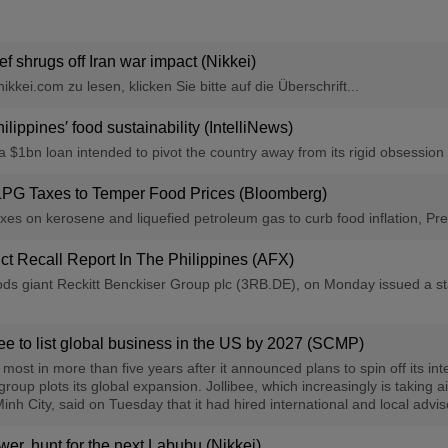
f shrugs off Iran war impact (Nikkei)
kkei.com zu lesen, klicken Sie bitte auf die Überschrift...
ippines′ food sustainability (IntelliNews)
$1bn loan intended to pivot the country away from its rigid obsession wit
LPG Taxes to Temper Food Prices (Bloomberg)
axes on kerosene and liquefied petroleum gas to curb food inflation, Pr
ct Recall Report In The Philippines (AFX)
iant Reckitt Benckiser Group plc (3RB.DE), on Monday issued a statem
bee to list global business in the US by 2027 (SCMP)
ost in more than five years after it announced plans to spin off its int
 group plots its global expansion. Jollibee, which increasingly is takin
 City, said on Tuesday that it had hired international and local advisers
er, hunt for the next Labubu (Nikkei)