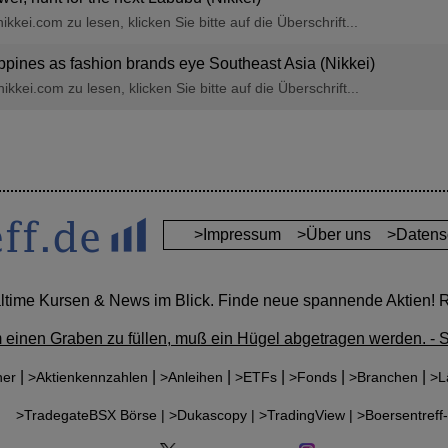
kkei.com zu lesen, klicken Sie bitte auf die Überschrift...
ppines as fashion brands eye Southeast Asia (Nikkei)
kkei.com zu lesen, klicken Sie bitte auf die Überschrift...
>Impressum
>Über uns
>Datens
altime Kursen & News im Blick. Finde neue spannende Aktien! Re
m einen Graben zu füllen, muß ein Hügel abgetragen werden. - 
|
|
|
|
|
|
ner
>Aktienkennzahlen
>Anleihen
>ETFs
>Fonds
>Branchen
>L
r:
>TradegateBSX Börse |
>Dukascopy |
>TradingView |
>Boersentreff-