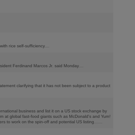
h rice self-sufficiency....
esident Ferdinand Marcos Jr. said Monday....
ent clarifying that it has not been subject to a product
ernational business and list it on a US stock exchange by
g aim at global fast-food giants such as McDonald's and Yum!
 to work on the spin-off and potential US listing.......