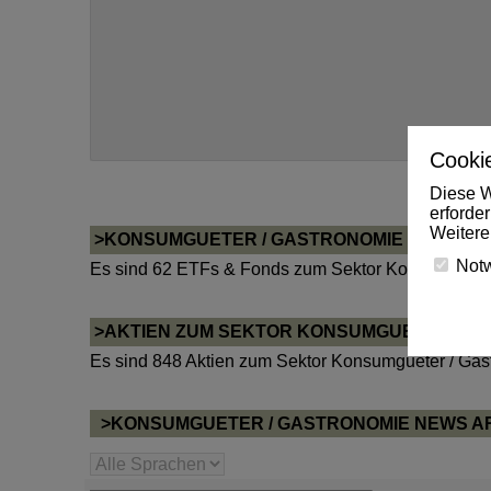
Cookie
Diese W
erforde
Weitere
>KONSUMGUETER / GASTRONOMIE ETFS & 
Not
Es sind 62 ETFs & Fonds zum Sektor Konsumgueter
>AKTIEN ZUM SEKTOR KONSUMGUETER / G
Es sind 848 Aktien zum Sektor Konsumgueter / Gas
>KONSUMGUETER / GASTRONOMIE NEWS A