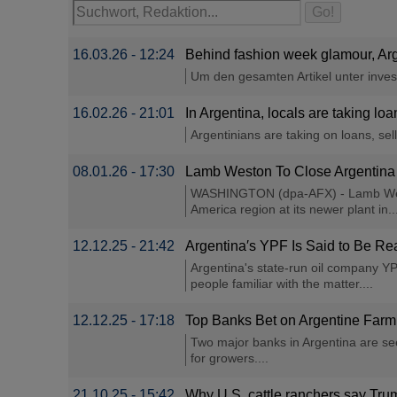
16.03.26 - 12:24
Behind fashion week glamour, Arg
Um den gesamten Artikel unter investi
16.02.26 - 21:01
In Argentina, locals are taking lo
Argentinians are taking on loans, sell
08.01.26 - 17:30
Lamb Weston To Close Argentina 
WASHINGTON (dpa-AFX) - Lamb Weston H
America region at its newer plant in...
12.12.25 - 21:42
Argentina′s YPF Is Said to Be Rea
Argentina's state-run oil company YPF
people familiar with the matter....
12.12.25 - 17:18
Top Banks Bet on Argentine Farm
Two major banks in Argentina are see
for growers....
21.10.25 - 15:42
Why U.S. cattle ranchers say Trum