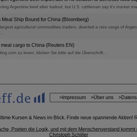
ting Argentine beef after bailout, but U.S. cattleman say it's market man
 Meal Ship Bound for China (Bloomberg)
largest agricultural commodities traders, diverted a rare cargo of Arge
..
y meal cargo to China (Reuters EN)
ng.com zu lesen, klicken Sie bitte auf die Überschrift...
>Impressum
>Über uns
>Datens
altime Kursen & News im Blick. Finde neue spannende Aktien! Re
ache, Poeten die Logik, und mit dem Menschenverstand kommt 
Christoph Schiller