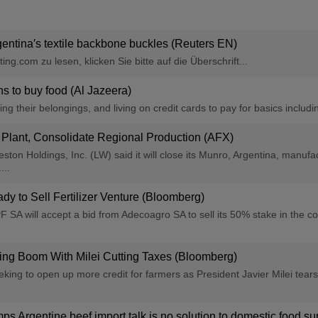
entina′s textile backbone buckles (Reuters EN)
ng.com zu lesen, klicken Sie bitte auf die Überschrift...
ans to buy food (Al Jazeera)
ing their belongings, and living on credit cards to pay for basics includin
Plant, Consolidate Regional Production (AFX)
oldings, Inc. (LW) said it will close its Munro, Argentina, manufactur
...
dy to Sell Fertilizer Venture (Bloomberg)
 SA will accept a bid from Adecoagro SA to sell its 50% stake in the cou
ing Boom With Milei Cutting Taxes (Bloomberg)
king to open up more credit for farmers as President Javier Milei tears
ps Argentine beef import talk is no solution to domestic food s