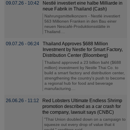
09.07.26 - 10:42
Nestlé investiert eine halbe Milliarde in
neue Fabrik in Thailand (Cash)
Nahrungsmittelkonzern - Nestlé investiert
563 Millionen Franken in den Bau einer
neuen Nescafé-Produktionsstätte in
Thailand....
09.07.26 - 06:24
Thailand Approves $688 Million
Investment by Nestle for Smart Factory,
Distribution Center (Bloomberg)
Thailand approved a 23 billion baht ($688
million) investment by Nestle Thai Co. to
build a smart factory and distribution center,
strengthening the country's push to become
a regional hub for food and beverage
manufacturing....
26.06.26 - 11:12
Red Lobsters Ultimate Endless Shrimp
promotion described as a car crash for
the company, lawsuit says (CNBC)
"Thai Union doubled down on a campaign to
squeeze out every drop of value that it
could," creditors said...