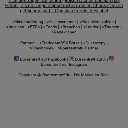
Zitat des Tages: Bei einem großen Dichter hat man das
Gefühl, als ob Dinge emportauchen, die im Chaos stecken
geblieben sind. - Christian Friedrich Hebbel
|
|
|
>Aktienauflistung
>Aktienscreener
>Aktienkennzahlen
|
|
|
|
|
|
>Anleihen
>ETFs
>Fonds
>Branchen
>Länder
>Themen
>Redaktionen
Partner:
>TradegateBSX Börse |
>Dukascopy |
>TradingView |
>Boersentreff- Partner
Börsentreff auf Facebook |
Börsentreff auf X |
Börsentreff auf Instagram
Copyright @ Boersentreff.de - Die Märkte im Blick!