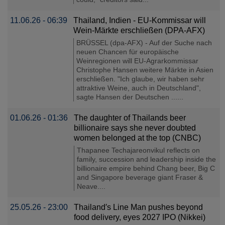
11.06.26 - 06:39
Thailand, Indien - EU-Kommissar will
Wein-Märkte erschließen (DPA-AFX)
BRÜSSEL (dpa-AFX) - Auf der Suche nach
neuen Chancen für europäische
Weinregionen will EU-Agrarkommissar
Christophe Hansen weitere Märkte in Asien
erschließen. "Ich glaube, wir haben sehr
attraktive Weine, auch in Deutschland",
sagte Hansen der Deutschen ......
01.06.26 - 01:36
The daughter of Thailands beer
billionaire says she never doubted
women belonged at the top (CNBC)
Thapanee Techajareonvikul reflects on
family, succession and leadership inside the
billionaire empire behind Chang beer, Big C
and Singapore beverage giant Fraser &
Neave....
25.05.26 - 23:00
Thailand′s Line Man pushes beyond
food delivery, eyes 2027 IPO (Nikkei)