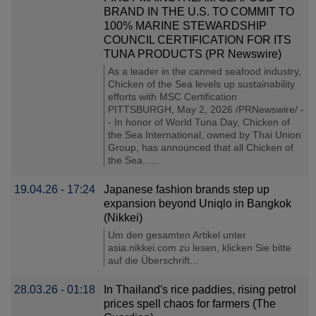
BRAND IN THE U.S. TO COMMIT TO
100% MARINE STEWARDSHIP
COUNCIL CERTIFICATION FOR ITS
TUNA PRODUCTS (PR Newswire)
As a leader in the canned seafood industry,
Chicken of the Sea levels up sustainability
efforts with MSC Certification
PITTSBURGH, May 2, 2026 /PRNewswire/ -
- In honor of World Tuna Day, Chicken of
the Sea International, owned by Thai Union
Group, has announced that all Chicken of
the Sea......
19.04.26 - 17:24
Japanese fashion brands step up
expansion beyond Uniqlo in Bangkok
(Nikkei)
Um den gesamten Artikel unter
asia.nikkei.com zu lesen, klicken Sie bitte
auf die Überschrift...
28.03.26 - 01:18
In Thailand′s rice paddies, rising petrol
prices spell chaos for farmers (The