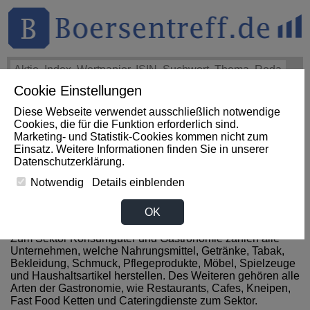
Cookie Einstellungen
THEMEN
HOT-STOCKS
LOGIN
Diese Webseite verwendet ausschließlich notwendige
Cookies, die für die Funktion erforderlich sind.
Marketing- und Statistik-Cookies kommen nicht zum
News zum Sektor
Einsatz. Weitere Informationen finden Sie in unserer
Datenschutzerklärung
.
Konsumgueter / Gastronomie
Notwendig
Details einblenden
aus Thailand
OK
Zum Sektor Konsumgüter und Gastronomie zählen alle
Unternehmen, welche Nahrungsmittel, Getränke, Tabak,
Bekleidung, Schmuck, Pflegeprodukte, Möbel, Spielzeuge
und Haushaltsartikel herstellen. Des Weiteren gehören alle
Arten der Gastronomie, wie Restaurants, Cafes, Kneipen,
Fast Food Ketten und Cateringdienste zum Sektor.