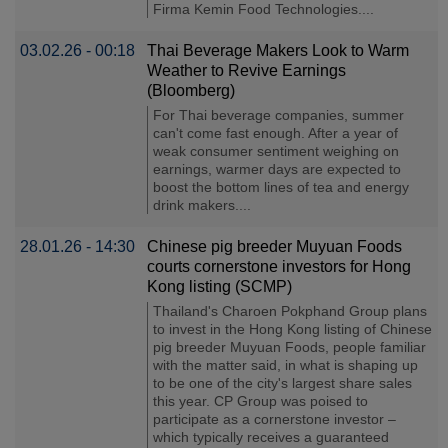
Firma Kemin Food Technologies....
03.02.26 - 00:18
Thai Beverage Makers Look to Warm
Weather to Revive Earnings
(Bloomberg)
For Thai beverage companies, summer
can't come fast enough. After a year of
weak consumer sentiment weighing on
earnings, warmer days are expected to
boost the bottom lines of tea and energy
drink makers....
28.01.26 - 14:30
Chinese pig breeder Muyuan Foods
courts cornerstone investors for Hong
Kong listing (SCMP)
Thailand's Charoen Pokphand Group plans
to invest in the Hong Kong listing of Chinese
pig breeder Muyuan Foods, people familiar
with the matter said, in what is shaping up
to be one of the city's largest share sales
this year. CP Group was poised to
participate as a cornerstone investor –
which typically receives a guaranteed