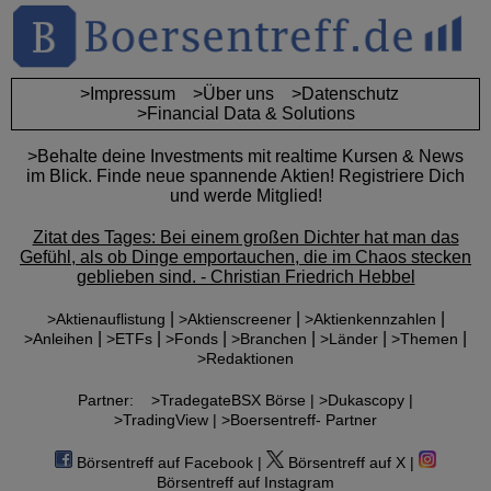
>Impressum
>Über uns
>Datenschutz
>Financial Data & Solutions
>Behalte deine Investments mit realtime Kursen & News
im Blick. Finde neue spannende Aktien! Registriere Dich
und werde Mitglied!
Zitat des Tages: Bei einem großen Dichter hat man das
Gefühl, als ob Dinge emportauchen, die im Chaos stecken
geblieben sind. - Christian Friedrich Hebbel
|
|
|
>Aktienauflistung
>Aktienscreener
>Aktienkennzahlen
|
|
|
|
|
|
>Anleihen
>ETFs
>Fonds
>Branchen
>Länder
>Themen
>Redaktionen
Partner:
>TradegateBSX Börse |
>Dukascopy |
>TradingView |
>Boersentreff- Partner
Börsentreff auf Facebook |
Börsentreff auf X |
Börsentreff auf Instagram