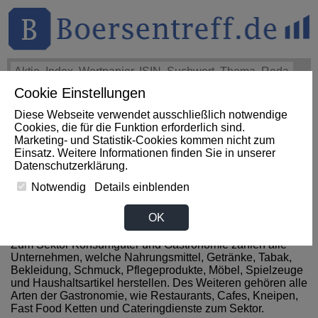
Cookie Einstellungen
THEMEN
HOT-STOCKS
LOGIN
Diese Webseite verwendet ausschließlich notwendige
Cookies, die für die Funktion erforderlich sind.
Marketing- und Statistik-Cookies kommen nicht zum
News zum Sektor
Einsatz. Weitere Informationen finden Sie in unserer
Datenschutzerklärung
.
Konsumgueter / Gastronomie
Notwendig
Details einblenden
aus Ghana
OK
Zum Sektor Konsumgüter und Gastronomie zählen alle
Unternehmen, welche Nahrungsmittel, Getränke, Tabak,
Bekleidung, Schmuck, Pflegeprodukte, Möbel, Spielzeuge
und Haushaltsartikel herstellen. Des Weiteren gehören alle
Arten der Gastronomie, wie Restaurants, Cafes, Kneipen,
Fast Food Ketten und Cateringdienste zum Sektor.