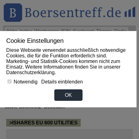
Cookie Einstellungen
THEMEN
HOT-STOCKS
LOGIN
Diese Webseite verwendet ausschließlich notwendige
Cookies, die für die Funktion erforderlich sind.
Marketing- und Statistik-Cookies kommen nicht zum
News zum Sektor Versorger
Einsatz. Weitere Informationen finden Sie in unserer
Datenschutzerklärung
.
aus Dominikanische Republik
Notwendig
Details einblenden
OK
Zum Sektor Versorger gehören alle Unternehmen, welche
als Elektrizitäts-, Gas- und Wasserversorger tätig sind,
sowie Stromnetz- Betreiber.
>ISHARES EU 600 UTILITIES