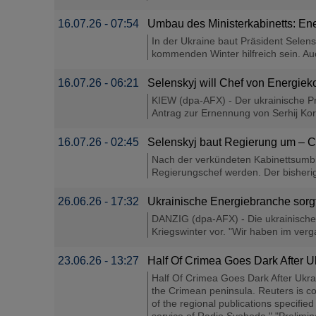
16.07.26 - 07:54
Umbau des Ministerkabinetts: Ene
In der Ukraine baut Präsident Selen
kommenden Winter hilfreich sein. Auc
16.07.26 - 06:21
Selenskyj will Chef von Energiek
KIEW (dpa-AFX) - Der ukrainische P
Antrag zur Ernennung von Serhij Kore
16.07.26 - 02:45
Selenskyj baut Regierung um – Ch
Nach der verkündeten Kabinettsumbil
Regierungschef werden. Der bisherige
26.06.26 - 17:32
Ukrainische Energiebranche sorg
DANZIG (dpa-AFX) - Die ukrainische 
Kriegswinter vor. "Wir haben im verg
23.06.26 - 13:27
Half Of Crimea Goes Dark After U
Half Of Crimea Goes Dark After Ukrai
the Crimean peninsula. Reuters is co
of the regional publications specifie