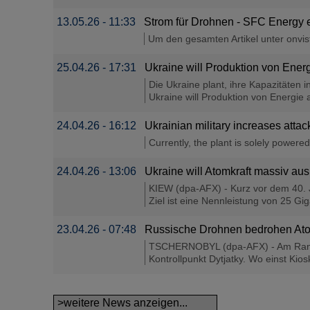
13.05.26 - 11:33
Strom für Drohnen - SFC Energy er
Um den gesamten Artikel unter onvista.
25.04.26 - 17:31
Ukraine will Produktion von Ener
Die Ukraine plant, ihre Kapazitäten 
Ukraine will Produktion von Energie 
24.04.26 - 16:12
Ukrainian military increases att
Currently, the plant is solely powere
24.04.26 - 13:06
Ukraine will Atomkraft massiv a
KIEW (dpa-AFX) - Kurz vor dem 40. 
Ziel ist eine Nennleistung von 25 Gi
23.04.26 - 07:48
Russische Drohnen bedrohen Ato
TSCHERNOBYL (dpa-AFX) - Am Rande
Kontrollpunkt Dytjatky. Wo einst Kios
>weitere News anzeigen...