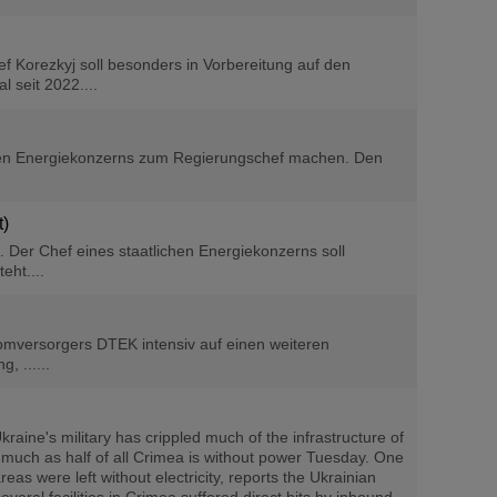
 Korezkyj soll besonders in Vorbereitung auf den
 seit 2022....
ichen Energiekonzerns zum Regierungschef machen. Den
t)
 Der Chef eines staatlichen Energiekonzerns soll
eht....
omversorgers DTEK intensiv auf einen weiteren
, ......
aine's military has crippled much of the infrastructure of
 much as half of all Crimea is without power Tuesday. One
as were left without electricity, reports the Ukrainian