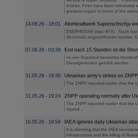
service of Radio Svoboda." "Preliminar
drones. Fires have been witnessed at a
greatest impact in terms of the wide
14.06.26 - 18:01
Atomkraftwerk Saporischschja w
ENERHODAR (dpa-AFX) - Nach fast dr
Stromnetz angeschlossen worden. Eine
07.06.26 - 03:39
Erst nach 15 Stunden ist die Str
Im von Russland besetzten Atomkraft
Dieselgenerator gekühlt werden....
31.05.26 - 19:30
Ukrainian army′s strikes on ZNPP′
The ZNPP reported earlier that the U
31.05.26 - 19:24
ZNPP operating normally after Uk
The ZNPP reported earlier that the U
injured...
16.05.26 - 18:54
IAEA ignores daily Ukrainian at
It is alarming that the IAEA secretar
infrastructure and the killing of Russ