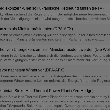
rgiekonzern-Chef soll ukrainische Regierung führen (N-TV)
skyj überraschend die Regierung um. Der mögliche neue Regierungschef
h der Verteidigungsminister wird ausgetauscht - bereits zum vierten Mal
onzern als Ministerpräsidenten (DPA-AFX)
räsident Wolodymyr Selenskyj will den bisherigen Leiter eines staatl
zkyj zum Ministerpräsidenten reichte er im Parlament ein, wie ......
ef von Energiekonzern soll Ministerpräsident werden (Die Wel
dung in der Ukraine zeichnet sich die Neubesetzung eines Postens ab.
 Verteidigungsminister verkündet, dass er nicht mehr zur Verfügung st
t vor nächstem Winter vor (DPA-AFX)
Energiewirtschaft bereitet sich nach Angaben des großen privaten Str
angenen Winter unsere Lektion gelernt, die Energiefirmen, die Regierung
krainian Strike Hits Thermal Power Plant (ZeroHedge)
nian Strike Hits Thermal Power Plant Yet more drone attacks sent by Ukr
nfirming significant power outages, while some regional reports say as
d that "Yevpatoria, Saki, Krasnoperekopsk, Dzhankoy, and surrounding are