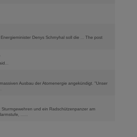
 Energieminister Denys Schmyhal soll die ... The post
)
id...
n massiven Ausbau der Atomenergie angekündigt. "Unser
.
t Sturmgewehren und ein Radschützenpanzer am
rmstufe, ......