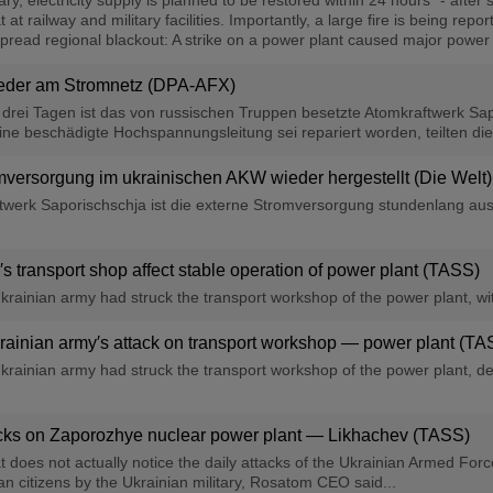
y, electricity supply is planned to be restored within 24 hours" - after s
t railway and military facilities. Importantly, a large fire is being repo
spread regional blackout: A strike on a power plant caused major power 
ieder am Stromnetz (DPA-AFX)
ei Tagen ist das von russischen Truppen besetzte Atomkraftwerk Sap
 beschädigte Hochspannungsleitung sei repariert worden, teilten die .
omversorgung im ukrainischen AKW wieder hergestellt (Die Welt)
werk Saporischschja ist die externe Stromversorgung stundenlang aus
s transport shop affect stable operation of power plant (TASS)
krainian army had struck the transport workshop of the power plant, wit
rainian army′s attack on transport workshop — power plant (TA
krainian army had struck the transport workshop of the power plant, d
tacks on Zaporozhye nuclear power plant — Likhachev (TASS)
iat does not actually notice the daily attacks of the Ukrainian Armed Fo
ian citizens by the Ukrainian military, Rosatom CEO said...