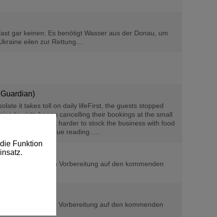
 fast gar keinen: Es benötigt Wasser aus der Donau, um
kraine eilen zur Rettung....
e Guardian)
ate it takes toll on daily lifeFirst, the guests stopped
n tourists began cancelling their bookings at the small
 scarce, making it harder to stock the business with food
eat sets in. Continue reading......
die Funktion
insatz.
yj soll besonders in Vorbereitung auf den kommenden
.
yj soll besonders in Vorbereitung auf den kommenden
.