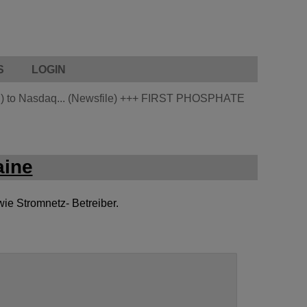
S
LOGIN
 to Nasdaq... (Newsfile)
+++
FIRST PHOSPHATE
aine
wie Stromnetz- Betreiber.