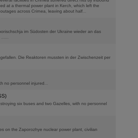
everal facilities in Crimea suffered direct hits by inbound
rted at a thermal power plant in Kerch, which left the
outages across Crimea, leaving about half...
orischschja im Südosten der Ukraine wieder an das
.....
gefallen. Die Reaktoren mussten in der Zwischenzeit per
h no personnel injured...
SS)
estroying six buses and two Gazelles, with no personnel
rces on the Zaporozhye nuclear power plant, civilian