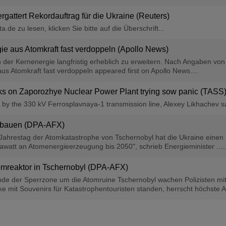
gattert Rekordauftrag für die Ukraine (Reuters)
de zu lesen, klicken Sie bitte auf die Überschrift...
gie aus Atomkraft fast verdoppeln (Apollo News)
in der Kernenergie langfristig erheblich zu erweitern. Nach Angaben von
aus Atomkraft fast verdoppeln appeared first on Apollo News....
acks on Zaporozhye Nuclear Power Plant trying sow panic (TASS
d by the 330 kV Ferrosplavnaya-1 transmission line, Alexey Likhachev sa
usbauen (DPA-AFX)
Jahrestag der Atomkatastrophe von Tschernobyl hat die Ukraine eine
gawatt an Atomenergieerzeugung bis 2050", schrieb Energieminister .....
mreaktor in Tschernobyl (DPA-AFX)
 der Sperrzone um die Atomruine Tschernobyl wachen Polizisten mi
ke mit Souvenirs für Katastrophentouristen standen, herrscht höchste Ala