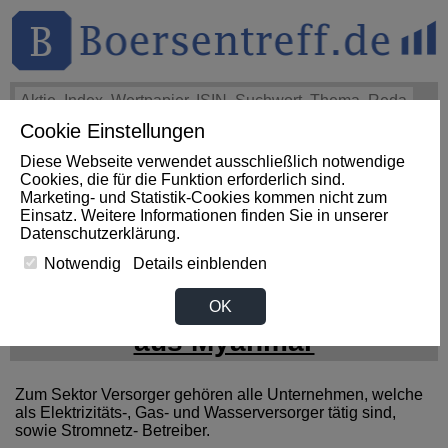
Cookie Einstellungen
THEMEN
HOT-STOCKS
LOGIN
Diese Webseite verwendet ausschließlich notwendige
Impact News
+++
First Phosphate Corp.: First Phosphate
Cookies, die für die Funktion erforderlich sind.
Announces Uplisting of American Depositary Receipt (ADR)
Marketing- und Statistik-Cookies kommen nicht zum
to Nasdaq... (Newsfile)
+++
FIRST PHOSPHATE Aktie
Einsatz. Weitere Informationen finden Sie in unserer
+4,02%
Datenschutzerklärung
.
Notwendig
Details einblenden
News zum Sektor Versorger
OK
aus Myanmar
Zum Sektor Versorger gehören alle Unternehmen, welche
als Elektrizitäts-, Gas- und Wasserversorger tätig sind,
sowie Stromnetz- Betreiber.