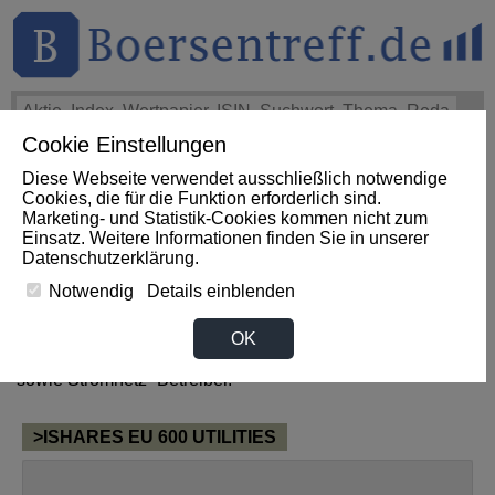
Cookie Einstellungen
THEMEN
HOT-STOCKS
LOGIN
Diese Webseite verwendet ausschließlich notwendige
Cookies, die für die Funktion erforderlich sind.
Marketing- und Statistik-Cookies kommen nicht zum
News zum Sektor Versorger
Einsatz. Weitere Informationen finden Sie in unserer
Datenschutzerklärung
.
aus Guinea
Notwendig
Details einblenden
OK
Zum Sektor Versorger gehören alle Unternehmen, welche
als Elektrizitäts-, Gas- und Wasserversorger tätig sind,
sowie Stromnetz- Betreiber.
>ISHARES EU 600 UTILITIES