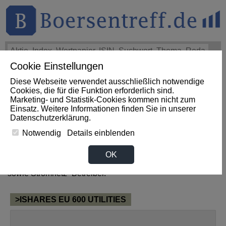
Cookie Einstellungen
THEMEN
HOT-STOCKS
LOGIN
Diese Webseite verwendet ausschließlich notwendige
Cookies, die für die Funktion erforderlich sind.
Marketing- und Statistik-Cookies kommen nicht zum
News zum Sektor Versorger
Einsatz. Weitere Informationen finden Sie in unserer
Datenschutzerklärung
.
aus Britische Jungferninseln
Notwendig
Details einblenden
OK
Zum Sektor Versorger gehören alle Unternehmen, welche
als Elektrizitäts-, Gas- und Wasserversorger tätig sind,
sowie Stromnetz- Betreiber.
>ISHARES EU 600 UTILITIES