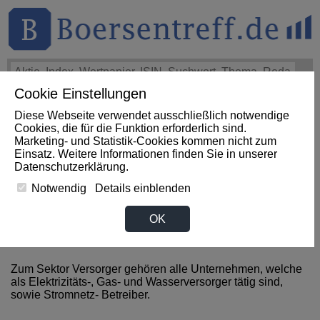
Cookie Einstellungen
THEMEN
HOT-STOCKS
LOGIN
Diese Webseite verwendet ausschließlich notwendige
Impact News
+++
ETSY Q2 Earnings Beat on GMS and Ads
Cookies, die für die Funktion erforderlich sind.
Strength, Revenues Rise Y/Y (Zacks)
+++
ETSY Aktie
Marketing- und Statistik-Cookies kommen nicht zum
+3,72%
Einsatz. Weitere Informationen finden Sie in unserer
Datenschutzerklärung
.
Notwendig
Details einblenden
News zum Sektor Versorger
OK
aus Kamerun
Zum Sektor Versorger gehören alle Unternehmen, welche
als Elektrizitäts-, Gas- und Wasserversorger tätig sind,
sowie Stromnetz- Betreiber.