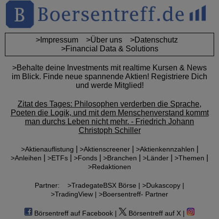
>Impressum
>Über uns
>Datenschutz
>Financial Data & Solutions
>Behalte deine Investments mit realtime Kursen & News
im Blick. Finde neue spannende Aktien! Registriere Dich
und werde Mitglied!
Zitat des Tages: Philosophen verderben die Sprache,
Poeten die Logik, und mit dem Menschenverstand kommt
man durchs Leben nicht mehr. - Friedrich Johann
Christoph Schiller
|
|
|
>Aktienauflistung
>Aktienscreener
>Aktienkennzahlen
|
|
|
|
|
|
>Anleihen
>ETFs
>Fonds
>Branchen
>Länder
>Themen
>Redaktionen
Partner:
>TradegateBSX Börse |
>Dukascopy |
>TradingView |
>Boersentreff- Partner
Börsentreff auf Facebook |
Börsentreff auf X |