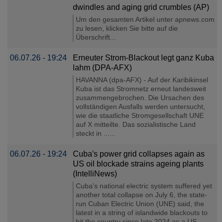
dwindles and aging grid crumbles (AP)
Um den gesamten Artikel unter apnews.com
zu lesen, klicken Sie bitte auf die
Überschrift...
06.07.26 - 19:24
Erneuter Strom-Blackout legt ganz Kuba
lahm (DPA-AFX)
HAVANNA (dpa-AFX) - Auf der Karibikinsel
Kuba ist das Stromnetz erneut landesweit
zusammengebrochen. Die Ursachen des
vollständigen Ausfalls werden untersucht,
wie die staatliche Stromgesellschaft UNE
auf X mitteilte. Das sozialistische Land
steckt in ......
06.07.26 - 19:24
Cuba′s power grid collapses again as
US oil blockade strains ageing plants
(IntelliNews)
Cuba's national electric system suffered yet
another total collapse on July 6, the state-
run Cuban Electric Union (UNE) said, the
latest in a string of islandwide blackouts to
hit the country since late 2024 as a US