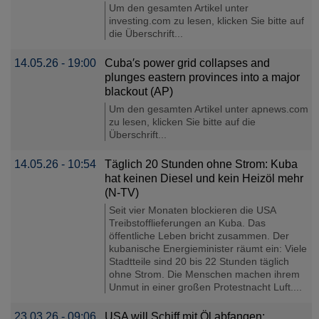
Um den gesamten Artikel unter
investing.com zu lesen, klicken Sie bitte auf
die Überschrift...
14.05.26 - 19:00
Cuba′s power grid collapses and
plunges eastern provinces into a major
blackout (AP)
Um den gesamten Artikel unter apnews.com
zu lesen, klicken Sie bitte auf die
Überschrift...
14.05.26 - 10:54
Täglich 20 Stunden ohne Strom: Kuba
hat keinen Diesel und kein Heizöl mehr
(N-TV)
Seit vier Monaten blockieren die USA
Treibstofflieferungen an Kuba. Das
öffentliche Leben bricht zusammen. Der
kubanische Energieminister räumt ein: Viele
Stadtteile sind 20 bis 22 Stunden täglich
ohne Strom. Die Menschen machen ihrem
Unmut in einer großen Protestnacht Luft....
23.03.26 - 09:06
USA will Schiff mit Öl abfangen: