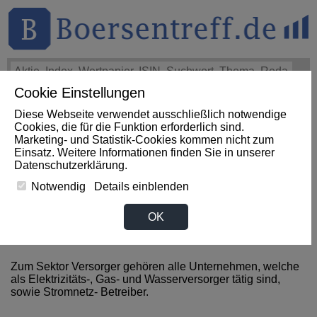
Cookie Einstellungen
THEMEN
HOT-STOCKS
LOGIN
Diese Webseite verwendet ausschließlich notwendige
Impact News
+++
HTZ Investors Have Opportunity to Lead
Cookies, die für die Funktion erforderlich sind.
Hertz Global Holdings, Inc. Securities Fraud Lawsuit (PR
Marketing- und Statistik-Cookies kommen nicht zum
Newswire)
+++
HERTZ Aktie
+31,45%
Einsatz. Weitere Informationen finden Sie in unserer
Datenschutzerklärung
.
Notwendig
Details einblenden
News zum Sektor Versorger
OK
aus Kuba
Zum Sektor Versorger gehören alle Unternehmen, welche
als Elektrizitäts-, Gas- und Wasserversorger tätig sind,
sowie Stromnetz- Betreiber.