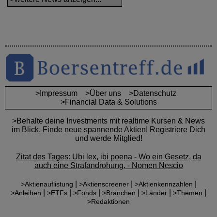
>Impressum
>Über uns
>Datenschutz
>Financial Data & Solutions
>Behalte deine Investments mit realtime Kursen & News
im Blick. Finde neue spannende Aktien! Registriere Dich
und werde Mitglied!
Zitat des Tages: Ubi lex, ibi poena - Wo ein Gesetz, da
auch eine Strafandrohung. - Nomen Nescio
|
|
|
>Aktienauflistung
>Aktienscreener
>Aktienkennzahlen
|
|
|
|
|
|
>Anleihen
>ETFs
>Fonds
>Branchen
>Länder
>Themen
>Redaktionen