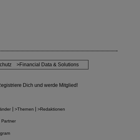
chutz
>Financial Data & Solutions
gistriere Dich und werde Mitglied!
|
|
änder
>Themen
>Redaktionen
 Partner
agram