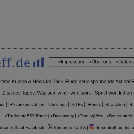
>Impressum
>Über uns
>Datens
altime Kursen & News im Blick. Finde neue spannende Aktien! Re
Zitat des Tages: Was sein wird - wird sein. - Sprichwort Indien
|
|
|
|
|
|
ner
>Aktienkennzahlen
>Anleihen
>ETFs
>Fonds
>Branchen
>L
r:
>TradegateBSX Börse |
>Dukascopy |
>TradingView |
>Boersentreff-
rsentreff auf Facebook |
Börsentreff auf X |
Börsentreff auf Inst