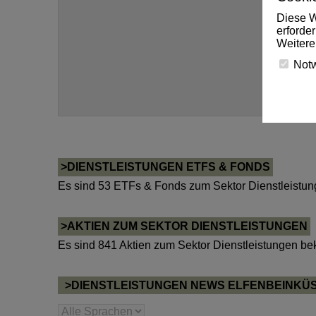
Diese W
erforde
Weitere
Not
>DIENSTLEISTUNGEN ETFS & FONDS
Es sind 53 ETFs & Fonds zum Sektor Dienstleistun
>AKTIEN ZUM SEKTOR DIENSTLEISTUNGEN
Es sind 841 Aktien zum Sektor Dienstleistungen be
>DIENSTLEISTUNGEN NEWS ELFENBEINKÜ