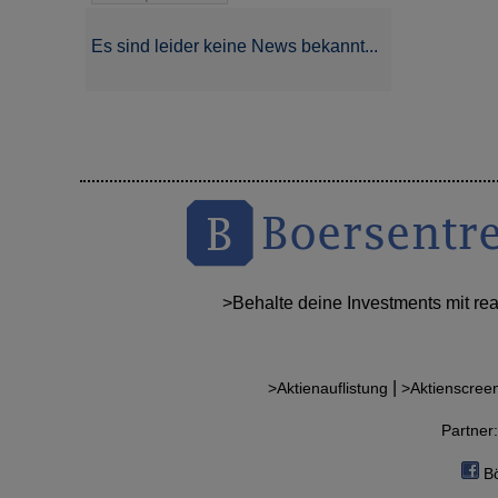
Es sind leider keine News bekannt...
>Behalte deine Investments mit re
|
>Aktienauflistung
>Aktienscree
Partne
Bö