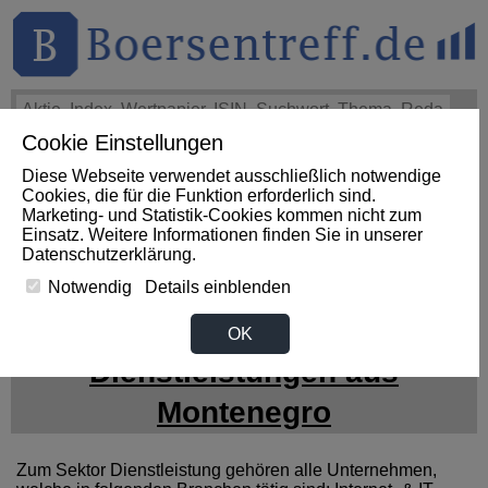
Cookie Einstellungen
THEMEN
HOT-STOCKS
LOGIN
Diese Webseite verwendet ausschließlich notwendige
Impact News
+++
First Phosphate Corp.: First Phosphate
Cookies, die für die Funktion erforderlich sind.
Announces Uplisting of American Depositary Receipt (ADR)
Marketing- und Statistik-Cookies kommen nicht zum
to Nasdaq... (Newsfile)
+++
FIRST PHOSPHATE Aktie
Einsatz. Weitere Informationen finden Sie in unserer
+4,02%
Datenschutzerklärung
.
Notwendig
Details einblenden
News zum Sektor
OK
Dienstleistungen aus
Montenegro
Zum Sektor Dienstleistung gehören alle Unternehmen,