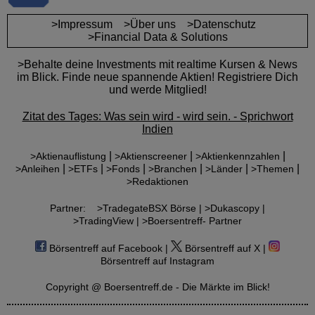
>Impressum
>Über uns
>Datenschutz
>Financial Data & Solutions
>Behalte deine Investments mit realtime Kursen & News
im Blick. Finde neue spannende Aktien! Registriere Dich
und werde Mitglied!
Zitat des Tages: Was sein wird - wird sein. - Sprichwort
Indien
|
|
|
>Aktienauflistung
>Aktienscreener
>Aktienkennzahlen
|
|
|
|
|
|
>Anleihen
>ETFs
>Fonds
>Branchen
>Länder
>Themen
>Redaktionen
Partner:
>TradegateBSX Börse |
>Dukascopy |
>TradingView |
>Boersentreff- Partner
Börsentreff auf Facebook |
Börsentreff auf X |
Börsentreff auf Instagram
Copyright @ Boersentreff.de - Die Märkte im Blick!